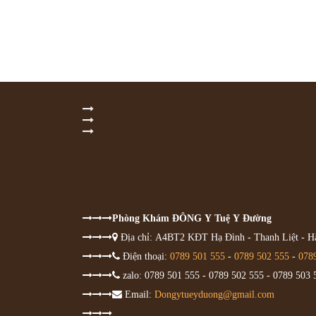
Phòng Khám ĐÔNG Y Tuệ Y Đường
Địa chỉ: A4BT2 KĐT Hạ Đình - Thanh Liệt - Hà
Điện thoại:
0789 501 555
-
0789 502 555
-
078
zalo: 0789 501 555 - 0789 502 555 - 0789 503 
Email:
Dongytueyduong@gmail.com