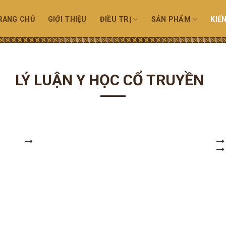
RANG CHỦ
GIỚI THIỆU
ĐIỀU TRỊ
SẢN PHẨM
KIẾ
LÝ LUẬN Y HỌC CỔ TRUYỀN