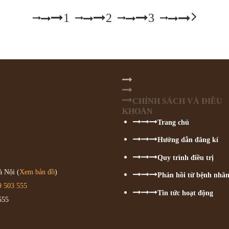
1
2
3
CHÍNH SÁCH VÀ ĐIỀU
KHOẢN
Trang chủ
Hướng dẫn đăng kí
Quy trình điều trị
 Nội (
Xem bản đồ
)
Phản hồi từ bệnh nhâ
9 503 555
Tin tức hoạt động
555