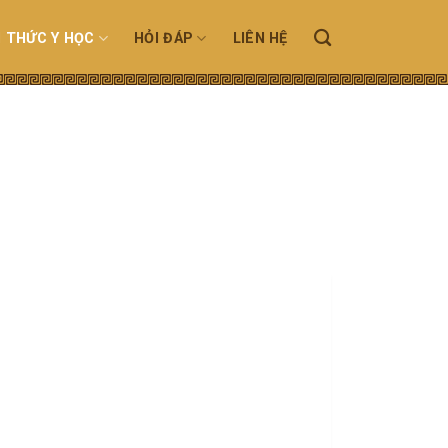
N THỨC Y HỌC
HỎI ĐÁP
LIÊN HỆ