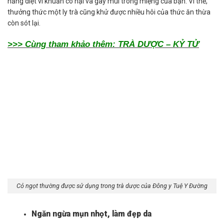
năng diệt vi khuẩn có hại và gây mùi trong miệng của bạn. Vì thể,
thưởng thức một ly trà cũng khử được nhiều hôi của thức ăn thừa
còn sót lại.
>>> Cùng tham khảo thêm: TRÀ DƯỢC – KỶ TỬ
Cỏ ngọt thường được sử dụng trong trà dược của Đông y Tuệ Y Đường
Ngăn ngừa mụn nhọt, làm đẹp da