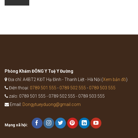
dụng
bùng
của
phát
bài
của
thuốc
bệnh
Bổ
như
Trung
thế
Ích
nào?
Khí
Thang
trong
Y
học
cổ
truyền
Phòng Khám ĐÔNG Y Tuệ Y Đường
Địa chỉ: A4BT2 KĐT Hạ Đình - Thanh Liệt - Hà Nội (
Xem bản đồ
)
Điện thoại:
0789 501 555
-
0789 502 555
-
0789 503 555
zalo: 0789 501 555 - 0789 502 555 - 0789 503 555
Email:
Dongytueyduong@gmail.com
Mạng xã hội: