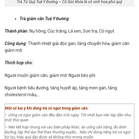
Trà Tứ Quý Tuệ Y Đường – Có Sức khỏe là có vinh hoa phú quý
Trà giảm cân Tuệ Y Đường
Thành phần:
Nụ hồng, Cúc trắng, Lá sen, Sơn tra, Cỏ ngọt.
Công dụng:
Thanh nhiệt giải độc gan, tăng chuyển hóa, giảm cân
giảm mỡ
Thích hợp cho:
Người muốn giảm cân, giảm mỡ. Người béo phì
Người bệnh tiểu đường, tăng huyết áp, tăng men gan, tăng
cholesterol máu,…
Một số lưu ý khi dùng trà cỏ ngọt trong giảm cân:
– Uống cỏ ngọt giảm cân đều đặn mỗi ngày. Tốt nhất bạn nên tập dần như
một thói quen
– Nên kết hợp chung với các biện pháp khác: ăn uống cân bằng, đủ dinh
dưỡng, tập thể dục thể thao thường xuyên,… Nếu chỉ dùng riêng trà cỏ ngọt
túi lọc, hiệu quả đạt được sẽ không như mong muốn.