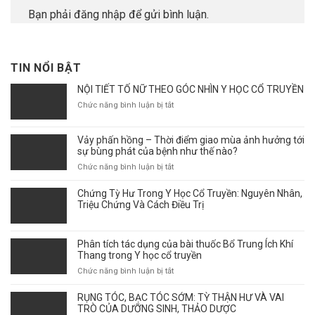
Bạn phải
đăng nhập
để gửi bình luận.
TIN NỔI BẬT
NỘI TIẾT TỐ NỮ THEO GÓC NHÌN Y HỌC CỔ TRUYỀN
ở
Chức năng bình luận bị tắt
NỘI
TIẾT
Vảy phấn hồng – Thời điểm giao mùa ảnh hưởng tới
TỐ
sự bùng phát của bệnh như thế nào?
NỮ
THEO
ở
Chức năng bình luận bị tắt
GÓC
Vảy
NHÌN
phấn
Chứng Tỳ Hư Trong Y Học Cổ Truyền: Nguyên Nhân,
Y
hồng
Triệu Chứng Và Cách Điều Trị
HỌC
–
CỔ
Thời
TRUYỀN
điểm
Phân tích tác dụng của bài thuốc Bổ Trung Ích Khí
giao
Thang trong Y học cổ truyền
mùa
ở
Chức năng bình luận bị tắt
ảnh
Phân
hưởng
tích
RỤNG TÓC, BẠC TÓC SỚM: TỲ THẬN HƯ VÀ VAI
tới
tác
TRÒ CỦA DƯỠNG SINH, THẢO DƯỢC
sự