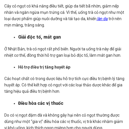
Cây cỏ ngọt có khả năng điều tiết, giúp da tiết bã nhờn, giảm nếp
nhăn và ngăn ngừa mụn trứng cá. Vì thế, uống trà cỏ ngọt như một
loại dược phẩm giúp nuôi dưỡng và tái tạo da, khiến
làn da
trở nên
mịn màng, trắng sáng.
Giải độc tố, mát gan
Ở Nhật Bản, trà cỏ ngọt rất phổ biến. Người ta uống trà này để giải
nhiệt cơ thể, đồng thời hỗ trợ gan loại bỏ độc tố, làm mát gan hơn.
Hỗ trợ điều trị tăng huyết áp
Các hoạt chất có trong dược liệu hỗ trợ tích cực điều trị bệnh lý tăng
huyết áp. Có thể kết hợp cỏ ngọt với các loại thảo dược khác để gia
tăng hiệu quả điều trị bệnh hơn.
Điều hòa các vị thuốc
Do có vị ngọt đậm đà và không gây hại nên cỏ ngọt thường được
dùng như một “gia vị” điều hóa các vị thuốc, vị trà khác nhằm giảm
vị khó uống, kích thích ngon miệng hơn cho người dùng,