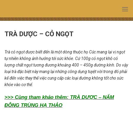
Skip
to
content
TRÀ DƯỢC – CỎ NGỌT
Trà cỏ ngọt được biết đến là một dòng thuộc họ Cúc mang lại vị ngọt
tự nhiên không ảnh hưởng tới sức khỏe. Cứ 100g cỏ ngọt khô có
lượng chất ngọt tương đương khoảng 400 – 450g đường kính. Do vậy
loại trà đặc biệt này mang lại những công dụng tuyệt vời trong đó phải
kể đến việc thay thế việc cung cấp các loại đường không tốt cho sức
khỏe vào cơ thể.
>>> Cùng tham khảo thêm: TRÀ DƯỢC – NẤM
ĐÔNG TRÙNG HẠ THẢO