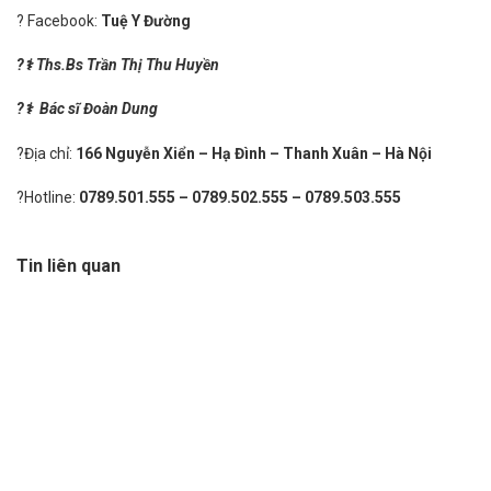
? Facebook:
Tuệ Y Đường
?
⚕
️
Ths.Bs
Trần Thị Thu Huyền
?
⚕
️
Bác sĩ
Đoàn Dung
?Địa chỉ:
166 Nguyễn Xiển – Hạ Đình – Thanh Xuân – Hà Nội
?Hotline:
0789.501.555
–
0789.502.555
–
0789.503.555
Tin liên quan