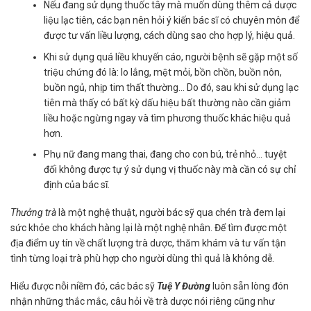
Nếu đang sử dụng thuốc tây mà muốn dùng thêm cả dược
liệu lạc tiên, các bạn nên hỏi ý kiến bác sĩ có chuyên môn để
được tư vấn liều lượng, cách dùng sao cho hợp lý, hiệu quả.
Khi sử dụng quá liều khuyến cáo, người bệnh sẽ gặp một số
triệu chứng đó là: lo lắng, mệt mỏi, bồn chồn, buồn nôn,
buồn ngủ, nhịp tim thất thường… Do đó, sau khi sử dụng lạc
tiên mà thấy có bất kỳ dấu hiệu bất thường nào cần giảm
liều hoặc ngừng ngay và tìm phương thuốc khác hiệu quả
hơn.
Phụ nữ đang mang thai, đang cho con bú, trẻ nhỏ… tuyệt
đối không được tự ý sử dụng vị thuốc này mà cần có sự chỉ
định của bác sĩ.
Thưởng trà
là một nghệ thuật, người bác sỹ qua chén trà đem lại
sức khỏe cho khách hàng lại là một nghệ nhân. Để tìm được một
địa điểm uy tín về chất lượng trà dược, thăm khám và tư vấn tận
tình từng loại trà phù hợp cho người dùng thì quả là không dễ.
Hiểu được nỗi niềm đó, các bác sỹ
Tuệ Y Đường
luôn sẵn lòng đón
nhận những thắc mắc, câu hỏi về trà dược nói riêng cũng như