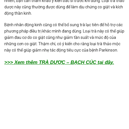
nhiên, bạn cần tham khảo ý kiến bác sĩ trước khi dùng. Loại trà thảo
dược này cũng thường được dùng để làm dịu chứng co giật và kích
động thần kinh.
Bệnh nhân động kinh cũng có thể bổ sung trà lạc tiên để hỗ trợ các
phương pháp điều trị khác mình đang dùng. Loại trà này có thể giúp
giảm đau cơ do co giật cũng như giảm tần suất và mức độ của
những cơn co giật. Thậm chí, có ý kiến cho rằng loại trà thảo mộc
này có thể giúp giảm nhẹ tác động tiêu cực của bệnh Parkinson.
>>> Xem thêm TRÀ DƯỢC – BẠCH CÚC tại đây.