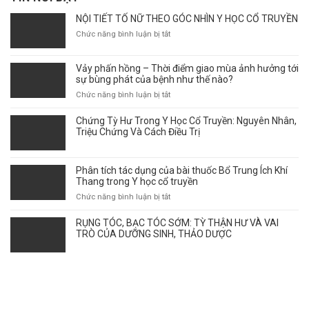
NỘI TIẾT TỐ NỮ THEO GÓC NHÌN Y HỌC CỔ TRUYỀN
ở
Chức năng bình luận bị tắt
NỘI
TIẾT
Vảy phấn hồng – Thời điểm giao mùa ảnh hưởng tới
TỐ
sự bùng phát của bệnh như thế nào?
NỮ
THEO
ở
Chức năng bình luận bị tắt
GÓC
Vảy
NHÌN
phấn
Chứng Tỳ Hư Trong Y Học Cổ Truyền: Nguyên Nhân,
Y
hồng
Triệu Chứng Và Cách Điều Trị
HỌC
–
CỔ
Thời
TRUYỀN
điểm
Phân tích tác dụng của bài thuốc Bổ Trung Ích Khí
giao
Thang trong Y học cổ truyền
mùa
ở
Chức năng bình luận bị tắt
ảnh
Phân
hưởng
tích
RỤNG TÓC, BẠC TÓC SỚM: TỲ THẬN HƯ VÀ VAI
tới
tác
TRÒ CỦA DƯỠNG SINH, THẢO DƯỢC
sự
dụng
bùng
của
phát
bài
của
thuốc
bệnh
Bổ
như
Trung
thế