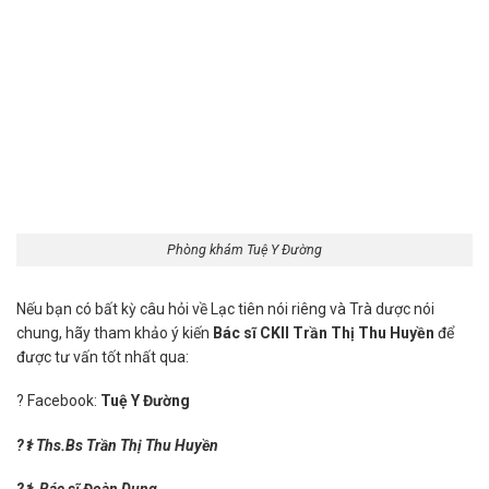
Phòng khám Tuệ Y Đường
Nếu bạn có bất kỳ câu hỏi về Lạc tiên nói riêng và Trà dược nói
chung, hãy tham khảo ý kiến
Bác sĩ CKII Trần Thị Thu Huyền
để
được tư vấn tốt nhất qua:
? Facebook:
Tuệ Y Đường
?
⚕
️
Ths.Bs
Trần Thị Thu Huyền
?
⚕
️
Bác sĩ
Đoàn Dung