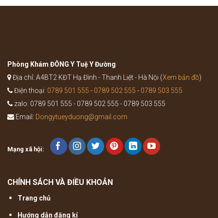
Ích
nào?
Khí
Thang
trong
Y
học
cổ
truyền
Phòng Khám ĐÔNG Y Tuệ Y Đường
Địa chỉ: A4BT2 KĐT Hạ Đình - Thanh Liệt - Hà Nội (
Xem bản đồ
)
Điện thoại:
0789 501 555
-
0789 502 555
-
0789 503 555
zalo: 0789 501 555 - 0789 502 555 - 0789 503 555
Email:
Dongytueyduong@gmail.com
Mạng xã hội:
CHÍNH SÁCH VÀ ĐIỀU KHOẢN
Trang chủ
Hướng dẫn đăng kí