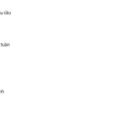
tụ cầu
 tuần
anh