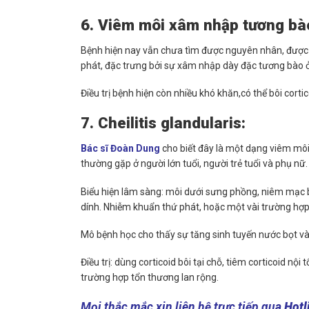
6. Viêm môi xâm nhập tương bà
Bệnh hiện nay vẫn chưa tìm được nguyên nhân, được m
phát, đặc trưng bởi sự xâm nhập dày đặc tương bào 
Điều trị bệnh hiện còn nhiều khó khăn,có thể bôi cortic
7. Cheilitis glandularis:
Bác sĩ Đoàn Dung
cho biết đây là một dạng viêm môi
thường gặp ở người lớn tuổi, người trẻ tuổi và phụ nữ.
Biểu hiện lâm sàng: môi dưới sưng phồng, niêm mạc b
dính. Nhiễm khuẩn thứ phát, hoặc một vài trường hợp
Mô bệnh học cho thấy sự tăng sinh tuyến nước bọt v
Điều trị: dùng corticoid bôi tại chỗ, tiêm corticoid 
trường hợp tổn thương lan rộng.
Mọi thắc mắc xin liên hệ trực tiếp qua
Hotl