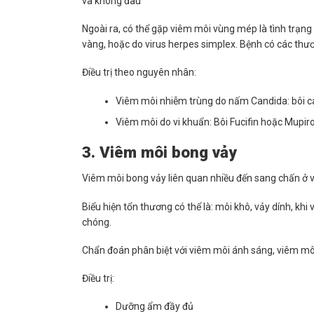
và không đau
Ngoài ra, có thể gặp viêm môi vùng mép là tình trạng
vàng, hoặc do virus herpes simplex. Bệnh có các thư
Điều trị theo nguyên nhân:
Viêm môi nhiễm trùng do nấm Candida: bôi c
Viêm môi do vi khuẩn: Bôi Fucifin hoặc Mupir
3. Viêm môi bong vảy
Viêm môi bong vảy liên quan nhiều đến sang chấn ở v
Biểu hiện tổn thương có thể là: môi khô, vảy dính, kh
chóng.
Chẩn đoán phân biệt với viêm môi ánh sáng, viêm m
Điều trị:
Dưỡng ẩm đầy đủ