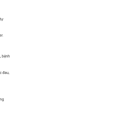
 tự
er.
, bệnh
c đau,
ững