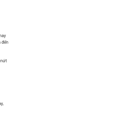
 hay
n đến
 nứt
y,