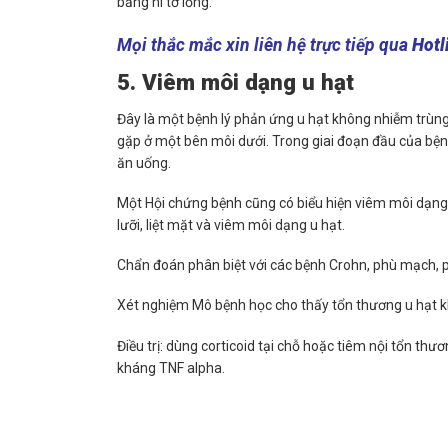
bằng ni tơ lỏng.
Mọi thắc mắc xin liên hệ trực tiếp qua
Hotl
5. Viêm môi dạng u hạt
Đây là một bệnh lý phản ứng u hạt không nhiễm trùn
gặp ở một bên môi dưới. Trong giai đoạn đầu của bệ
ăn uống.
Một Hội chứng bệnh cũng có biểu hiện viêm môi dạng 
lưỡi, liệt mặt và viêm môi dạng u hạt.
Chẩn đoán phân biệt với các bệnh Crohn, phù mạch, 
Xét nghiệm Mô bệnh học cho thấy tổn thương u hạt khô
Điều trị: dùng corticoid tại chỗ hoặc tiêm nội tổn t
kháng TNF alpha.