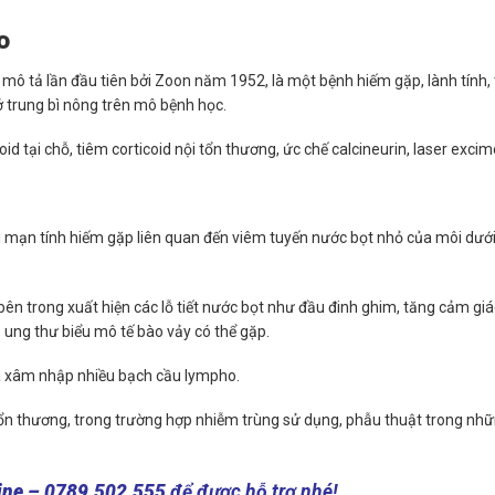
o
ô tả lần đầu tiên bởi Zoon năm 1952, là một bệnh hiếm gặp, lành tính,
ở trung bì nông trên mô bệnh học.
oid tại chỗ, tiêm corticoid nội tổn thương, ức chế calcineurin, laser excim
 mạn tính hiếm gặp liên quan đến viêm tuyến nước bọt nhỏ của môi dưới
ên trong xuất hiện các lỗ tiết nước bọt như đầu đinh ghim, tăng cảm giá
 ung thư biểu mô tế bào vảy có thể gặp.
à xâm nhập nhiều bạch cầu lympho.
nội tổn thương, trong trường hợp nhiễm trùng sử dụng, phẫu thuật trong nh
ine – 0789.502.555
để được hỗ trợ nhé!