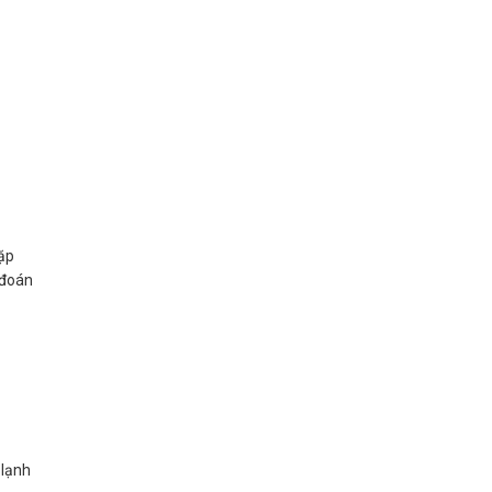
gặp
 đoán
 lạnh