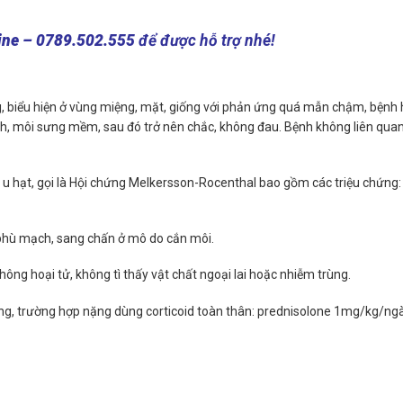
ine – 0789.502.555
để được hỗ trợ nhé!
g, biểu hiện ở vùng miệng, mặt, giống với phản ứng quá mẫn chậm, bệnh
nh, môi sưng mềm, sau đó trở nên chắc, không đau. Bệnh không liên qua
u hạt, gọi là Hội chứng Melkersson-Rocenthal bao gồm các triệu chứng:
phù mạch, sang chấn ở mô do cắn môi.
ng hoại tử, không tì thấy vật chất ngoại lai hoặc nhiễm trùng.
hương, trường hợp nặng dùng corticoid toàn thân: prednisolone 1mg/kg/ngà