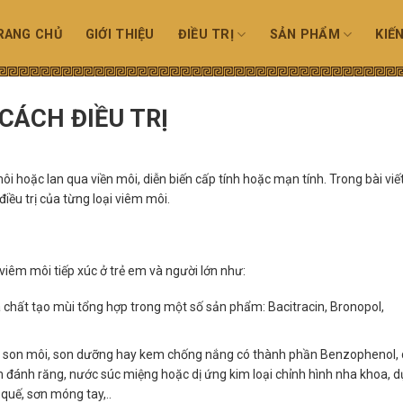
RANG CHỦ
GIỚI THIỆU
ĐIỀU TRỊ
SẢN PHẨM
KIẾ
CÁCH ĐIỀU TRỊ
môi hoặc lan qua viền môi, diễn biến cấp tính hoặc mạn tính.
Trong bài viế
điều trị của từng loại viêm môi.
viêm môi tiếp xúc ở trẻ em và người lớn như:
chất tạo mùi tổng hợp trong một số sản phẩm: Bacitracin, Bronopol,
…
ong son môi, son dưỡng hay kem chống nắng có thành phần Benzophenol,
 đánh răng, nước súc miệng hoặc dị ứng kim loại chỉnh hình nha khoa, 
 quế, sơn móng tay,..