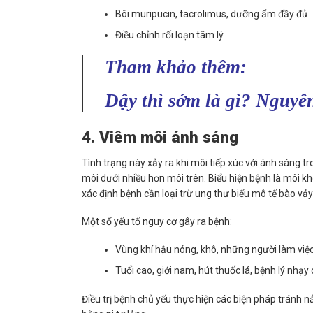
Bôi muripucin, tacrolimus, dưỡng ẩm đầy đủ
Điều chỉnh rối loạn tâm lý.
Tham khảo thêm:
Dậy thì sớm là gì? Nguyên
4. Viêm môi ánh sáng
Tình trạng này xảy ra khi môi tiếp xúc với ánh sáng
môi dưới nhiều hơn môi trên. Biểu hiện bệnh là môi kh
xác định bệnh cần loại trừ ung thư biểu mô tế bào vảy 
Một số yếu tố nguy cơ gây ra bệnh:
Vùng khí hậu nóng, khô, những người làm việc ng
Tuổi cao, giới nam, hút thuốc lá, bệnh lý nhạ
Điều trị bệnh chủ yếu thực hiện các biện pháp tránh n