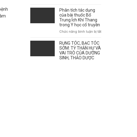
giao
mùa
 bệnh
Phân tích tác dụng
ảnh
của bài thuốc Bổ
 làm
hưởng
Trung Ích Khí Thang
tới
trong Y học cổ truyền
sự
ở
Chức năng bình luận bị tắt
bùng
Phân
phát
tích
RỤNG TÓC, BẠC TÓC
của
tác
SỚM: TỲ THẬN HƯ VÀ
bệnh
dụng
VAI TRÒ CỦA DƯỠNG
như
SINH, THẢO DƯỢC
của
thế
bài
nào?
thuốc
Bổ
Trung
Ích
Khí
Thang
trong
Y
học
cổ
truyền