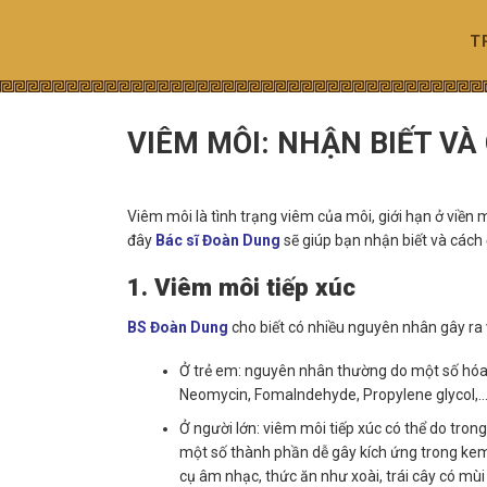
Skip
to
T
content
VIÊM MÔI: NHẬN BIẾT VÀ 
Viêm môi là tình trạng viêm của môi, giới hạn ở viền 
đây
Bác sĩ Đoàn Dung
sẽ giúp bạn nhận biết và cách 
1. Viêm môi tiếp xúc
BS Đoàn Dung
cho biết có nhiều nguyên nhân gây ra 
Ở trẻ em: nguyên nhân thường do một số hóa 
Neomycin, Fomalndehyde, Propylene glycol,
Ở người lớn: viêm môi tiếp xúc có thể do tr
một số thành phần dễ gây kích ứng trong kem
cụ âm nhạc, thức ăn như xoài, trái cây có mùi