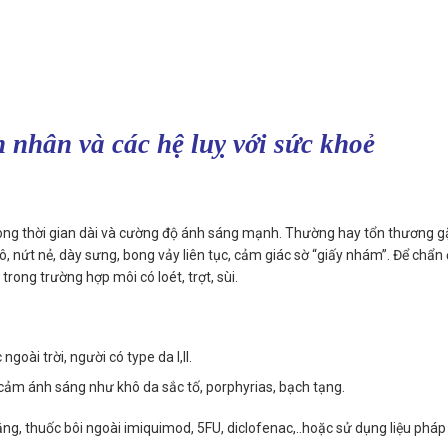
 nhân và các hệ luỵ với sức khoẻ
 trong thời gian dài và cường độ ánh sáng mạnh. Thường hay tổn thương 
ô, nứt nẻ, dày sưng, bong vảy liên tục, cảm giác sờ “giấy nhám”. Để chẩn
trong trường hợp môi có loét, trợt, sùi.
oài trời, người có type da I,II.
y cảm ánh sáng như khô da sắc tố, porphyrias, bạch tạng.
ắng, thuốc bôi ngoài imiquimod, 5FU, diclofenac,..hoặc sử dụng liệu pháp