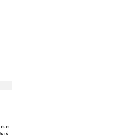
 nhân
ều rõ