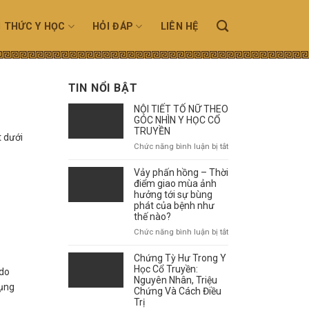
N THỨC Y HỌC
HỎI ĐÁP
LIÊN HỆ
TIN NỔI BẬT
NỘI TIẾT TỐ NỮ THEO
GÓC NHÌN Y HỌC CỔ
TRUYỀN
t dưới
ở
Chức năng bình luận bị tắt
NỘI
TIẾT
Vảy phấn hồng – Thời
TỐ
điểm giao mùa ảnh
NỮ
hưởng tới sự bùng
phát của bệnh như
THEO
thế nào?
GÓC
NHÌN
ở
Chức năng bình luận bị tắt
Y
Vảy
HỌC
phấn
Chứng Tỳ Hư Trong Y
CỔ
hồng
Học Cổ Truyền:
 do
TRUYỀN
–
Nguyên Nhân, Triệu
dụng
Chứng Và Cách Điều
Thời
Trị
điểm