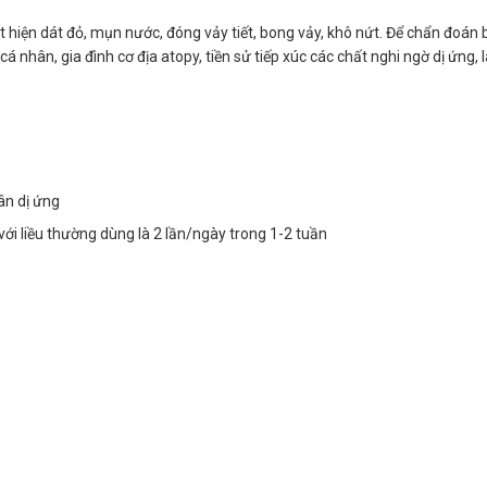
ất hiện dát đỏ, mụn nước, đóng vảy tiết, bong vảy, khô nứt. Để chẩn đoán
á nhân, gia đình cơ địa atopy, tiền sử tiếp xúc các chất nghi ngờ dị ứng,
ân dị ứng
với liều thường dùng là 2 lần/ngày trong 1-2 tuần