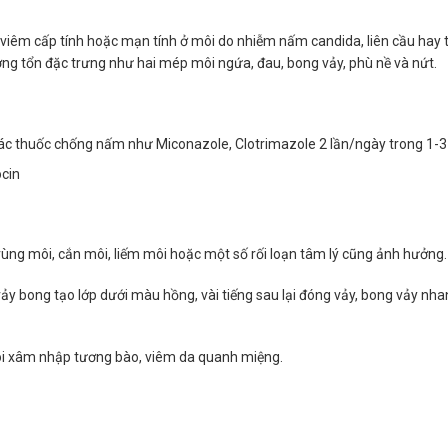
 viêm cấp tính hoặc mạn tính ở môi do nhiễm nấm candida, liên cầu hay 
ơng tổn đặc trưng như hai mép môi ngứa, đau, bong vảy, phù nề và nứt.
ác thuốc chống nấm như Miconazole, Clotrimazole 2 lần/ngày trong 1-3
ocin
ùng môi, cắn môi, liếm môi hoặc một số rối loạn tâm lý cũng ảnh hưởng.
i vảy bong tạo lớp dưới màu hồng, vài tiếng sau lại đóng vảy, bong vảy nh
ôi xâm nhập tương bào, viêm da quanh miệng.