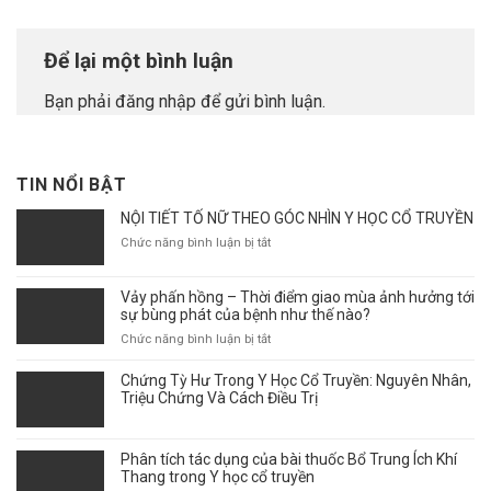
Để lại một bình luận
Bạn phải
đăng nhập
để gửi bình luận.
TIN NỔI BẬT
NỘI TIẾT TỐ NỮ THEO GÓC NHÌN Y HỌC CỔ TRUYỀN
ở
Chức năng bình luận bị tắt
NỘI
TIẾT
Vảy phấn hồng – Thời điểm giao mùa ảnh hưởng tới
TỐ
sự bùng phát của bệnh như thế nào?
NỮ
THEO
ở
Chức năng bình luận bị tắt
GÓC
Vảy
NHÌN
phấn
Chứng Tỳ Hư Trong Y Học Cổ Truyền: Nguyên Nhân,
Y
hồng
Triệu Chứng Và Cách Điều Trị
HỌC
–
CỔ
Thời
TRUYỀN
điểm
Phân tích tác dụng của bài thuốc Bổ Trung Ích Khí
giao
Thang trong Y học cổ truyền
mùa