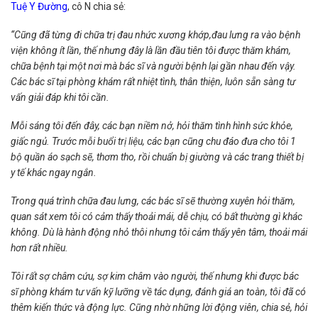
Tuệ Y Đường
, cô N chia sẻ:
“Cũng đã từng đi chữa trị đau nhức xương khớp,đau lưng ra vào bệnh
viện không ít lần, thế nhưng đây là lần đầu tiên tôi được thăm khám,
chữa bệnh tại một nơi mà bác sĩ và người bệnh lại gần nhau đến vậy.
Các bác sĩ tại phòng khám rất nhiệt tình, thân thiện, luôn sẵn sàng tư
vấn giải đáp khi tôi cần.
Mỗi sáng tôi đến đây, các bạn niềm nở, hỏi thăm tình hình sức khỏe,
giấc ngủ. Trước mỗi buổi trị liệu, các bạn cũng chu đáo đưa cho tôi 1
bộ quần áo sạch sẽ, thơm tho, rồi chuẩn bị giường và các trang thiết bị
y tế khác ngay ngắn.
Trong quá trình chữa đau lưng, các bác sĩ sẽ thường xuyên hỏi thăm,
quan sát xem tôi có cảm thấy thoải mái, dễ chịu, có bất thường gì khác
không. Dù là hành động nhỏ thôi nhưng tôi cảm thấy yên tâm, thoải mái
hơn rất nhiều.
Tôi rất sợ châm cứu, sợ kim châm vào người, thế nhưng khi được bác
sĩ phòng khám tư vấn kỹ lưỡng về tác dụng, đánh giá an toàn, tôi đã có
thêm kiến thức và động lực. Cũng nhờ những lời động viên, chia sẻ, hỏi