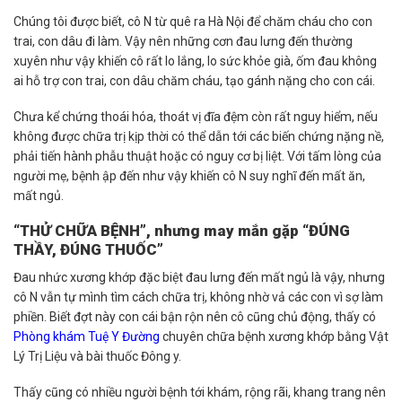
Chúng tôi được biết, cô N từ quê ra Hà Nội để chăm cháu cho con
trai, con dâu đi làm. Vậy nên những cơn đau lưng đến thường
xuyên như vậy khiến cô rất lo lắng, lo sức khỏe già, ốm đau không
ai hỗ trợ con trai, con dâu chăm cháu, tạo gánh nặng cho con cái.
Chưa kể chứng thoái hóa, thoát vị đĩa đệm còn rất nguy hiểm, nếu
không được chữa trị kịp thời có thể dẫn tới các biến chứng nặng nề,
phải tiến hành phẫu thuật hoặc có nguy cơ bị liệt. Với tấm lòng của
người mẹ, bệnh ập đến như vậy khiến cô N suy nghĩ đến mất ăn,
mất ngủ.
“THỬ CHỮA BỆNH”, nhưng may mắn gặp “ĐÚNG
THẦY, ĐÚNG THUỐC”
Đau nhức xương khớp đặc biệt đau lưng đến mất ngủ là vậy, nhưng
cô N vẫn tự mình tìm cách chữa trị, không nhờ vả các con vì sợ làm
phiền. Biết đợt này con cái bận rộn nên cô cũng chủ động, thấy có
Phòng khám Tuệ Y Đường
chuyên chữa bệnh xương khớp bằng Vật
Lý Trị Liệu và bài thuốc Đông y.
Thấy cũng có nhiều người bệnh tới khám, rộng rãi, khang trang nên