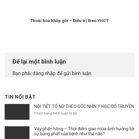
Thoái hóa khớp gối – Điều trị theo YHCT
Để lại một bình luận
Bạn phải
đăng nhập
để gửi bình luận.
TIN NỔI BẬT
NỘI TIẾT TỐ NỮ THEO GÓC NHÌN Y HỌC CỔ TRUYỀN
ở
Chức năng bình luận bị tắt
NỘI
TIẾT
Vảy phấn hồng – Thời điểm giao mùa ảnh hưởng tới
TỐ
sự bùng phát của bệnh như thế nào?
NỮ