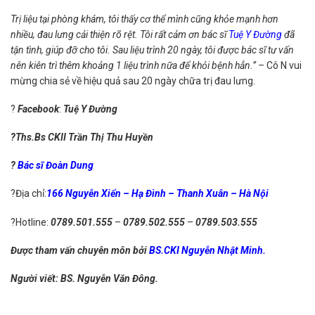
Trị liệu tại phòng khám, tôi thấy cơ thể mình cũng khỏe mạnh hơn
nhiều, đau lưng cải thiện rõ rệt. Tôi rất cảm ơn bác sĩ
Tuệ Y Đường
đã
tận tình, giúp đỡ cho tôi. Sau liệu trình 20 ngày, tôi được bác sĩ tư vấn
nên kiên trì thêm khoảng 1 liệu trình nữa để khỏi bệnh hẳn.” –
Cô N vui
mừng chia sẻ về hiệu quả sau 20 ngày chữa trị đau lưng.
?
Facebook
:
Tuệ Y Đường
?
‍Ths.Bs CKII
Trần Thị Thu Huyền
?‍
Bác sĩ
Đoàn Dung
?Địa chỉ:
166 Nguyễn Xiển – Hạ Đình – Thanh Xuân – Hà Nội
?Hotline:
0789.501.555
–
0789.502.555
–
0789.503.555
Được tham vấn chuyên môn bởi
BS.CKI Nguyễn Nhật Minh.
Người viết: BS. Nguyễn Văn Đông.