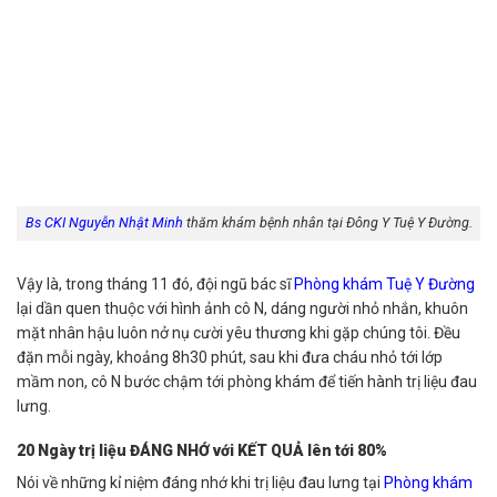
Bs CKI Nguyễn Nhật Minh
thăm khám bệnh nhân tại Đông Y Tuệ Y Đường.
Vậy là, trong tháng 11 đó, đội ngũ bác sĩ
Phòng khám Tuệ Y Đường
lại dần quen thuộc với hình ảnh cô N, dáng người nhỏ nhắn, khuôn
mặt nhân hậu luôn nở nụ cười yêu thương khi gặp chúng tôi. Đều
đặn mỗi ngày, khoảng 8h30 phút, sau khi đưa cháu nhỏ tới lớp
mầm non, cô N bước chậm tới phòng khám để tiến hành trị liệu đau
lưng.
20 Ngày trị liệu ĐÁNG NHỚ với KẾT QUẢ lên tới 80%
Nói về những kỉ niệm đáng nhớ khi trị liệu đau lưng tại
Phòng khám