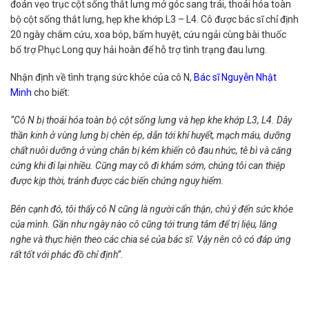
đoán vẹo trục cột sống thắt lưng mở góc sang trái, thoái hóa toàn
bộ cột sống thắt lưng, hẹp khe khớp L3 – L4. Cô được bác sĩ chỉ định
20 ngày châm cứu, xoa bóp, bấm huyệt, cứu ngải cùng bài thuốc
bổ trợ Phục Long quy hải hoàn để hỗ trợ tình trạng đau lưng.
Nhận định về tình trạng sức khỏe của cô N,
Bác sĩ Nguyễn Nhật
Minh
cho biết:
“Cô N bị thoái hóa toàn bộ cột sống lưng và hẹp khe khớp L3, L4. Dây
thần kinh ở vùng lưng bị chèn ép, dẫn tới khí huyết, mạch máu, dưỡng
chất nuôi dưỡng ở vùng chân bị kém khiến cô đau nhức, tê bì và căng
cứng khi đi lại nhiều. Cũng may cô đi khám sớm, chúng tôi can thiệp
được kịp thời, tránh được các biến chứng nguy hiểm.
Bên cạnh đó, tôi thấy cô N cũng là người cẩn thận, chú ý đến sức khỏe
của mình. Gần như ngày nào cô cũng tới trung tâm để trị liệu, lắng
nghe và thực hiện theo các chia sẻ của bác sĩ. Vậy nên cô có đáp ứng
rất tốt với phác đồ chỉ định”.