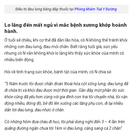
Điều trị đau lưng bằng đắp thuốc tại
Phòng khám Tuệ Y Đường.
Lo lắng đến mất ngủ vì mắc bệnh xương khớp hoành
hành.
Ở tuổi xế chiều, khi cơ thể đã dần lão hóa, cô N không thể tránh khỏi
những cơn đau lưng, đau mỏi chân. Biết rằng tuổi già, sức yếu
nhưng cô N vẫn không khỏi lo lắng khi thấy sức khỏe của mình có
nhiều biến động.
Hỏi về tình trạng sức khỏe, bệnh tật của mình, cô N chia sẻ:
“5 Năm trước tôi được chẩn đoán thoái hóa cột sống lưng, đau lưng đã
đi chữa trị và khỏi đau được một thời gian. Gần đây, một phần do sức
khỏe cũng đã yếu hơn cùng với gia đình con trai tôi chuyển nhà, tôi vận
động nhiều, đóng đồ, bê đồ lên xuống các tầng phụ con, đi lại nhiều
dẫn tới đau lưng, đau nhức ở chân.
Có những hôm đưa cháu đi học, tôi phải dừng nghỉ đến 3 – 4 lần trên
quãng đường ngắn chưa tới 1km vì đau lưng, căng sang cả 2 chân”.