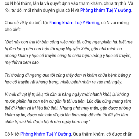
cô N hỏi thăm, lân la và quyết định vào thăm khám, chữa trị thử. Và
rồi, từ đó, mối nhân duyên giữa cô N và
Phòng khám Tuệ Y Đường
.
Chia sẻ về lý do biết tới
Phòng khám Tuệ Y Đường
, cô N vui mừng
cho biết:
“Đợt này con trai tôi bận công việc nên tôi cũng ngại phiền hà, biết mẹ
bị đau lưng nên con bảo tôi ngay Nguyễn Xiển, gần nhà mình có
phòng khám y học cổ truyền cũng to chữa bệnh bằng y học cổ truyền,
mẹ thử ra xem sao.
Thi thoảng đi ngang qua tôi cũng thấy đơn vị khám chữa bệnh bằng y
học cổ truyền rất khang trang, nhiều bệnh nhân ra vào mỗi ngày.
Vì nếu đi vật lý trị liệu, tôi cần đi hàng ngày mới nhanh khỏi, lại không
muốn phiền hà con nên cứ gần là tôi ưu tiên. Lúc đầu cũng mang tâm
thế đi khám và trị liệu thử thôi. Nhưng nhờ may mắn, gặp được phòng
khám uy tín, được các bác sĩ giỏi tận tình giúp đỡ nên tôi đã yên tâm
chữa trị và khỏi được bệnh như ngày hôm nay.”
Cô N tới
Phòng khám Tuệ Y Đường
. Qua thăm khám, cô được chẩn