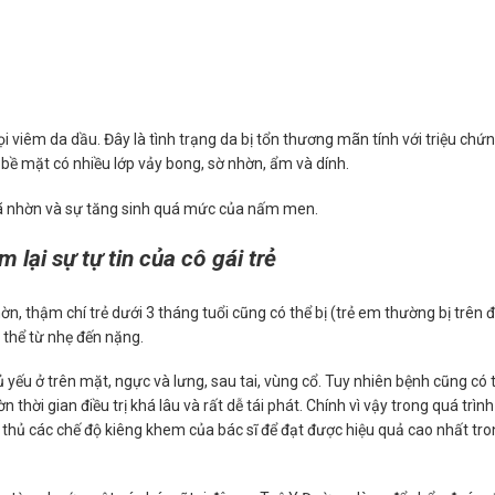
i viêm da dầu. Đây là tình trạng da bị tổn thương mãn tính với triệu chứ
 bề mặt có nhiều lớp vảy bong, sờ nhờn, ẩm và dính.
 bã nhờn và sự tăng sinh quá mức của nấm men.
 lại sự tự tin của cô gái trẻ
hờn, thậm chí trẻ dưới 3 tháng tuổi cũng có thể bị (trẻ em thường bị trên 
ó thể từ nhẹ đến nặng.
 yếu ở trên mặt, ngực và lưng, sau tai, vùng cổ. Tuy nhiên bệnh cũng có 
 thời gian điều trị khá lâu và rất dễ tái phát. Chính vì vậy trong quá trình
n thủ các chế độ kiêng khem của bác sĩ để đạt được hiệu quả cao nhất tr