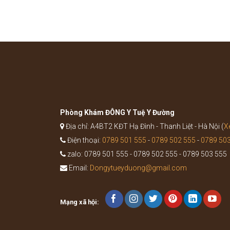
Phòng Khám ĐÔNG Y Tuệ Y Đường
Địa chỉ: A4BT2 KĐT Hạ Đình - Thanh Liệt - Hà Nội (
X
Điện thoại:
0789 501 555
-
0789 502 555
-
0789 50
zalo: 0789 501 555 - 0789 502 555 - 0789 503 555
Email:
Dongytueyduong@gmail.com
Mạng xã hội: