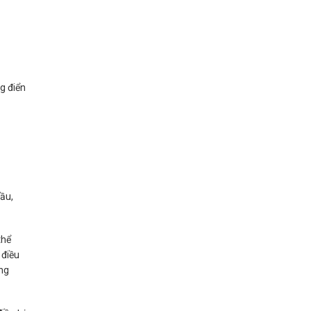
ng điển
đầu,
thể
 điều
ong