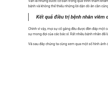
Vẫn là những bước cơ bản trong quá trình thăm khám,
bệnh và không thể thiếu những lời dặn dò ân cần cũng 
Kết quả điều trị bệnh nhân viêm 
Chính vì vậy, mọi sự cố gắng đều được đền đáp một cá
sự mong đợi của các bác sĩ. Rất nhiều bệnh nhân đã lấy
Và sau đây chúng ta cùng xem qua một số hình ảnh đi