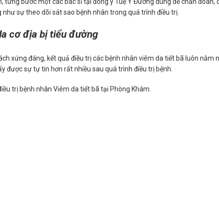
 từng bước một các bác sĩ tại đông y Tuệ Y Đường dùng để chẩn đoán, đi
như sự theo dõi sát sao bệnh nhân trong quá trình điều trị.
da cơ địa bị tiểu đường
ch xứng đáng, kết quả điều trị các bệnh nhân viêm da tiết bã luôn nằm 
 được sự tự tin hơn rất nhiều sau quá trình điều trị bệnh.
ều trị bệnh nhân Viêm da tiết bã tại Phòng Khám.