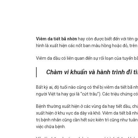
Viêm da tiết bã nhờn
hay còn được biết đến với tên gọ
hình là xuất hiện các nốt ban màu hồng hoặc đỏ, trên
Viêm da dầu có liên quan đến sự rối loạn của tuyến
Chàm vi khuẩn và hành trình đi tìm
Bất kỳ ai, độ tuổi nào cũng có thể bị viêm da tiết bã n
người Việt ta hay gọi là “cứt trâu”). Các triệu chứng c
Bệnh thường xuất hiện ở các vùng da hay tiết dầu, chủ
xuất hiện ở khu vực da dày và khô. Viêm da tiết bã nhờn
trị bệnh nhân cũng cần hết sức kiên trì cũng như tuâ
việc chữa bệnh.