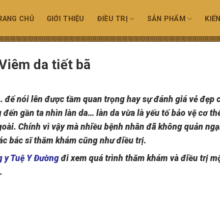
RANG CHỦ
GIỚI THIỆU
ĐIỀU TRỊ
SẢN PHẨM
KIẾ
 Viêm da tiết bã
… để nói lên được tầm quan trọng hay sự đánh giá vẻ đẹp 
đến gần ta nhìn làn da… làn da vừa là yếu tố bảo vệ cơ th
goài. Chính vì vậy mà nhiều bệnh nhân đã không quản ngạ
c bác sĩ thăm khám cũng như điều trị.
 y Tuệ Y Đường
đi xem quá trình thăm khám và điều trị m
.