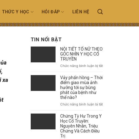
N THỨC Y HỌC
HỎI ĐÁP
LIÊN HỆ
TIN NỔI BẬT
NỘI TIẾT TỐ NỮ THEO
GÓC NHÌN Y HỌC CỔ
TRUYỀN
của
ở
Chức năng bình luận bị tắt
ể,
NỘI
TIẾT
Vảy phấn hồng – Thời
i xa
TỐ
điểm giao mùa ảnh
NỮ
hưởng tới sự bùng
phát của bệnh như
THEO
thế nào?
GÓC
ột
NHÌN
ở
Chức năng bình luận bị tắt
Y
Vảy
HỌC
phấn
Chứng Tỳ Hư Trong Y
CỔ
hồng
Học Cổ Truyền:
TRUYỀN
–
Nguyên Nhân, Triệu
Chứng Và Cách Điều
Thời
Trị
điểm