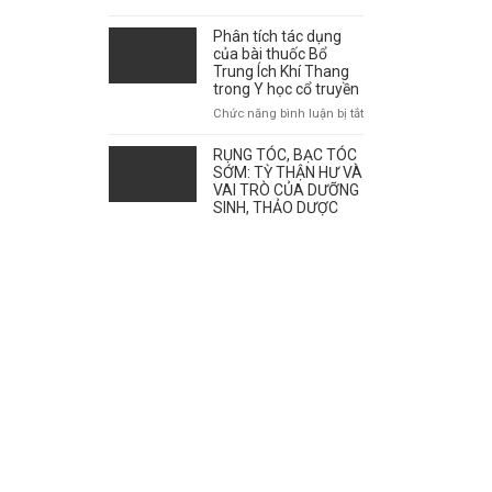
giao
mùa
Phân tích tác dụng
ảnh
của bài thuốc Bổ
hưởng
Trung Ích Khí Thang
tới
trong Y học cổ truyền
sự
ở
Chức năng bình luận bị tắt
bùng
Phân
phát
tích
RỤNG TÓC, BẠC TÓC
của
tác
SỚM: TỲ THẬN HƯ VÀ
bệnh
dụng
VAI TRÒ CỦA DƯỠNG
như
SINH, THẢO DƯỢC
của
thế
bài
nào?
thuốc
Bổ
Trung
Ích
Khí
Thang
trong
Y
học
cổ
truyền