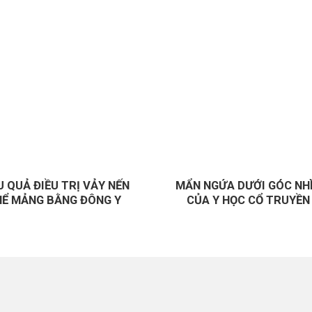
U QUẢ ĐIỀU TRỊ VẢY NẾN
MẨN NGỨA DƯỚI GÓC NH
HỂ MẢNG BẰNG ĐÔNG Y
CỦA Y HỌC CỔ TRUYỀN