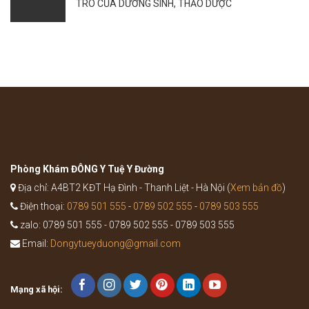
tác
TRÒ CỦA DƯỠNG SINH, THẢO DƯỢC
sự
dụng
bùng
của
phát
bài
của
thuốc
bệnh
Bổ
như
Trung
thế
Ích
nào?
Khí
Thang
trong
Y
học
cổ
truyền
Phòng Khám ĐÔNG Y Tuệ Y Đường
Địa chỉ: A4BT2 KĐT Hạ Đình - Thanh Liệt - Hà Nội (
Xem bản đồ
)
Điện thoại:
0789 501 555
-
0789 502 555
-
0789 503 555
zalo: 0789 501 555 - 0789 502 555 - 0789 503 555
Email:
Dongytueyduong@gmail.com
Mạng xã hội: