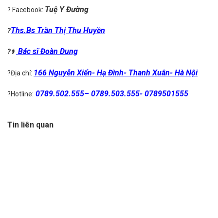
Tuệ Y Đường
? Facebook:
Ths.Bs
Trần Thị Thu Huyền
?
Bác sĩ
Đoàn Dung
?‍
⚕️
166 Nguyễn Xiển- Hạ Đình- Thanh Xuân- Hà Nội
?Địa chỉ:
0789.502.555
–
0789.503.555-
0789501555
?Hotline:
Tin liên quan