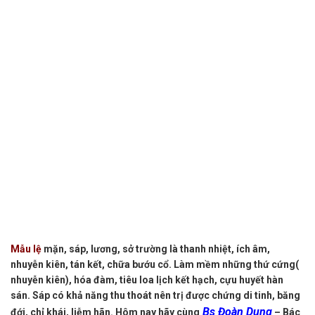
Mẫu lệ
mặn, sáp, lương, sở trường là thanh nhiệt, ích âm,
nhuyễn kiên, tán kết, chữa bướu cổ. Làm mềm những thứ cứng(
nhuyễn kiên), hóa đàm, tiêu loa lịch kết hạch, cựu huyết hàn
sán. Sáp có khả năng thu thoát nên trị được chứng di tinh, băng
Bs Đoàn Dung
đới, chỉ khái, liễm hãn. Hôm nay hãy cùng
– Bác