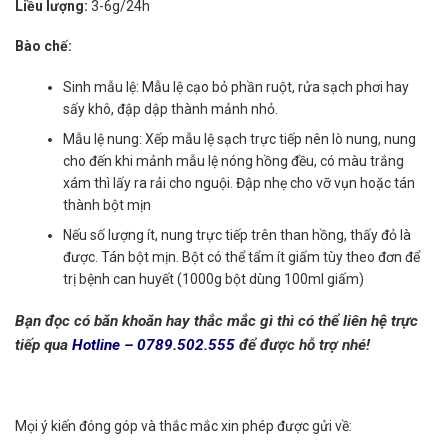
Liều lượng:
3-6g/24h
Bào chế:
Sinh mẫu lệ: Mẫu lệ cạo bỏ phần ruột, rửa sạch phơi hay
sấy khô, đập dập thành mảnh nhỏ.
Mẫu lệ nung: Xếp mẫu lệ sạch trực tiếp nên lò nung, nung
cho đến khi mảnh mẫu lệ nóng hồng đều, có màu trắng
xám thì lấy ra rải cho nguội. Đập nhẹ cho vỡ vụn hoặc tán
thành bột mịn
Nếu số lượng ít, nung trực tiếp trên than hồng, thấy đỏ là
được. Tán bột mịn. Bột có thể tẩm ít giấm tùy theo đơn để
trị bệnh can huyết (1000g bột dùng 100ml giấm)
Bạn đọc có băn khoăn hay thắc mắc gì thì có thể liên hệ trực
tiếp qua
Hotline – 0789.502.555
để được hỗ trợ nhé!
Mọi ý kiến đóng góp và thắc mắc xin phép được gửi về: