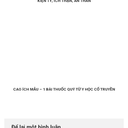
KIỆN TỲ, ÍCH THẬN, AN THẦN
CAO ÍCH MẪU – 1 BÀI THUỐC QUÝ TỪ Y HỌC CỔ TRUYỀN
Để lại một bình luận