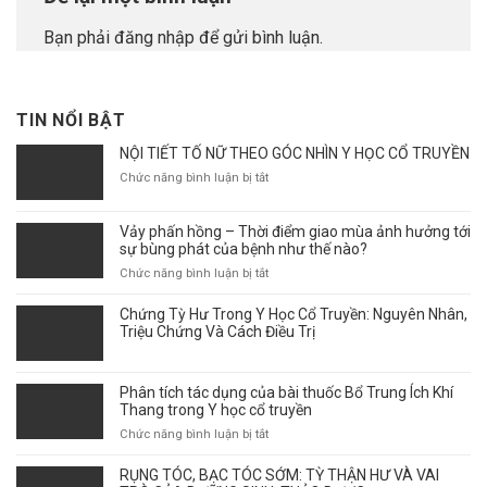
Bạn phải
đăng nhập
để gửi bình luận.
TIN NỔI BẬT
NỘI TIẾT TỐ NỮ THEO GÓC NHÌN Y HỌC CỔ TRUYỀN
ở
Chức năng bình luận bị tắt
NỘI
TIẾT
Vảy phấn hồng – Thời điểm giao mùa ảnh hưởng tới
TỐ
sự bùng phát của bệnh như thế nào?
NỮ
THEO
ở
Chức năng bình luận bị tắt
GÓC
Vảy
NHÌN
phấn
Chứng Tỳ Hư Trong Y Học Cổ Truyền: Nguyên Nhân,
Y
hồng
Triệu Chứng Và Cách Điều Trị
HỌC
–
CỔ
Thời
TRUYỀN
điểm
Phân tích tác dụng của bài thuốc Bổ Trung Ích Khí
giao
Thang trong Y học cổ truyền
mùa
ở
Chức năng bình luận bị tắt
ảnh
Phân
hưởng
tích
RỤNG TÓC, BẠC TÓC SỚM: TỲ THẬN HƯ VÀ VAI
tới