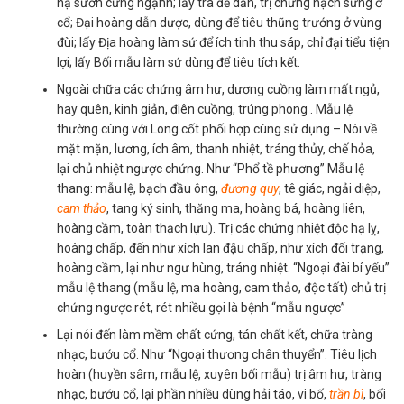
hạ sườn cứng ngạnh; lấy trà để dẫn, trị chứng hạch sưng ở
cổ; Đại hoàng dẫn dược, dùng để tiêu thũng trướng ở vùng
đùi; lấy Địa hoàng làm sứ để ích tinh thu sáp, chỉ đại tiểu tiện
lợi; lấy Bối mẫu làm sứ dùng để tiêu tích kết.
Ngoài chữa các chứng âm hư, dương cuồng làm mất ngủ,
hay quên, kinh giản, điên cuồng, trúng phong . Mẫu lệ
thường cùng với Long cốt phối hợp cùng sử dụng – Nói về
mặt mặn, lương, ích âm, thanh nhiệt, tráng thủy, chế hỏa,
lại chủ nhiệt ngược chứng. Như “Phổ tề phương” Mẫu lệ
thang: mẫu lệ, bạch đầu ông,
đương quy
, tê giác, ngải diệp,
cam thảo
, tang ký sinh, thăng ma, hoàng bá, hoàng liên,
hoàng cầm, toàn thạch lựu). Trị các chứng nhiệt độc hạ lỵ,
hoàng chấp, đến như xích lan đậu chấp, như xích đối trạng,
hoàng cầm, lại như ngư hùng, tráng nhiệt. “Ngoại đài bí yếu”
mẫu lệ thang (mẫu lệ, ma hoàng, cam thảo, độc tất) chủ trị
chứng ngược rét, rét nhiều gọi là bệnh “mẫu ngược”
Lại nói đến làm mềm chất cứng, tán chất kết, chữa tràng
nhạc, bướu cổ. Như “Ngoại thương chân thuyển”. Tiêu lịch
hoàn (huyền sâm, mẫu lệ, xuyên bối mẫu) trị âm hư, tràng
nhạc, bướu cổ, lại phần nhiều dùng hải táo, vi bố,
trần bì
, bối