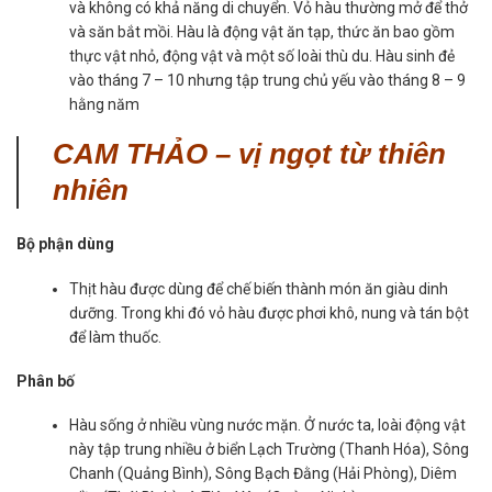
và không có khả năng di chuyển. Vỏ hàu thường mở để thở
và săn bắt mồi. Hàu là động vật ăn tạp, thức ăn bao gồm
thực vật nhỏ, động vật và một số loài thù du. Hàu sinh đẻ
vào tháng 7 – 10 nhưng tập trung chủ yếu vào tháng 8 – 9
hằng năm
CAM THẢO – vị ngọt từ thiên
nhiên
Bộ phận dùng
Thịt hàu được dùng để chế biến thành món ăn giàu dinh
dưỡng. Trong khi đó vỏ hàu được phơi khô, nung và tán bột
để làm thuốc.
Phân bố
Hàu sống ở nhiều vùng nước mặn. Ở nước ta, loài động vật
này tập trung nhiều ở biển Lạch Trường (Thanh Hóa), Sông
Chanh (Quảng Bình), Sông Bạch Đằng (Hải Phòng), Diêm