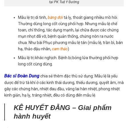
tại PK Tuệ Y Đường
Mẫu lệ trị di tinh,
băng đới
tả lỵ, thoát giang nhiều mồ hôi.
Thường dùng long cốt cùng phối hợp. Nhưng mẫu lệ chế
toan, chỉ thống, tác dụng mạnh, lại chữa được các chứng
mụn nhọt đã vỡ, bệnh quản thống, chứng nôn ra nước
chua. Như bài Phục phương mẫu lệ tán (mẫu lệ, trần bì,
bán
hạ
, thảo đậu nhân,
cam thảo
)
Mẫu lệ trị khác nghịch. Bệnh bị bỏng lửa thường phối hợp
long cốt cùng dùng.
Bác sĩ Đoàn Dung
chia sẻ thêm đặc thù sử dụng: Mẫu lệ là yếu
dược để trừ tà khí ở các kinh thái dương, thiếu dương, quyết âm, mà
gây các chứng hàn, nhiệt đau đầu, văng lai hàn nhiệt, phong nhiệt
kinh giản, hạ lỵ, tráng nhiệt, đều có dùng đến mẫu lệ.
KÊ HUYẾT ĐẰNG – Giai phẩm
hành huyết