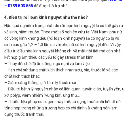
– 0789.503.555
để được hỗ trợ nhé!
4. Điều trị rối loạn kinh nguyệt như thế nào?
Hậu quả nghiêm trọng nhất do rối loạn kinh nguyệt là có thể gây ra
vô sinh, hiếm muộn. Theo một số nghiên cứu tại Việt Nam, phụ nữ
có vòng kinh không đều (rối loạn kinh nguyệt) sẽ có nguy cơ bị vô
sinh cao gấp 1,2 – 1,3 lần so với phụ nữ có kinh nguyệt đều. Vì vậy
điều trị điều hòa kinh nguyệt không chỉ về mặt nội tiết mà còn phải
kết hợp giảm thiểu các yếu tố gây stress thần kinh.
– Thay đổi chế độ ăn uống, ngủ nghỉ và làm việc.
– Hạn chế sử dụng chất kích thích như rượu, bia, thuốc lá và các
chất kích thích khác.
– Giảm căng thẳng, giữ tâm lý thoải mái.
– Điều trị bệnh lý nguyên nhân có liên quan: tuyến giáp, tuyến yên, u
xơ, polyp, viêm nhiễm “vùng kín”, ung thư….
– Thuốc: liệu pháp estrogen thay thế, sử dụng thuốc nội tiết tố nữ
tổng hợp trong những trường hợp có chỉ định và không nên lạm
dụng thuốc tránh thai.