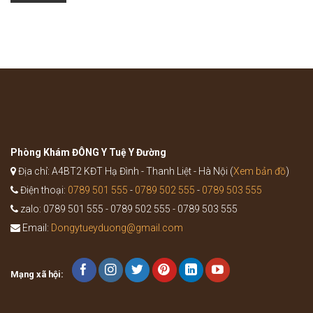
của
phát
bài
của
thuốc
bệnh
Bổ
như
Trung
thế
Ích
nào?
Khí
Thang
trong
Y
học
cổ
truyền
Phòng Khám ĐÔNG Y Tuệ Y Đường
Địa chỉ: A4BT2 KĐT Hạ Đình - Thanh Liệt - Hà Nội (
Xem bản đồ
)
Điện thoại:
0789 501 555
-
0789 502 555
-
0789 503 555
zalo: 0789 501 555 - 0789 502 555 - 0789 503 555
Email:
Dongytueyduong@gmail.com
Mạng xã hội: