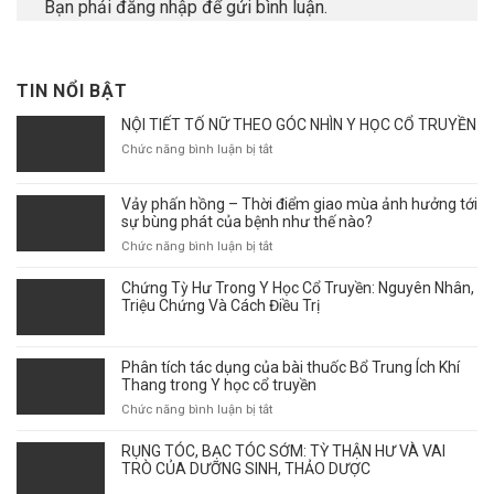
Bạn phải
đăng nhập
để gửi bình luận.
TIN NỔI BẬT
NỘI TIẾT TỐ NỮ THEO GÓC NHÌN Y HỌC CỔ TRUYỀN
ở
Chức năng bình luận bị tắt
NỘI
TIẾT
Vảy phấn hồng – Thời điểm giao mùa ảnh hưởng tới
TỐ
sự bùng phát của bệnh như thế nào?
NỮ
THEO
ở
Chức năng bình luận bị tắt
GÓC
Vảy
NHÌN
phấn
Chứng Tỳ Hư Trong Y Học Cổ Truyền: Nguyên Nhân,
Y
hồng
Triệu Chứng Và Cách Điều Trị
HỌC
–
CỔ
Thời
TRUYỀN
điểm
Phân tích tác dụng của bài thuốc Bổ Trung Ích Khí
giao
Thang trong Y học cổ truyền
mùa
ở
Chức năng bình luận bị tắt
ảnh
Phân
hưởng
tích
RỤNG TÓC, BẠC TÓC SỚM: TỲ THẬN HƯ VÀ VAI
tới
tác
TRÒ CỦA DƯỠNG SINH, THẢO DƯỢC
sự
dụng
bùng