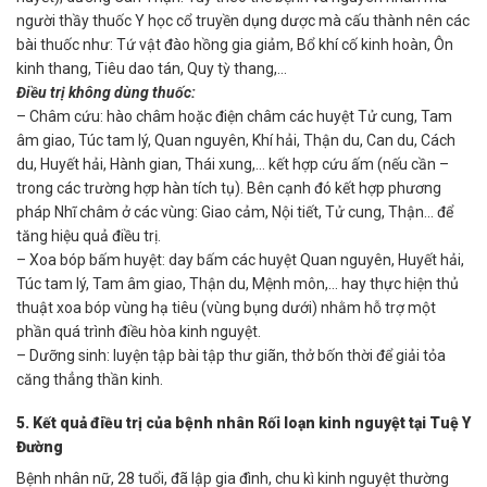
người thầy thuốc Y học cổ truyền dụng dược mà cấu thành nên các
bài thuốc như: Tứ vật đào hồng gia giảm, Bổ khí cố kinh hoàn, Ôn
kinh thang, Tiêu dao tán, Quy tỳ thang,…
Điều trị không dùng thuốc:
– Châm cứu: hào châm hoặc điện châm các huyệt Tử cung, Tam
âm giao, Túc tam lý, Quan nguyên, Khí hải, Thận du, Can du, Cách
du, Huyết hải, Hành gian, Thái xung,… kết hợp cứu ấm (nếu cần –
trong các trường hợp hàn tích tụ). Bên cạnh đó kết hợp phương
pháp Nhĩ châm ở các vùng: Giao cảm, Nội tiết, Tử cung, Thận… để
tăng hiệu quả điều trị.
– Xoa bóp bấm huyệt: day bấm các huyệt Quan nguyên, Huyết hải,
Túc tam lý, Tam âm giao, Thận du, Mệnh môn,… hay thực hiện thủ
thuật xoa bóp vùng hạ tiêu (vùng bụng dưới) nhằm hỗ trợ một
phần quá trình điều hòa kinh nguyệt.
– Dưỡng sinh: luyện tập bài tập thư giãn, thở bốn thời để giải tỏa
căng thẳng thần kinh.
5. Kết quả điều trị của bệnh nhân Rối loạn kinh nguyệt tại Tuệ Y
Đường
Bệnh nhân nữ, 28 tuổi, đã lập gia đình, chu kì kinh nguyệt thường