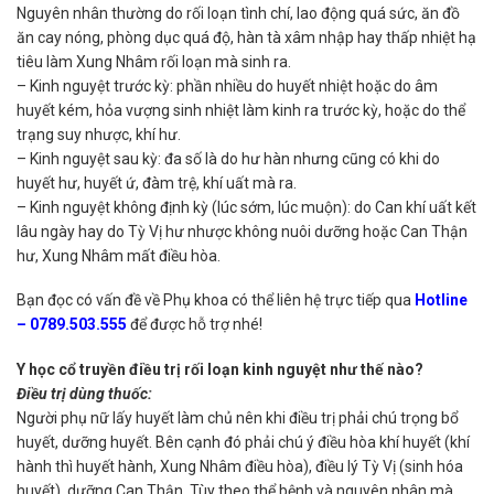
Nguyên nhân thường do rối loạn tình chí, lao động quá sức, ăn đồ
ăn cay nóng, phòng dục quá độ, hàn tà xâm nhập hay thấp nhiệt hạ
tiêu làm Xung Nhâm rối loạn mà sinh ra.
– Kinh nguyệt trước kỳ: phần nhiều do huyết nhiệt hoặc do âm
huyết kém, hỏa vượng sinh nhiệt làm kinh ra trước kỳ, hoặc do thể
trạng suy nhược, khí hư.
– Kinh nguyệt sau kỳ: đa số là do hư hàn nhưng cũng có khi do
huyết hư, huyết ứ, đàm trệ, khí uất mà ra.
– Kinh nguyệt không định kỳ (lúc sớm, lúc muộn): do Can khí uất kết
lâu ngày hay do Tỳ Vị hư nhược không nuôi dưỡng hoặc Can Thận
hư, Xung Nhâm mất điều hòa.
Bạn đọc có vấn đề về Phụ khoa có thể liên hệ trực tiếp qua
Hotline
– 0789.503.555
để được hỗ trợ nhé!
Y học cổ truyền điều trị rối loạn kinh nguyệt như thế nào?
Điều trị dùng thuốc:
Người phụ nữ lấy huyết làm chủ nên khi điều trị phải chú trọng bổ
huyết, dưỡng huyết. Bên cạnh đó phải chú ý điều hòa khí huyết (khí
hành thì huyết hành, Xung Nhâm điều hòa), điều lý Tỳ Vị (sinh hóa
huyết), dưỡng Can Thận. Tùy theo thể bệnh và nguyên nhân mà