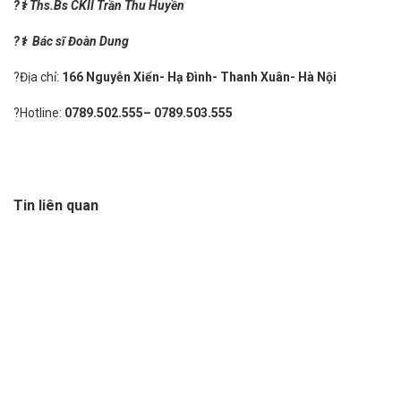
?
⚕️
Ths.Bs CKII
Trần Thu Huyền
?
⚕️
Bác sĩ
Đoàn Dung
?Địa chỉ:
166 Nguyễn Xiển- Hạ Đình- Thanh Xuân- Hà Nội
?Hotline:
0789.502.555
–
0789.503.555
Tin liên quan