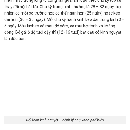
niêm mạc trong lòng tử cung ra ngoài âm đạo theo chu kỳ (do sự
thay đổi nội tiết tố). Chu kỳ trung bình thường là 28 – 32 ngày, tuy
nhiên có một số trường hợp có thể ngắn hơn (25 ngày) hoặc kéo
dài hơn (30 – 35 ngày). Mỗi chu kỳ hành kinh kéo dài trung bình 3 –
5 ngày. Máu kinh ra có màu đỏ sậm, có mùi hơi tanh và không
đông. Bé gái ở độ tuổi dậy thì (12 -16 tuổi) bắt đầu có kinh nguyệt
lần đầu tiên
Rối loạn kinh nguyệt – bệnh lý phụ khoa phổ biến