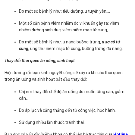
Do một số bệnh lý như: tiểu đường, u tuyến yên,…
Một số căn bệnh viêm nhiễm do vi khuẩn gây ra: viêm
nhiễm đường sinh dục, viêm niêm mạc tử cung,…
Do một số bệnh lý như: u nang buồng trứng,
u xơ cổ tử
cung
, ung thư niêm mạc tử cung, buồng trứng đa nang,…
Thay đổi thói quen ăn uống, sinh hoạt
Hiện tượng rối loạn kinh nguyệt cũng sẽ xảy ra khi các thói quen
trong ăn uống và sinh hoạt bắt đầu thay đổi:
Chị em thay đổi chế độ ăn uống do muốn tăng cân, giảm
cân,…
Do áp lực và căng thẳng đến từ công việc, học hành.
Sử dụng nhiều lần thuốc tránh thai.
Bạn đọc có vấn đề về Phụ khoa có thể liên hệ trực tiếp qua
Hotline