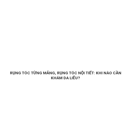
RỤNG TÓC TỪNG MẢNG, RỤNG TÓC NỘI TIẾT: KHI NÀO CẦN
KHÁM DA LIỄU?