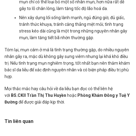
mụn chỉ có thể loại bỏ một số nhân mụn, hơn nữa rất dễ
gây to lỗ chân lông, làm tăng tốc độ lão hoá da.
Nên xây dựng lối sống lành mạnh, ngủ đúng giờ, đủ giấc,
tránh thức khuya, tránh căng thẳng mệt mỏi; tình trạng
stress kéo dài cũng là một trong những nguyên nhân gây
mụn, làm tăng tiết bã nhờn thường gặp.
Tóm lại, mụn cám ở má là tình trạng thường gặp, do nhiều nguyên
nhân gây ra, mặc dù không gây sưng viêm nhưng lại khá khó điều
trị. Nếu tình trạng mụn nghiêm trọng, tốt nhất bạn nên thăm khám
bác sĩ da liễu để xác định nguyên nhân và có biện pháp điều trị phù
hợp.
Mọi thắc mắc hay câu hỏi về da liễu bạn đọc có thể liên hệ
với
BS.CKII Trần Thị Thu Huyền
hoặc
Phòng Khám Đông y Tuệ Y
Đường
để được giải đáp kịp thời.
Tin liên quan