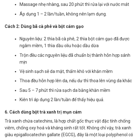
Massage nhẹ nhàng, sau 20 phút thì rửa lại với nước mát
Áp dụng 1 – 2 lần/tuần, không nên lạm dụng.
Cách 2: Dùng bã cà phê và bột cám gạo
Nguyên liệu: 2 thìa bã cà phê, 2 thìa bột cám gạo đã được
ngâm mềm, 1 thìa dầu oliu hoặc dầu dừa
Trộn đều các nguyên liệu đã chuẩn bị thành hỗn hợp sánh
mịn
Vệ sinh sạch sẽ da mặt, thấm khô với khăn mềm
Thoa đều hỗn hợp lên da, nếu dư thì thoa lên vùng da khác
Sau 5 – 7 phút thì rửa sạch da bằng khăn mềm
Kiên trì áp dụng 2 lần/tuần để thấy hiệu quả.
6. Cách dùng bột trà xanh trị mụn cám
Trà xanh chứa catechins, là hợp chất gốc thực vật đặc tính chống
viêm, chống oxy hoá và kháng sinh rất tốt. Không chỉ vậy, trà xanh
giàu epigallocatechin gallate (EGCG), đây là một loại polyphenol có