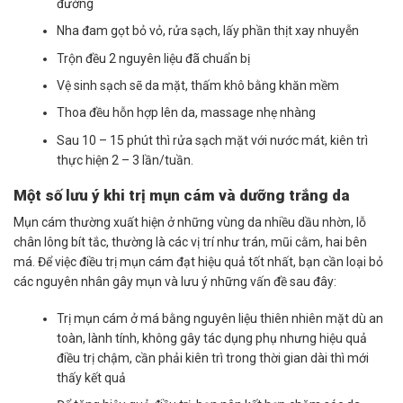
đường
Nha đam gọt bỏ vỏ, rửa sạch, lấy phần thịt xay nhuyễn
Trộn đều 2 nguyên liệu đã chuẩn bị
Vệ sinh sạch sẽ da mặt, thấm khô bằng khăn mềm
Thoa đều hỗn hợp lên da, massage nhẹ nhàng
Sau 10 – 15 phút thì rửa sạch mặt với nước mát, kiên trì
thực hiện 2 – 3 lần/tuần.
Một số lưu ý khi trị mụn cám và dưỡng trắng da
Mụn cám thường xuất hiện ở những vùng da nhiều dầu nhờn, lỗ
chân lông bít tắc, thường là các vị trí như trán, mũi cằm, hai bên
má. Để việc điều trị mụn cám đạt hiệu quả tốt nhất, bạn cần loại bỏ
các nguyên nhân gây mụn và lưu ý những vấn đề sau đây:
Trị mụn cám ở má bằng nguyên liệu thiên nhiên mặt dù an
toàn, lành tính, không gây tác dụng phụ nhưng hiệu quả
điều trị chậm, cần phải kiên trì trong thời gian dài thì mới
thấy kết quả