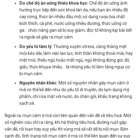
Do chế độ ăn uống thiếu khoa học:
Chế độ ăn uống ảnh
hưởng trực tiếp đến sức khoẻ làn da, nếu bạn ăn nhiều đồ
cay nóng, thức ăn nhiều dầu mỡ; sử dụng rượu bia chất
kích thích, cà phê, nước uống nhiều đường, thức uống có
ga… chức năng gan sẽ bị suy giảm, độc tố không kịp bài tiết
ra ngoài sẽ gây ra mụn cám.
Do yếu tố tâm lý
: Thường xuyên stress, căng thẳng mệt
mỏi kéo dài, làm việc lao lực, tinh thần không thoải mái, hay
mệt mỏi, thiếu ngủ hoặc mất ngủ, ngủ không đúng giờ, đủ
giấc, thức khuya nhiều… là những yếu tố làm tăng nguy cơ
bị mụn cám.
Nguyên nhân khác:
Một số nguyên nhân gây mụn cám ở
má có thể kể đến như do yếu tố di truyền, do lạm dụng mỹ
phẩm, chỉ rửa mặt với nước, do chăn gối, khẩu trang không
sạch sẽ…
Ngoài ra, mụn cám ở má còn liên quan đến vấn đề về tiêu hoá. Một
số nghiên cứu chỉ ra rằng, khi hệ thống tiêu hoá, đường ruột gặp
vấn đề, rối loạn hay suy yếu thì vùng má sẽ rất dễ bị nổi mụn. Bên
cạnh đó, tình trạng nổi mụn cám ở má có thể liên quan đến sự suy