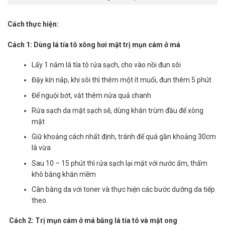
Cách thực hiện:
Cách 1: Dùng lá tía tô xông hơi mặt trị mụn cám ở má
Lấy 1 nắm lá tía tô rửa sạch, cho vào nồi đun sôi
Đậy kín nắp, khi sôi thì thêm một ít muối, đun thêm 5 phút
Để nguội bớt, vắt thêm nửa quả chanh
Rửa sạch da mặt sạch sẽ, dùng khăn trùm đầu để xông
mặt
Giữ khoảng cách nhất định, tránh để quá gần khoảng 30cm
là vừa
Sau 10 – 15 phút thì rửa sạch lại mặt với nước ấm, thấm
khô bằng khăn mềm
Cân bằng da với toner và thực hiện các bước dưỡng da tiếp
theo.
Cách 2: Trị mụn cám ở má bằng lá tía tô và mật ong