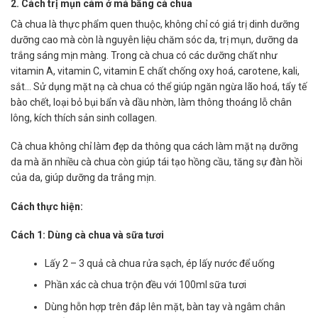
2. Cách trị mụn cám ở má bằng cà chua
Cà chua là thực phẩm quen thuộc, không chỉ có giá trị dinh dưỡng
dưỡng cao mà còn là nguyên liệu chăm sóc da, trị mụn, dưỡng da
trắng sáng mịn màng. Trong cà chua có các dưỡng chất như
vitamin A, vitamin C, vitamin E chất chống oxy hoá, carotene, kali,
sắt… Sử dụng mặt nạ cà chua có thể giúp ngăn ngừa lão hoá, tẩy tế
bào chết, loại bỏ bụi bẩn và dầu nhờn, làm thông thoáng lỗ chân
lông, kích thích sản sinh collagen.
Cà chua không chỉ làm đẹp da thông qua cách làm mặt nạ dưỡng
da mà ăn nhiều cà chua còn giúp tái tạo hồng cầu, tăng sự đàn hồi
của da, giúp dưỡng da trắng mịn.
Cách thực hiện:
Cách 1: Dùng cà chua và sữa tươi
Lấy 2 – 3 quả cà chua rửa sạch, ép lấy nước để uống
Phần xác cà chua trộn đều với 100ml sữa tươi
Dùng hỗn hợp trên đắp lên mặt, bàn tay và ngâm chân