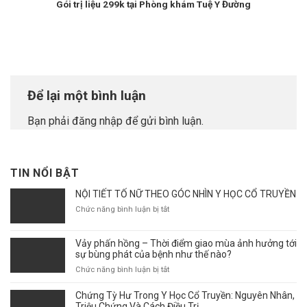
Gói trị liệu 299k tại Phòng khám Tuệ Y Đường
Để lại một bình luận
Bạn phải
đăng nhập
để gửi bình luận.
TIN NỔI BẬT
NỘI TIẾT TỐ NỮ THEO GÓC NHÌN Y HỌC CỔ TRUYỀN
ở
Chức năng bình luận bị tắt
NỘI
TIẾT
Vảy phấn hồng – Thời điểm giao mùa ảnh hưởng tới
TỐ
sự bùng phát của bệnh như thế nào?
NỮ
THEO
ở
Chức năng bình luận bị tắt
GÓC
Vảy
NHÌN
phấn
Chứng Tỳ Hư Trong Y Học Cổ Truyền: Nguyên Nhân,
Y
hồng
Triệu Chứng Và Cách Điều Trị