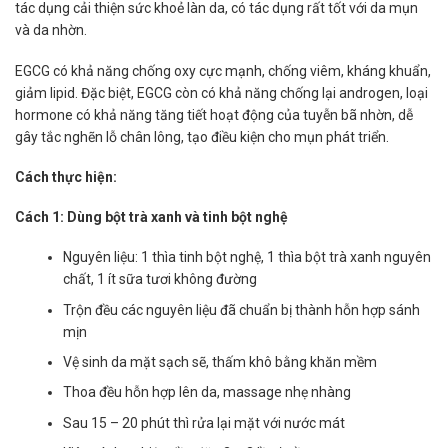
tác dụng cải thiện sức khoẻ làn da, có tác dụng rất tốt với da mụn
và da nhờn.
EGCG có khả năng chống oxy cực mạnh, chống viêm, kháng khuẩn,
giảm lipid. Đặc biệt, EGCG còn có khả năng chống lại androgen, loại
hormone có khả năng tăng tiết hoạt động của tuyễn bã nhờn, dễ
gây tắc nghẽn lỗ chân lông, tạo điều kiện cho mụn phát triển.
Cách thực hiện:
Cách 1: Dùng bột trà xanh và tinh bột nghệ
Nguyên liệu: 1 thìa tinh bột nghệ, 1 thìa bột trà xanh nguyên
chất, 1 ít sữa tươi không đường
Trộn đều các nguyên liệu đã chuẩn bị thành hỗn hợp sánh
mịn
Vệ sinh da mặt sạch sẽ, thấm khô bằng khăn mềm
Thoa đều hỗn hợp lên da, massage nhẹ nhàng
Sau 15 – 20 phút thì rửa lại mặt với nước mát