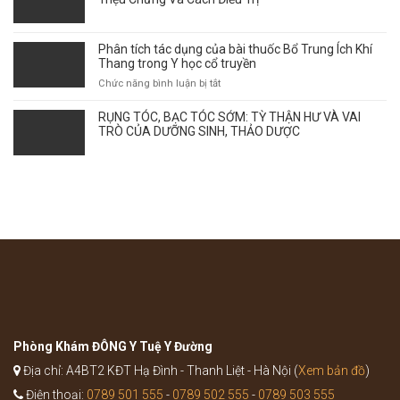
HỌC
–
CỔ
Thời
TRUYỀN
điểm
Phân tích tác dụng của bài thuốc Bổ Trung Ích Khí
giao
Thang trong Y học cổ truyền
mùa
ở
Chức năng bình luận bị tắt
ảnh
Phân
hưởng
tích
RỤNG TÓC, BẠC TÓC SỚM: TỲ THẬN HƯ VÀ VAI
tới
tác
TRÒ CỦA DƯỠNG SINH, THẢO DƯỢC
sự
dụng
bùng
của
phát
bài
của
thuốc
bệnh
Bổ
như
Trung
thế
Ích
nào?
Khí
Thang
trong
Y
học
cổ
truyền
Phòng Khám ĐÔNG Y Tuệ Y Đường
Địa chỉ: A4BT2 KĐT Hạ Đình - Thanh Liệt - Hà Nội (
Xem bản đồ
)
Điện thoại:
0789 501 555
-
0789 502 555
-
0789 503 555