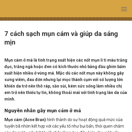
Skip
to
content
7 cách sạch mụn cám và giúp da sáng
mịn
Mụn cám ở má là tình trạng xuất hiện các nốt mụn li ti màu trắng
đục, trắng ngà hoặc đen có kích thước nhỏ bằng đầu ghim bấm
xuất hiện nhiều ở vùng má. Mặc dù các nốt mụn này không gây
sưng viêm, đau đớn nhưng lại mọc thành cụm với số lượng lớn
khiến da trở nên thô ráp, sần sùi, kém sức sống làm nhiều chị
em trở nên thiếu tự tin, không thoải mái với tình trạng làn da của
mình.
Nguyên nhân gây mụn cám ở má
Mụn cám (Acne Bran)
hình thành do sự hoạt động quá mức của
tuyến bã nhờn kết hợp với các yếu tố như bụi bẩn, thói quen chăm