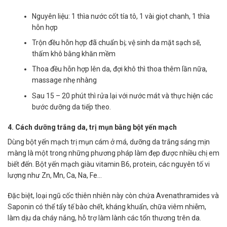
Nguyên liệu: 1 thìa nước cốt tía tô, 1 vài giọt chanh, 1 thìa
hỗn hợp
Trộn đều hỗn hợp đã chuẩn bị; vệ sinh da mặt sạch sẽ,
thấm khô bằng khăn mềm
Thoa đều hỗn hợp lên da, đợi khô thì thoa thêm lần nữa,
massage nhẹ nhàng
Sau 15 – 20 phút thì rửa lại với nước mát và thực hiện các
bước dưỡng da tiếp theo.
4. Cách dưỡng trắng da, trị mụn bằng bột yến mạch
Dùng bột yến mạch trị mụn cám ở má, dưỡng da trắng sáng mịn
màng là một trong những phương pháp làm đẹp được nhiều chị em
biết đến. Bột yến mạch giàu vitamin B6, protein, các nguyên tố vi
lượng như Zn, Mn, Ca, Na, Fe…
Đặc biệt, loại ngũ cốc thiên nhiên này còn chứa Avenathramides và
Saponin có thể tẩy tế bào chết, kháng khuẩn, chữa viêm nhiễm,
làm dịu da cháy nắng, hỗ trợ làm lành các tổn thương trên da.