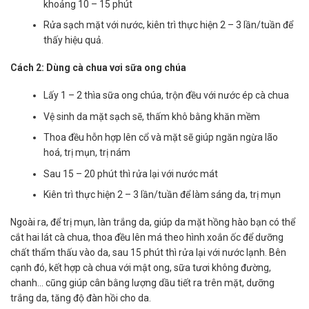
khoảng 10 – 15 phút
Rửa sạch mặt với nước, kiên trì thực hiện 2 – 3 lần/tuần để
thấy hiệu quả.
Cách 2: Dùng cà chua vơi sữa ong chúa
Lấy 1 – 2 thìa sữa ong chúa, trộn đều với nước ép cà chua
Vệ sinh da mặt sạch sẽ, thấm khô bằng khăn mềm
Thoa đều hỗn hợp lên cổ và mặt sẽ giúp ngăn ngừa lão
hoá, trị mụn, trị nám
Sau 15 – 20 phút thì rửa lại với nước mát
Kiên trì thực hiện 2 – 3 lần/tuần để làm sáng da, trị mụn
Ngoài ra, để trị mụn, làn trắng da, giúp da mặt hồng hào bạn có thể
cắt hai lát cà chua, thoa đều lên má theo hình xoắn ốc để dưỡng
chất thẩm thấu vào da, sau 15 phút thì rửa lại với nước lạnh. Bên
cạnh đó, kết hợp cà chua với mật ong, sữa tươi không đường,
chanh… cũng giúp cân bằng lượng dầu tiết ra trên mặt, dưỡng
trắng da, tăng độ đàn hồi cho da.