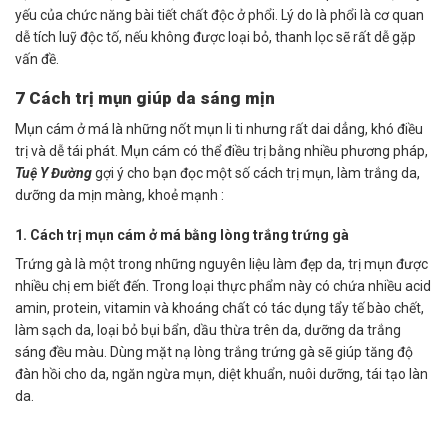
yếu của chức năng bài tiết chất độc ở phổi. Lý do là phổi là cơ quan
dễ tích luỹ độc tố, nếu không được loại bỏ, thanh lọc sẽ rất dễ gặp
vấn đề.
7 Cách trị mụn giúp da sáng mịn
Mụn cám ở má là những nốt mụn li ti nhưng rất dai dẳng, khó điều
trị và dễ tái phát. Mụn cám có thể điều trị bằng nhiều phương pháp,
Tuệ Y Đường
gợi ý cho bạn đọc một số cách trị mụn, làm trắng da,
dưỡng da mịn màng, khoẻ mạnh :
1. Cách trị mụn cám ở má bằng lòng trắng trứng gà
Trứng gà là một trong những nguyên liệu làm đẹp da, trị mụn được
nhiều chị em biết đến. Trong loại thực phẩm này có chứa nhiều acid
amin, protein, vitamin và khoáng chất có tác dụng tẩy tế bào chết,
làm sạch da, loại bỏ bụi bẩn, dầu thừa trên da, dưỡng da trắng
sáng đều màu. Dùng mặt nạ lòng trắng trứng gà sẽ giúp tăng độ
đàn hồi cho da, ngăn ngừa mụn, diệt khuẩn, nuôi dưỡng, tái tạo làn
da.