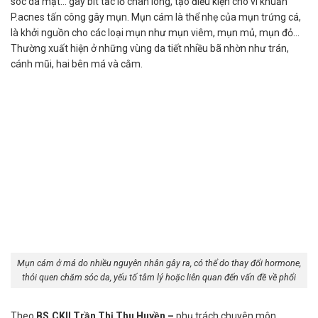
sóc da mặt… gây bít tắc lỗ chân lông, tạo điều kiện cho vi khuẩn
P.acnes tấn công gây mụn. Mụn cám là thể nhẹ của mụn trứng cá,
là khởi nguồn cho các loại mụn như mụn viêm, mụn mủ, mụn đỏ…
Thường xuất hiện ở những vùng da tiết nhiều bã nhờn như trán,
cánh mũi, hai bên má và cằm.
Mụn cám ở má do nhiều nguyên nhân gây ra, có thể do thay đổi hormone,
thói quen chăm sóc da, yếu tố tâm lý hoặc liên quan đến vấn đề về phổi
Theo
BS.CKII Trần Thị Thu Huyền
–
phụ trách chuyên môn