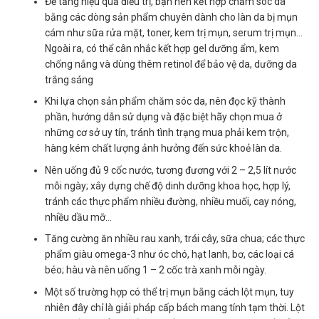
Để tăng hiệu quả điều trị, bạn nên kết hợp chăm sóc da
bằng các dòng sản phẩm chuyên dành cho làn da bị mụn
cám như sữa rửa mặt, toner, kem trị mụn, serum trị mụn…
Ngoài ra, có thể cân nhắc kết hợp gel dưỡng ẩm, kem
chống nắng và dùng thêm retinol để bảo vệ da, dưỡng da
trắng sáng
Khi lựa chọn sản phẩm chăm sóc da, nên đọc kỹ thành
phần, hướng dẫn sử dụng và đặc biệt hãy chọn mua ở
những cơ sở uy tín, tránh tình trạng mua phải kem trộn,
hàng kém chất lượng ảnh hưởng đến sức khoẻ làn da.
Nên uống đủ 9 cốc nước, tương đương với 2 – 2,5 lít nước
mỗi ngày; xây dựng chế độ dinh dưỡng khoa học, hợp lý,
tránh các thực phẩm nhiều đường, nhiều muối, cay nóng,
nhiều dầu mỡ…
Tăng cường ăn nhiều rau xanh, trái cây, sữa chua; các thực
phẩm giàu omega-3 như óc chó, hạt lanh, bơ, các loại cá
béo; hàu và nên uống 1 – 2 cốc trà xanh mỗi ngày.
Một số trường hợp có thể trị mụn bằng cách lột mụn, tuy
nhiên đây chỉ là giải pháp cấp bách mang tính tạm thời. Lột