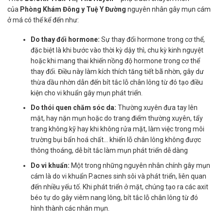
của
Phòng Khám Đông y Tuệ Y Đường
nguyên nhân gây mụn cám
ở má có thể kể đến như:
Do thay đổi hormone:
Sự thay đổi hormone trong cơ thể,
đặc biệt là khi bước vào thời kỳ dậy thì, chu kỳ kinh nguyệt
hoặc khi mang thai khiến nồng độ hormone trong cơ thể
thay đổi. Điều này làm kích thích tăng tiết bã nhờn, gây dư
thừa dầu nhờn dẫn đến bít tắc lỗ chân lông từ đó tạo điều
kiện cho vi khuẩn gây mụn phát triển.
Do thói quen chăm sóc da:
Thường xuyên đưa tay lên
mặt, hay nặn mụn hoặc do trang điểm thường xuyên, tẩy
trang không kỹ hay khi không rửa mặt, làm việc trong môi
trường bụi bẩn hoá chất… khiến lỗ chân lông không được
thông thoáng, dễ bít tắc làm mụn phát triển dễ dàng
Do vi khuẩn:
Một trong những nguyên nhân chính gây mụn
cám là do vi khuẩn P.acnes sinh sôi và phát triển, liên quan
đến nhiều yếu tố. Khi phát triển ở mặt, chúng tạo ra các axit
béo tự do gây viêm nang lông, bít tắc lỗ chân lông từ đó
hình thành các nhân mụn.