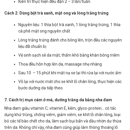
Kiên trì thực hiện đều đặn 2 – 3 lần/tuần.
Cách 2: Dùng bột trà xanh, mật ong và lòng trắng trứng
Nguyên liệu: 1 thìa bột trà xanh, 1 lòng trắng trứng, 1 thìa
cà phê mật ong nguyên chất
Lòng trắng trứng đánh cho bông lên, trộn đều các nguyên
liệu đã chuẩn bị
Vệ sinh sạch sẽ da mặt, thấm khô bằng khăn bông mềm
Thoa đều hỗn hợp lên da, massage nhẹ nhàng
Sau 10 – 15 phút khi mặt nạ se lại thì rửa lại với nước ấm
Vỗ lại với nước mát cho se khít lỗ chân lông, thực hiện các
bước dưỡng da tiếp theo.
7. Cách trị mụn cám ở má, dưỡng trắng da bằng nha đam
Nha đam giàu vitamin C, vitamin E, kẽm, glyco-protein… có tác
dụng khử trùng, chống viêm, giảm viêm, se khít lỗ chân lông, loại
bỏ các tế bào chết cho da, làm sạch bụi bẩn và dầu nhờn dư thừa
trên da. Không chỉ vậy, nha đam cũng giúp làm thông thoáng lỗ