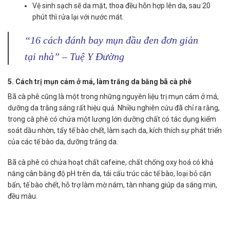
Vệ sinh sạch sẽ da mặt, thoa đều hỗn hợp lên da, sau 20
phút thì rửa lại với nước mát.
“16 cách đánh bay mụn đầu đen đơn giản
tại nhà” – Tuệ Y Đường
5. Cách trị mụn cám ở má, làm trắng da bằng bã cà phê
Bã cà phê cũng là một trong những nguyên liệu trị mụn cám ở má,
dưỡng da trắng sáng rất hiệu quả. Nhiều nghiên cứu đã chỉ ra rằng,
trong cà phê có chứa một lượng lớn dưỡng chất có tác dụng kiểm
soát dầu nhờn, tẩy tế bào chết, làm sạch da, kích thích sự phát triển
của các tế bào da, dưỡng trắng da.
Bã cà phê có chứa hoạt chất cafeine, chất chống oxy hoá có khả
năng cân bằng độ pH trên da, tái cấu trúc các tế bào, loại bỏ cặn
bẩn, tế bào chết, hỗ trợ làm mờ nám, tàn nhang giúp da sáng mịn,
đều màu.