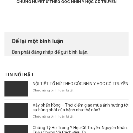
CHỨNG HUYẾT Ứ THEO GÓC NHÌN Y HỌC CỔ TRUYỀN
Để lại một bình luận
Bạn phải
đăng nhập
để gửi bình luận.
TIN NỔI BẬT
NỘI TIẾT TỐ NỮ THEO GÓC NHÌN Y HỌC CỔ TRUYỀN
ở
Chức năng bình luận bị tắt
NỘI
TIẾT
Vảy phấn hồng – Thời điểm giao mùa ảnh hưởng tới
TỐ
sự bùng phát của bệnh như thế nào?
NỮ
THEO
ở
Chức năng bình luận bị tắt
GÓC
Vảy
NHÌN
phấn
Chứng Tỳ Hư Trong Y Học Cổ Truyền: Nguyên Nhân,
Y
hồng
Triệu Chứng Và Cách Điều Trị