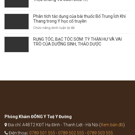
HỌC
–
CỔ
Thời
TRUYỀN
điểm
Phân tích tác dụng của bài thuốc Bổ Trung Ích Khí
giao
Thang trong Y học cổ truyền
mùa
ở
Chức năng bình luận bị tắt
ảnh
Phân
hưởng
tích
RỤNG TÓC, BẠC TÓC SỚM: TỲ THẬN HƯ VÀ VAI
tới
tác
TRÒ CỦA DƯỠNG SINH, THẢO DƯỢC
sự
dụng
bùng
của
phát
bài
của
thuốc
bệnh
Bổ
như
Trung
thế
Ích
nào?
Khí
Thang
trong
Y
học
cổ
truyền
Phòng Khám ĐÔNG Y Tuệ Y Đường
Địa chỉ: A4BT2 KĐT Hạ Đình - Thanh Liệt - Hà Nội (
Xem bản đồ
)
Điện thoại:
0789 501 555
-
0789 502 555
-
0789 503 555