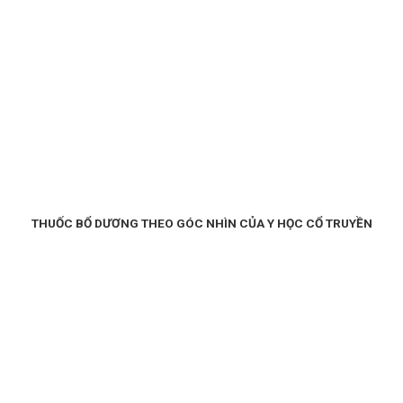
THUỐC BỔ DƯƠNG THEO GÓC NHÌN CỦA Y HỌC CỔ TRUYỀN