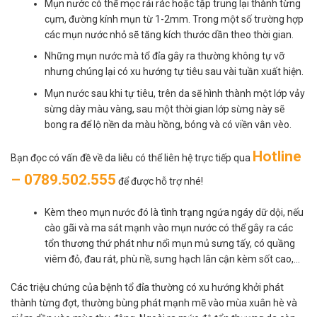
Mụn nước có thể mọc rải rác hoặc tập trung lại thành từng
cụm, đường kính mụn từ 1-2mm. Trong một số trường hợp
các mụn nước nhỏ sẽ tăng kích thước dần theo thời gian.
Những mụn nước mà tổ đỉa gây ra thường không tự vỡ
nhưng chúng lại có xu hướng tự tiêu sau vài tuần xuất hiện.
Mụn nước sau khi tự tiêu, trên da sẽ hình thành một lớp vảy
sừng dày màu vàng, sau một thời gian lớp sừng này sẽ
bong ra để lộ nền da màu hồng, bóng và có viền vằn vèo.
Hotline
Bạn đọc có vấn đề về da liễu có thể liên hệ trực tiếp qua
– 0789.502.555
để được hỗ trợ nhé!
Kèm theo mụn nước đó là tình trạng ngứa ngáy dữ dội, nếu
cào gãi và ma sát mạnh vào mụn nước có thể gây ra các
tổn thương thứ phát như nổi mụn mủ sưng tấy, có quầng
viêm đỏ, đau rát, phù nề, sưng hạch lân cận kèm sốt cao,…
Các triệu chứng của bệnh tổ đỉa thường có xu hướng khởi phát
thành từng đợt, thường bùng phát mạnh mẽ vào mùa xuân hè và