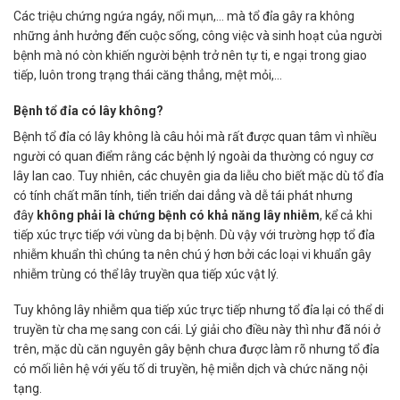
Các triệu chứng ngứa ngáy, nổi mụn,… mà tổ đỉa gây ra không
những ảnh hưởng đến cuộc sống, công việc và sinh hoạt của người
bệnh mà nó còn khiến người bệnh trở nên tự ti, e ngại trong giao
tiếp, luôn trong trạng thái căng thẳng, mệt mỏi,…
Bệnh tổ đỉa có lây không?
Bệnh tổ đỉa có lây không là câu hỏi mà rất được quan tâm vì nhiều
người có quan điểm rằng các bệnh lý ngoài da thường có nguy cơ
lây lan cao. Tuy nhiên, các chuyên gia da liễu cho biết mặc dù tổ đỉa
có tính chất mãn tính, tiển triển dai dẳng và dễ tái phát nhưng
đây
không phải là chứng bệnh có khả năng lây nhiễm
, kể cả khi
tiếp xúc trực tiếp với vùng da bị bệnh. Dù vậy với trường hợp tổ đỉa
nhiễm khuẩn thì chúng ta nên chú ý hơn bởi các loại vi khuẩn gây
nhiễm trùng có thể lây truyền qua tiếp xúc vật lý.
Tuy không lây nhiễm qua tiếp xúc trực tiếp nhưng tổ đỉa lại có thể di
truyền từ cha mẹ sang con cái. Lý giải cho điều này thì như đã nói ở
trên, mặc dù căn nguyên gây bệnh chưa được làm rõ nhưng tổ đỉa
có mối liên hệ với yếu tố di truyền, hệ miễn dịch và chức năng nội
tạng.