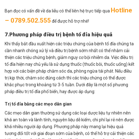
Hotline
Bạn đọc có vấn đề về da liễu có thể liên hệ trực tiếp qua
– 0789.502.555
để được hỗ trợ nhé!
7.Phương pháp điều trị bệnh tổ đỉa hiệu quả
Khi thấy bắt đầu xuất hiện các triệu chứng của bệnh tổ đỉa chúng ta
cần nhanh chóng xử lý và điều trị bệnh sớm nhất có thể nhằm cải
thiện các triệu chứng bệnh, giảm nguy cơ bội nhiễm da. Việc điều trị
tổ đỉa hiện nay chủ yếu là sử dụng thuốc (thuốc bôi, thuốc uống) kết
hợp với các biện pháp chăm sóc da, phòng ngừa tái phát. Nếu điều
trị kịp thời, chăm sóc đúng cách thì các triệu chứng có thể được
khắc phục trong khoảng từ 3-5 tuần. Dưới đây là một số phương
pháp điều trị tổ đỉa phổ biến, hay được áp dụng:
Trị tổ đỉa bằng các mẹo dân gian
Các mẹo dân gian thường sử dụng các loại dược liệu tự nhiên nên
khá an toàn và lành tính, nguyên liệu dễ kiếm, chi phí lại rẻ nên được
khá nhiều người áp dụng. Phương pháp này mang lại hiệu quả
tương đối tốt với giai đoạn sớm của bệnh, có thể hỗ trợ cải thiện các