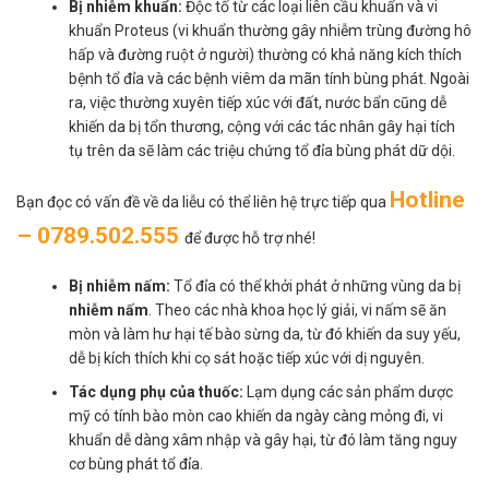
Bị nhiễm khuẩn:
Độc tố từ các loại liên cầu khuẩn và vi
khuẩn Proteus (vi khuẩn thường gây nhiễm trùng đường hô
hấp và đường ruột ở người) thường có khả năng kích thích
bệnh tổ đỉa và các bệnh viêm da mãn tính bùng phát. Ngoài
ra, việc thường xuyên tiếp xúc với đất, nước bẩn cũng dễ
khiến da bị tổn thương, cộng với các tác nhân gây hại tích
tụ trên da sẽ làm các triệu chứng tổ đỉa bùng phát dữ dội.
Hotline
Bạn đọc có vấn đề về da liễu có thể liên hệ trực tiếp qua
– 0789.502.555
để được hỗ trợ nhé!
Bị nhiễm nấm:
Tổ đỉa có thể khởi phát ở những vùng da bị
nhiễm nấm
. Theo các nhà khoa học lý giải, vi nấm sẽ ăn
mòn và làm hư hại tế bào sừng da, từ đó khiến da suy yếu,
dễ bị kích thích khi cọ sát hoặc tiếp xúc với dị nguyên.
Tác dụng phụ của thuốc:
Lạm dụng các sản phẩm dược
mỹ có tính bào mòn cao khiến da ngày càng mỏng đi, vi
khuẩn dễ dàng xâm nhập và gây hại, từ đó làm tăng nguy
cơ bùng phát tổ đỉa.