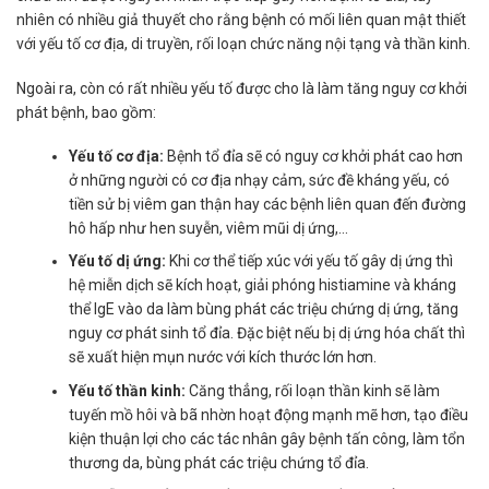
nhiên có nhiều giả thuyết cho rằng bệnh có mối liên quan mật thiết
với yếu tố cơ địa, di truyền, rối loạn chức năng nội tạng và thần kinh.
Ngoài ra, còn có rất nhiều yếu tố được cho là làm tăng nguy cơ khởi
phát bệnh, bao gồm:
Yếu tố cơ địa:
Bệnh tổ đỉa sẽ có nguy cơ khởi phát cao hơn
ở những người có cơ địa nhạy cảm, sức đề kháng yếu, có
tiền sử bị viêm gan thận hay các bệnh liên quan đến đường
hô hấp như hen suyễn, viêm mũi dị ứng,…
Yếu tố dị ứng:
Khi cơ thể tiếp xúc với yếu tố gây dị ứng thì
hệ miễn dịch sẽ kích hoạt, giải phóng histiamine và kháng
thể IgE vào da làm bùng phát các triệu chứng dị ứng, tăng
nguy cơ phát sinh tổ đỉa. Đặc biệt nếu bị dị ứng hóa chất thì
sẽ xuất hiện mụn nước với kích thước lớn hơn.
Yếu tố thần kinh:
Căng thẳng, rối loạn thần kinh sẽ làm
tuyến mồ hôi và bã nhờn hoạt động mạnh mẽ hơn, tạo điều
kiện thuận lợi cho các tác nhân gây bệnh tấn công, làm tổn
thương da, bùng phát các triệu chứng tổ đỉa.