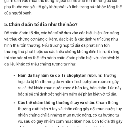
giảm dần vào mùa thu đông. Ngoài ra mức độ tổn thương da còn
phụ thuộc vào yếu tố gây khởi phát và tình trạng sức khỏe tổng thể
của người bệnh.
5.Chẩn đoán tổ đỉa như thế nào?
Để chẩn đoán tổ đỉa, các bác sĩ sẽ dựa vào các biểu hiện lâm sàng
và triệu chứng cơ năng đi kèm, đặc biệt là xác định vị trí cũng như
hình thái tổn thương. Nếu trường hợp tổ đỉa đã phát sinh tổn
thương thứ phát hoặc có các triệu chứng không điển hình, rõ ràng
thì các bác sĩ có thể tiến hành chẩn đoán phân biệt với các bệnh lý
da liễu khác có triệu chứng tương tự như:
Nấm da hay nấm kẽ do Trichophyton rubrum:
Trường
hợp da bị tổn thương do vi nấm Trichophyton rubrum gây
ra có thể khiến mụn nước mọc ở bàn tay, bàn chân. Lúc này
bác sĩ sẽ chỉ định xét nghiệm nấm để phân biệt với tổ đỉa.
Các thể chàm thông thường ở tay và chân:
Chàm thông
thường xuất hiện ở tay và chân cũng gây nổi mụn nước, tuy
nhiên chúng chỉ là những mụn nước nông, có xu hướng tự
vỡ, sau đó gây nhiễm cộm hoặc liken hóa. Còn tổ đỉa thì gây