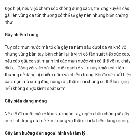
Đặc biệt, nếu việc chăm sóc không đúng cách, thường xuyên cào
gãi lên vùng da tổn thương có thể sẽ gây nên những biến chứng
như:
Gây nhiễm trùng
Tuy các mụn nước mà tổ đỉa gây ra nằm sâu dưới da và khó vỡ
nhưng vùng bàn tay, bàn chân lại là vị trí có tần suất tiếp xúc cao,
nếu cào gãi, cọ sát mạnh thì các mụn nước vẫn có thể vỡ ra, chảy
dịch,… Cộng với việc bài tiết mồ mạnh ở vị trí này khiến các tổn
thương dễ dàng bị nhiễm nấm và nhiễm trùng. Khi đó sẽ xuất hiện
các mụn mủ sưng đau, nóng rát, thậm chí chúng có thể lan rộng
nếu không được kiểm soát sớm.
Gây biến dạng móng
Nếu tổ đỉa xuất hiện ở khu vực ngón tay, ngón chân chúng sẽ gây
nên tình trạng nứt nẻ, khô móng và thậm chí là biến dạng móng,…
Gây ảnh hưởng đến ngoại hình và tâm lý