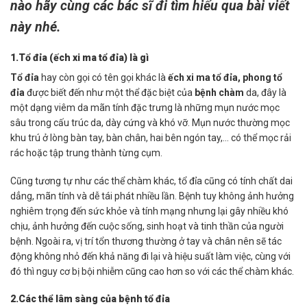
nào hãy cùng các bác sĩ đi tìm hiểu qua bài viết
này nhé.
1.Tổ đỉa (ếch xi ma tổ đỉa) là gì
Tổ đỉa
hay còn gọi có tên gọi khác là
ếch xi ma tổ đỉa, phong tổ
đỉa
được biết đến như một thể đặc biệt của
bệnh chàm
da, đây là
một dạng viêm da mãn tính đặc trưng là những mụn nước mọc
sâu trong cấu trúc da, dày cứng và khó vỡ. Mụn nước thường mọc
khu trú ở lòng bàn tay, bàn chân, hai bên ngón tay,… có thể mọc rải
rác hoặc tập trung thành từng cụm.
Cũng tương tự như các thể chàm khác, tổ đỉa cũng có tính chất dai
dẳng, mãn tính và dễ tái phát nhiều lần. Bệnh tuy không ảnh hưởng
nghiêm trọng đến sức khỏe và tính mạng nhưng lại gây nhiều khó
chịu, ảnh hưởng đến cuộc sống, sinh hoạt và tinh thần của người
bệnh. Ngoài ra, vị trí tổn thương thường ở tay và chân nên sẽ tác
động không nhỏ đến khả năng đi lại và hiệu suất làm việc, cùng với
đó thì nguy cơ bị bội nhiễm cũng cao hơn so với các thể chàm khác.
2.Các thể lâm sàng của bệnh tổ đỉa