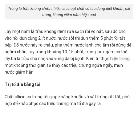
Trong lá trầu không chứa nhiều các hoạt chất có tác dụng diệt khuẩn, sát
trùng, kháng viêm nấm hiệu quả
Lấy một nắm lá trầu không đem rửa sạch rồi vò nát, sau đó cho
vào nồi đun cùng 2 lít nước, nước sôi thì đun thêm 5 phút rồi tắt
bếp. Đổ nước này ra chậu, pha thêm nước lạnh cho ấm rồi dùng để
ngâm chân, tay trong khoảng 10-15 phút, trong lúc ngâm có thể
lấy bã lá trầu chà nhẹ vào vùng da bị bệnh. Kiên trì thực hiện trong
một khoảng thời gian sẽ thấy các triệu chứng ngứa ngáy, mụn
nước giảm hẳn.
Trị tổ đỉa bẳng tỏi
Chất allicin có trong tỏi giúp kháng khuẩn và sát trùng rất tốt, phù
hợp để khắc phục các triệu chứng mà tổ đỉa gây ra.