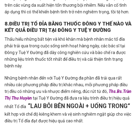
trên các vùng da xuất hiện tổn thương bội nhiễm. Nếu vẫn cố tình
áp dụng thì có thể khiến bệnh tình trở nên nghiêm trọng, tồi tệ hơn.
8.ĐIỀU TRỊ TỔ ĐỈA BẰNG THUỐC ĐÔNG Y THẾ NÀO VÀ
KẾT QUẢ ĐIỀU TRỊ TẠI ĐÔNG Y TUỆ Y ĐƯỜNG
Thấu hiểu những bất tiện và khó khăn mà bệnh nhân mắc tổ đỉa
phải trải qua trong cuộc sống sinh hoạt hàng ngày, các bác sĩ tại
Đông y Tuệ Y Đường đã dày công nghiên cứu và bào chế ra được
những liệu trình thuốc tốt nhất để điều trị và cải thiện tình trạng
bệnh này.
Những bệnh nhân đến với Tuệ Y Đường đa phần đã trải qua rất
nhiều các phương pháp điều trị khác nhau, mỗi phương pháp điều
trị đều có những ưu và nhược điểm riêng, đúc rút từ đó,
Ths.Bs.Trần
Thị Thu Huyền
tại Tuệ Y Đường đã đưa ra liệu trình điều trị hiệu quả
“LAU BÔI BÊN NGOÀI + UỐNG TRONG”
nhất Tổ đỉa
kết hợp với chế độ kiêng khem và vệ sinh nghiêm ngặt giúp cho việc
điều trị Tổ đỉa đạt được hiệu quả cao nhất.