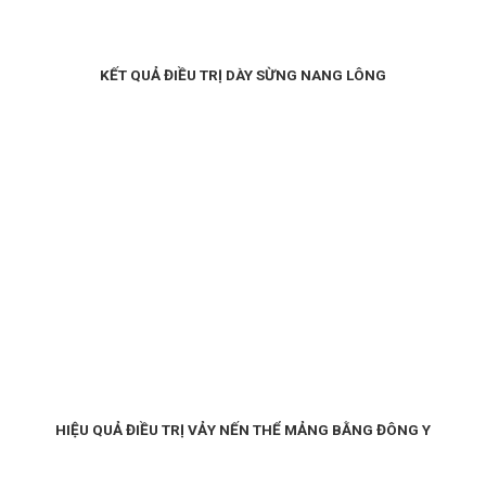
KẾT QUẢ ĐIỀU TRỊ DÀY SỪNG NANG LÔNG
HIỆU QUẢ ĐIỀU TRỊ VẢY NẾN THỂ MẢNG BẰNG ĐÔNG Y