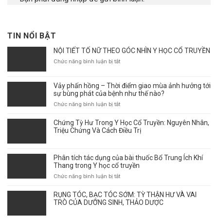
TIN NỔI BẬT
NỘI TIẾT TỐ NỮ THEO GÓC NHÌN Y HỌC CỔ TRUYỀN
ở
Chức năng bình luận bị tắt
NỘI
TIẾT
Vảy phấn hồng – Thời điểm giao mùa ảnh hưởng tới
TỐ
sự bùng phát của bệnh như thế nào?
NỮ
THEO
ở
Chức năng bình luận bị tắt
GÓC
Vảy
NHÌN
phấn
Chứng Tỳ Hư Trong Y Học Cổ Truyền: Nguyên Nhân,
Y
hồng
Triệu Chứng Và Cách Điều Trị
HỌC
–
CỔ
Thời
TRUYỀN
điểm
Phân tích tác dụng của bài thuốc Bổ Trung Ích Khí
giao
Thang trong Y học cổ truyền
mùa
ở
Chức năng bình luận bị tắt
ảnh
Phân
hưởng
tích
RỤNG TÓC, BẠC TÓC SỚM: TỲ THẬN HƯ VÀ VAI
tới
tác
TRÒ CỦA DƯỠNG SINH, THẢO DƯỢC
sự
dụng
bùng
của