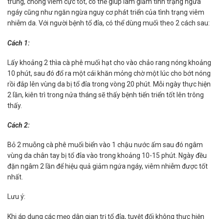
trùng, chống viêm cực tốt, có thể giúp làm giảm tình trạng ngứa
ngáy cũng như ngăn ngừa nguy cơ phát triển của tình trạng viêm
nhiễm da. Với người bệnh tổ đỉa, có thể dùng muối theo 2 cách sau:
Cách 1:
Lấy khoảng 2 thìa cà phê muối hạt cho vào chảo rang nóng khoảng
10 phút, sau đó đổ ra một cái khăn mỏng chờ một lúc cho bớt nóng
rồi đắp lên vùng da bị tổ đỉa trong vòng 20 phút. Mỗi ngày thực hiện
2 lần, kiên trì trong nửa tháng sẽ thấy bệnh tiến triển tốt lên trông
thấy.
Cách 2:
Bỏ 2 muỗng cà phê muối biển vào 1 chậu nước ấm sau đó ngâm
vùng da chân tay bị tổ đỉa vào trong khoảng 10-15 phút. Ngày đều
đặn ngâm 2 lần để hiệu quả giảm ngứa ngáy, viêm nhiễm được tốt
nhất.
Lưu ý:
Khi áp dụng các mẹo dân gian trị tổ đỉa, tuyệt đối không thực hiện