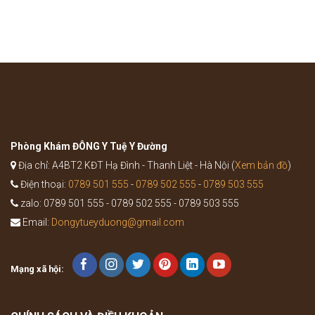
phát
bài
của
thuốc
bệnh
Bổ
như
Trung
thế
Ích
nào?
Khí
Thang
trong
Y
học
cổ
truyền
Phòng Khám ĐÔNG Y Tuệ Y Đường
Địa chỉ: A4BT2 KĐT Hạ Đình - Thanh Liệt - Hà Nội (
Xem bản đồ
)
Điện thoại:
0789 501 555
-
0789 502 555
-
0789 503 555
zalo: 0789 501 555 - 0789 502 555 - 0789 503 555
Email:
Dongytueyduong@gmail.com
Mạng xã hội: