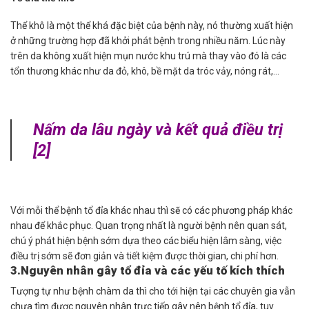
Thể khô là một thể khá đặc biệt của bệnh này, nó thường xuất hiện
ở những trường hợp đã khởi phát bệnh trong nhiều năm. Lúc này
trên da không xuất hiện mụn nước khu trú mà thay vào đó là các
tổn thương khác như da đỏ, khô, bề mặt da tróc vảy, nóng rát,…
Nấm da lâu ngày và kết quả điều trị
[2]
Với mỗi thể bệnh tổ đỉa khác nhau thì sẽ có các phương pháp khác
nhau để khắc phục. Quan trọng nhất là người bệnh nên quan sát,
chú ý phát hiện bệnh sớm dựa theo các biểu hiện lâm sàng, việc
điều trị sớm sẽ đơn giản và tiết kiệm được thời gian, chi phí hơn.
3.Nguyên nhân gây tổ đỉa và các yếu tố kích thích
Tượng tự như bệnh chàm da thì cho tới hiện tại các chuyên gia vẫn
chưa tìm được nguyên nhân trực tiếp gây nên bệnh tổ đỉa, tuy