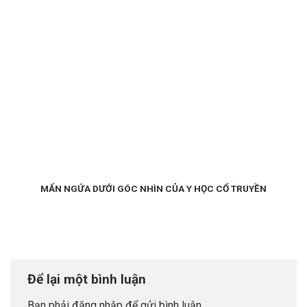
MẨN NGỨA DƯỚI GÓC NHÌN CỦA Y HỌC CỔ TRUYỀN
Để lại một bình luận
Bạn phải
đăng nhập
để gửi bình luận.