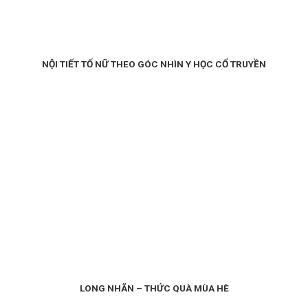
NỘI TIẾT TỐ NỮ THEO GÓC NHÌN Y HỌC CỔ TRUYỀN
LONG NHÃN – THỨC QUÀ MÙA HÈ