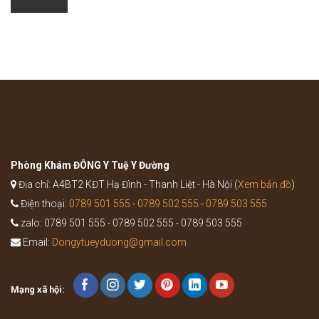
dụng
bùng
của
phát
bài
của
thuốc
bệnh
Bổ
như
Trung
thế
Ích
nào?
Khí
Thang
trong
Y
học
cổ
truyền
Phòng Khám ĐÔNG Y Tuệ Y Đường
Địa chỉ: A4BT2 KĐT Hạ Đình - Thanh Liệt - Hà Nội (
Xem bản đồ
)
Điện thoại:
0789 501 555
-
0789 502 555
-
0789 503 555
zalo: 0789 501 555 - 0789 502 555 - 0789 503 555
Email:
Dongytueyduong@gmail.com
Mạng xã hội: