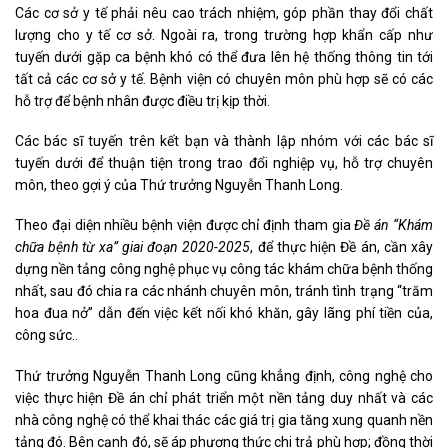
Các cơ sở y tế phải nêu cao trách nhiệm, góp phần thay đổi chất
lượng cho y tế cơ sở. Ngoài ra, trong trường hợp khẩn cấp như
tuyến dưới gặp ca bệnh khó có thể đưa lên hệ thống thông tin tới
tất cả các cơ sở y tế. Bệnh viện có chuyên môn phù hợp sẽ có các
hỗ trợ để bệnh nhân được điều trị kịp thời.
Các bác sĩ tuyến trên kết bạn và thành lập nhóm với các bác sĩ
tuyến dưới để thuận tiện trong trao đổi nghiệp vụ, hỗ trợ chuyên
môn, theo gợi ý của Thứ trưởng Nguyễn Thanh Long.
Theo đại diện nhiều bệnh viện được chỉ định tham gia
Đề án “Khám
chữa bệnh từ xa” giai đoạn 2020-2025
, để thực hiện Đề án, cần xây
dựng nền tảng công nghệ phục vụ công tác khám chữa bệnh thống
nhất, sau đó chia ra các nhánh chuyên môn, tránh tình trạng “trăm
hoa đua nở” dẫn đến việc kết nối khó khăn, gây lãng phí tiền của,
công sức..
Thứ trưởng Nguyễn Thanh Long cũng khẳng định, công nghệ cho
việc thực hiện Đề án chỉ phát triển một nền tảng duy nhất và các
nhà công nghệ có thể khai thác các giá trị gia tăng xung quanh nền
tảng đó. Bên cạnh đó, sẽ áp phương thức chi trả phù hợp; đồng thời