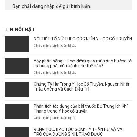
Bạn phải
đăng nhập
để gửi bình luận.
TIN NỔI BẬT
NỘI TIẾT TỐ NỮ THEO GÓC NHÌN Y HỌC CỔ TRUYỀN
ở
Chức năng bình luận bị tắt
NỘI
TIẾT
Vảy phấn hồng – Thời điểm giao mùa ảnh hưởng tới
TỐ
sự bùng phát của bệnh như thế nào?
NỮ
THEO
ở
Chức năng bình luận bị tắt
GÓC
Vảy
NHÌN
phấn
Chứng Tỳ Hư Trong Y Học Cổ Truyền: Nguyên Nhân,
Y
hồng
Triệu Chứng Và Cách Điều Trị
HỌC
–
CỔ
Thời
TRUYỀN
điểm
Phân tích tác dụng của bài thuốc Bổ Trung Ích Khí
giao
Thang trong Y học cổ truyền
mùa
ở
Chức năng bình luận bị tắt
ảnh
Phân
hưởng
tích
RỤNG TÓC, BẠC TÓC SỚM: TỲ THẬN HƯ VÀ VAI
tới
tác
TRÒ CỦA DƯỠNG SINH, THẢO DƯỢC
sự