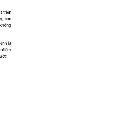
 triển
ông cao
 không
bệnh là
ặc điểm
rước.