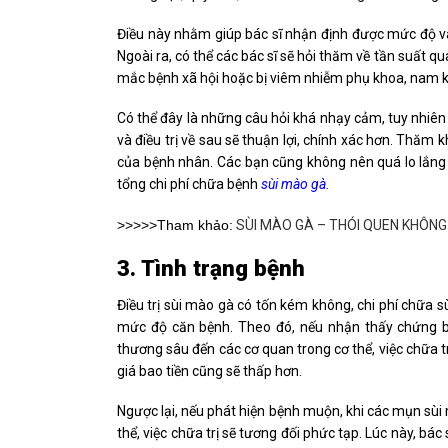
Điều này nhằm giúp bác sĩ nhận định được mức độ và
Ngoài ra, có thể các bác sĩ sẽ hỏi thăm về tần suất q
mắc bệnh xã hội hoặc bị viêm nhiễm phụ khoa, nam
Có thể đây là những câu hỏi khá nhạy cảm, tuy nhiên
và điều trị về sau sẽ thuận lợi, chính xác hơn. Thăm
của bệnh nhân. Các bạn cũng không nên quá lo lắng
tổng chi phí chữa bệnh
sùi mào gà.
>>>>>Tham khảo:
SÙI MÀO GÀ – THÓI QUEN KHÔNG 
3. Tình trạng bệnh
Điều trị sùi mào gà có tốn kém không, chi phí chữa s
mức độ căn bệnh. Theo đó, nếu nhận thấy chứng bệ
thương sâu đến các cơ quan trong cơ thể, việc chữa 
giá bao tiền cũng sẽ thấp hơn.
Ngược lại, nếu phát hiện bệnh muộn, khi các mụn sùi m
thể, việc chữa trị sẽ tương đối phức tạp. Lúc này, bá