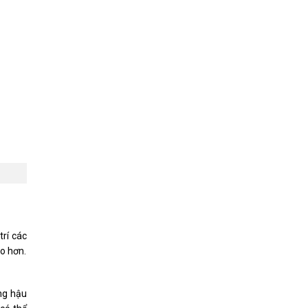
trí các
ao hơn.
ong hậu