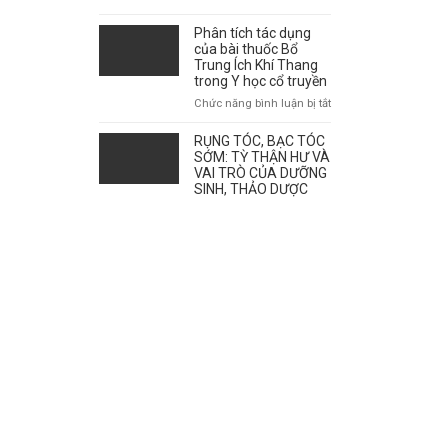
giao
mùa
Phân tích tác dụng
ảnh
của bài thuốc Bổ
hưởng
Trung Ích Khí Thang
tới
trong Y học cổ truyền
sự
ở
Chức năng bình luận bị tắt
bùng
Phân
phát
tích
RỤNG TÓC, BẠC TÓC
của
tác
SỚM: TỲ THẬN HƯ VÀ
bệnh
dụng
VAI TRÒ CỦA DƯỠNG
như
SINH, THẢO DƯỢC
của
thế
bài
nào?
thuốc
Bổ
Trung
Ích
Khí
Thang
trong
Y
học
cổ
truyền