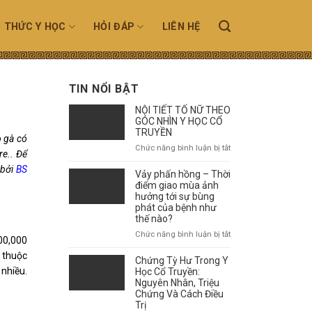
N THỨC Y HỌC
HỎI ĐÁP
LIÊN HỆ
TIN NỔI BẬT
NỘI TIẾT TỐ NỮ THEO
GÓC NHÌN Y HỌC CỔ
TRUYỀN
o gà có
ở
Chức năng bình luận bị tắt
re.. Để
NỘI
 bởi
BS
TIẾT
Vảy phấn hồng – Thời
TỐ
điểm giao mùa ảnh
NỮ
hưởng tới sự bùng
phát của bệnh như
THEO
thế nào?
GÓC
NHÌN
ở
Chức năng bình luận bị tắt
00,000
Y
Vảy
HỌC
ù thuộc
phấn
Chứng Tỳ Hư Trong Y
CỔ
hồng
 nhiều.
Học Cổ Truyền:
TRUYỀN
–
Nguyên Nhân, Triệu
Chứng Và Cách Điều
Thời
Trị
điểm