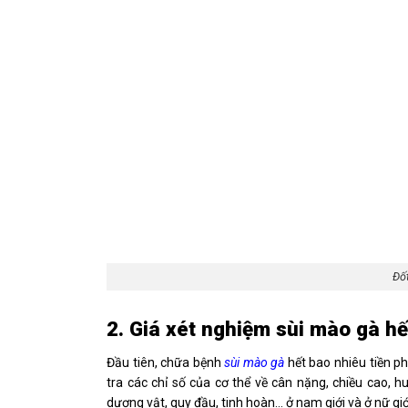
Đố
2. Giá xét nghiệm sùi mào gà h
Đầu tiên, chữa bệnh
sùi mào gà
hết bao nhiêu tiền p
tra các chỉ số của cơ thể về cân nặng, chiều cao,
dương vật, quy đầu, tinh hoàn… ở nam giới và ở nữ gi