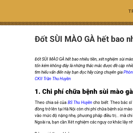
Skip
to
T
content
Đốt SÙI MÀO GÀ hết bao nh
Đốt SÙI MÀO GÀ hết bao nhiêu tiền, xét nghiệm sùi mào g
tốn kém không đây là những thắc mắc được đề cập nhiề
tìm hiểu vấn đến này bạn đọc hãy cùng chuyên gia
Phòn
CKII Trần Thu Huyền
1. Chi phí chữa bệnh sùi mào gà
Theo chia sẻ của
BS Thu Huyền
cho biết: Theo bác sĩ
đồng trở lên tại Hà Nội còn chi phí chữa bệnh sùi mào
vào mức độ nặng nhẹ, phương pháp điều trị… mà chi p
Ngoài ra, bạn cần Xét nghiệm các nguy cơ khác lây n