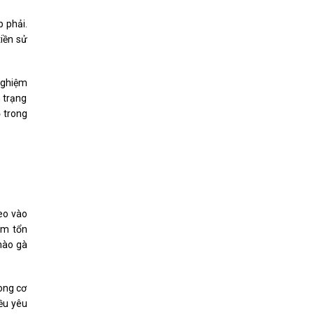
 phải.
tiền sử
nghiệm
h trạng
 trong
heo vào
àm tổn
mào gà
rong cơ
iều yêu