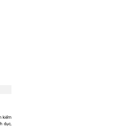
h kiểm
h dục,