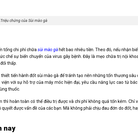
Triệu chứng của Sùi mào gà
ến tổng chi phí chữa
sùi mào gà
hết bao nhiêu tiền. Theo đó, nếu nhận bi
c chế sự biến chuyển của virus gây bệnh. Đây là mẹo chữa trị nội khoa
 đối thấp.
thiết tiến hành đốt sùi mào gà để tránh tạo nên những tổn thương sâu 
viện với sự hỗ trợ của máy móc hiện đại, yêu cầu năng lực cao từ bác 
dùng thuốc.
 thì hoàn toàn có thể điều trị được và chi phí không quá tốn kém. Chỉ 
ải quyết được vấn đề của các bạn. Mà không phải chịu đau đớn do đốt, ha
n nay