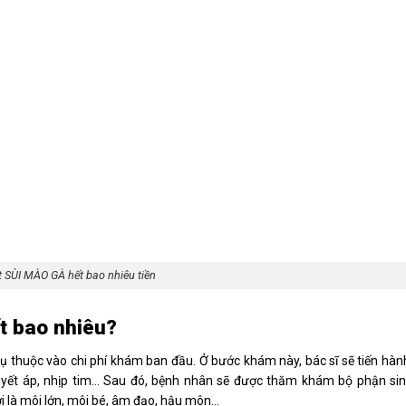
t SÙI MÀO GÀ hết bao nhiêu tiền
ết bao nhiêu?
hụ thuộc vào chi phí khám ban đầu. Ở bước khám này, bác sĩ sẽ tiến hàn
 huyết áp, nhịp tim… Sau đó, bệnh nhân sẽ được thăm khám bộ phận sin
ới là môi lớn, môi bé, âm đạo, hậu môn…