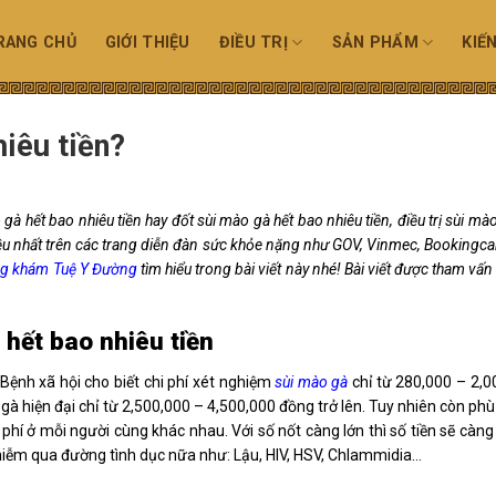
RANG CHỦ
GIỚI THIỆU
ĐIỀU TRỊ
SẢN PHẨM
KIẾ
iêu tiền?
à hết bao nhiêu tiền hay đốt sùi mào gà hết bao nhiêu tiền, điều trị sùi mà
u nhất trên các trang diễn đàn sức khỏe nặng như GOV, Vinmec, Bookingca
g khám Tuệ Y Đường
tìm hiểu trong bài viết này nhé! Bài viết được tham vấn
 hết bao nhiêu tiền
 Bệnh xã hội cho biết chi phí xét nghiệm
sùi mào gà
chỉ từ 280,000 – 2,0
 gà hiện đại chỉ từ 2,500,000 – 4,500,000 đồng trở lên. Tuy nhiên còn ph
hí ở mỗi người cùng khác nhau. Với số nốt càng lớn thì số tiền sẽ càng
hiễm qua đường tình dục nữa như: Lậu, HIV, HSV, Chlammidia…