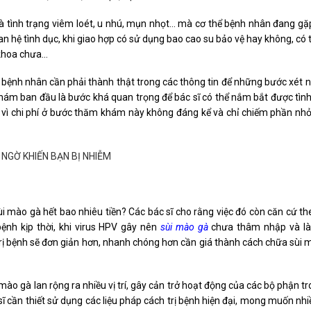
 tình trạng viêm loét, u nhú, mụn nhọt… mà cơ thể bệnh nhân đang gặp
uan hệ tình dục, khi giao hợp có sử dụng bao cao su bảo vệ hay không, có 
 khoa chưa…
 bệnh nhân cần phải thành thật trong các thông tin để những bước xét 
 khám ban đầu là bước khá quan trọng để bác sĩ có thể nắm bắt được tìn
 vì chi phí ở bước thăm khám này không đáng kể và chỉ chiếm phần nhỏ
NGỜ KHIẾN BẠN BỊ NHIỄM
ùi mào gà hết bao nhiêu tiền? Các bác sĩ cho rằng việc đó còn căn cứ t
nh kịp thời, khi virus HPV gây nên
sùi mào gà
chưa thâm nhập và l
trị bệnh sẽ đơn giản hơn, nhanh chóng hơn cần giá thành cách chữa sùi 
ào gà lan rộng ra nhiều vị trí, gây cản trở hoạt động của các bộ phận t
c sĩ cần thiết sử dụng các liệu pháp cách trị bệnh hiện đại, mong muốn nh