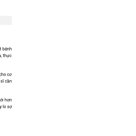
ết bệnh
, thực
cho cơ
sĩ cần
với hơn
y lo sợ