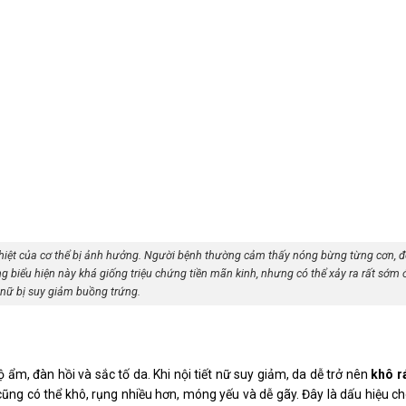
 nhiệt của cơ thể bị ảnh hưởng. Người bệnh thường cảm thấy nóng bừng từng cơn, 
ng biểu hiện này khá giống triệu chứng tiền mãn kinh, nhưng có thể xảy ra rất sớm 
nữ bị suy giảm buồng trứng.
ộ ẩm, đàn hồi và sắc tố da. Khi nội tiết nữ suy giảm, da dễ trở nên
khô rá
ũng có thể khô, rụng nhiều hơn, móng yếu và dễ gãy. Đây là dấu hiệu c