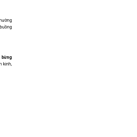
thường
 buồng
 bừng
 kinh,