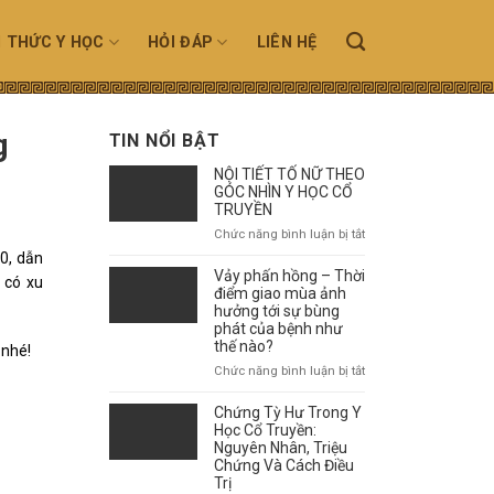
N THỨC Y HỌC
HỎI ĐÁP
LIÊN HỆ
g
TIN NỔI BẬT
NỘI TIẾT TỐ NỮ THEO
GÓC NHÌN Y HỌC CỔ
TRUYỀN
ở
Chức năng bình luận bị tắt
NỘI
0, dẫn
TIẾT
Vảy phấn hồng – Thời
à có xu
TỐ
điểm giao mùa ảnh
NỮ
hưởng tới sự bùng
phát của bệnh như
THEO
thế nào?
GÓC
nhé!
NHÌN
ở
Chức năng bình luận bị tắt
Y
Vảy
HỌC
phấn
Chứng Tỳ Hư Trong Y
CỔ
hồng
Học Cổ Truyền:
TRUYỀN
–
Nguyên Nhân, Triệu
Chứng Và Cách Điều
Thời
Trị
điểm