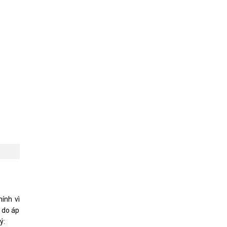
hính vì
c do áp
ý: