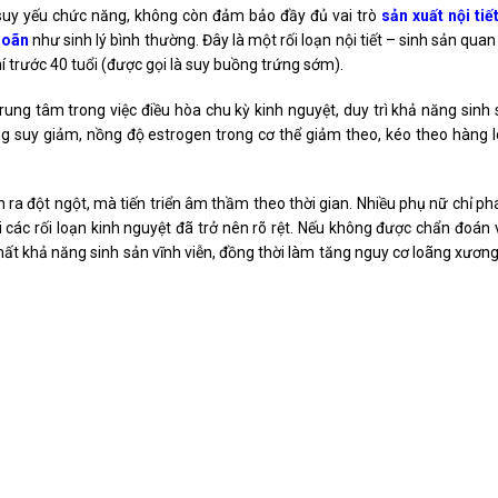
 suy yếu chức năng, không còn đảm bảo đầy đủ vai trò
sản xuất nội tiế
noãn
như sinh lý bình thường. Đây là một rối loạn nội tiết – sinh sản quan
hí trước 40 tuổi (được gọi là suy buồng trứng sớm).
rung tâm trong việc điều hòa chu kỳ kinh nguyệt, duy trì khả năng sinh
g suy giảm, nồng độ estrogen trong cơ thể giảm theo, kéo theo hàng lo
 ra đột ngột, mà tiến triển âm thầm theo thời gian. Nhiều phụ nữ chỉ ph
 các rối loạn kinh nguyệt đã trở nên rõ rệt. Nếu không được chẩn đoán 
mất khả năng sinh sản vĩnh viễn, đồng thời làm tăng nguy cơ loãng xươn