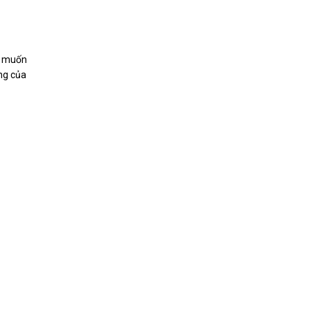
m muốn
ng của