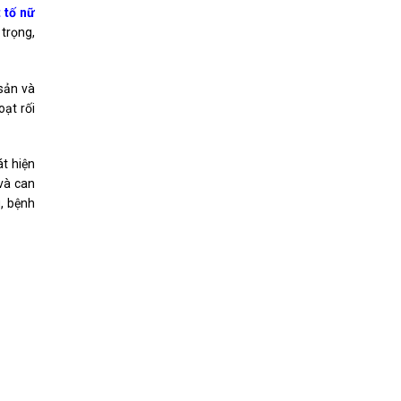
t tố nữ
 trọng,
 sản và
ạt rối
át hiện
và can
g, bệnh