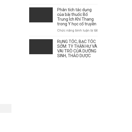
giao
mùa
Phân tích tác dụng
ảnh
của bài thuốc Bổ
hưởng
Trung Ích Khí Thang
tới
trong Y học cổ truyền
sự
ở
Chức năng bình luận bị tắt
bùng
Phân
phát
tích
RỤNG TÓC, BẠC TÓC
của
tác
SỚM: TỲ THẬN HƯ VÀ
bệnh
dụng
VAI TRÒ CỦA DƯỠNG
như
SINH, THẢO DƯỢC
của
thế
bài
nào?
thuốc
Bổ
Trung
Ích
Khí
Thang
trong
Y
học
cổ
truyền