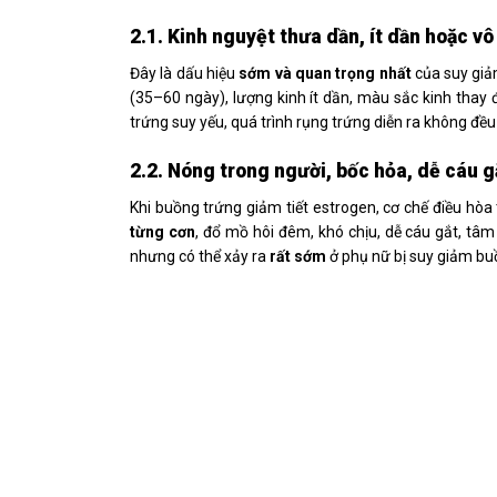
2.1. Kinh nguyệt thưa dần, ít dần hoặc vô
Đây là dấu hiệu
sớm và quan trọng nhất
của suy giả
(35–60 ngày), lượng kinh ít dần, màu sắc kinh thay 
trứng suy yếu, quá trình rụng trứng diễn ra không đều 
2.2. Nóng trong người, bốc hỏa, dễ cáu g
Khi buồng trứng giảm tiết estrogen, cơ chế điều hò
từng cơn
, đổ mồ hôi đêm, khó chịu, dễ cáu gắt, tâm
nhưng có thể xảy ra
rất sớm
ở phụ nữ bị suy giảm bu