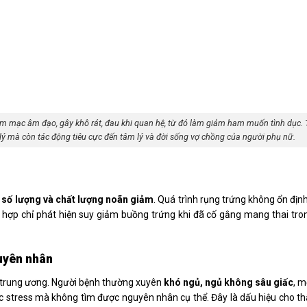
m mạc âm đạo, gây khô rát, đau khi quan hệ, từ đó làm giảm ham muốn tình dục. 
lý mà còn tác động tiêu cực đến tâm lý và đời sống vợ chồng của người phụ nữ.
i
c
số lượng và chất lượng noãn giảm
. Quá trình rụng trứng không ổn địn
g hợp chỉ phát hiện suy giảm buồng trứng khi đã cố gắng mang thai tron
guyên nhân
nh trung ương. Người bệnh thường xuyên
khó ngủ, ngủ không sâu giấc
, m
ặc stress mà không tìm được nguyên nhân cụ thể. Đây là dấu hiệu cho th