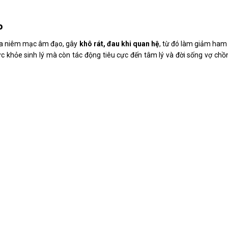
o
ủa niêm mạc âm đạo, gây
khô rát, đau khi quan hệ
, từ đó làm giảm ha
c khỏe sinh lý mà còn tác động tiêu cực đến tâm lý và đời sống vợ chồ