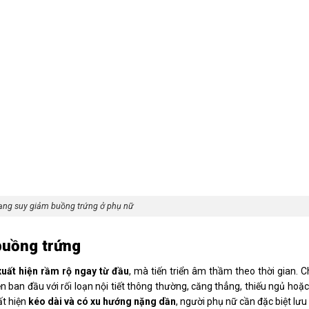
rạng suy giảm buồng trứng ở phụ nữ
buồng trứng
uất hiện rầm rộ ngay từ đầu
, mà tiến triển âm thầm theo thời gian. C
n ban đầu với rối loạn nội tiết thông thường, căng thẳng, thiếu ngủ hoặ
ất hiện
kéo dài và có xu hướng nặng dần
, người phụ nữ cần đặc biệt lưu 