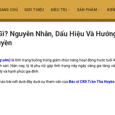
RANG CHỦ
GIỚI THIỆU
ĐIỀU TRỊ
SẢN PHẨM
KIẾ
Gì? Nguyên Nhân, Dấu Hiệu Và Hướn
uyền
ng sớm)
là tình trạng buồng trứng giảm chức năng hoạt động trước tuổi 4
nh sản. Hiện nay, tỷ lệ phụ nữ gặp tình trạng này ngày càng gia tăng v
ý và hạnh phúc gia đình.
ảo bài viết dưới đây dưới sự tham vấn của
Bác sĩ CKII Trần Thu Huyền