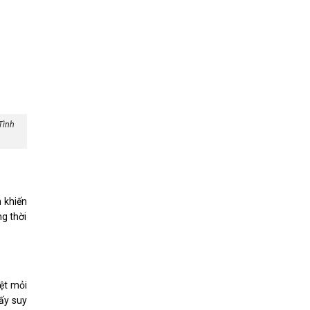
Tình
h khiến
g thời
ệt mỏi
ấy suy