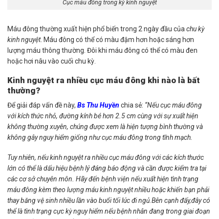
Cục máu đông trong kỳ kinh nguyệt
Máu đông thường xuất hiện phổ biến trong 2 ngày đầu của
chu kỳ
kinh nguyệt
. Máu đông có thể có màu đậm hơn hoặc sáng hơn
lượng máu thông thường. Đôi khi máu đông có thể có màu đen
hoặc hơi nâu vào cuối chu kỳ.
Kinh nguyệt ra nhiều cục máu đông khi nào là bất
thường?
Để giải đáp vấn đề này,
Bs Thu Huyền
chia sẻ:
“Nếu cục máu đông
với kích thức nhỏ, đường kính bé hơn 2.5 cm cùng với sự xuất hiện
không thường xuyên, chúng được xem là hiện tượng bình thường và
không gây nguy hiểm giống như cục máu đông trong tĩnh mạch.
Tuy nhiên, nếu kinh nguyệt ra nhiều cục máu đông với các kích thước
lớn có thể là dấu hiệu bệnh lý đáng báo động và cần được kiểm tra tại
các cơ sở chuyên môn. Hãy đến bệnh viện nếu xuất hiện tình trạng
máu đông kèm theo lượng máu kinh nguyệt nhiều hoặc khiến bạn phải
thay băng vệ sinh nhiều lần vào buổi tối lúc đi ngủ.Bên cạnh đấy,đây có
thể là tình trạng cực kỳ nguy hiểm nếu bệnh nhân đang trong giai đoạn