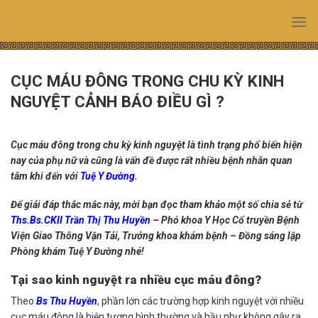
Skip
to
content
CỤC MÁU ĐÔNG TRONG CHU KỲ KINH
NGUYỆT CẢNH BÁO ĐIỀU GÌ ?
Cục máu đông trong chu kỳ kinh nguyệt là tình trạng phổ biến hiện
nay của phụ nữ và cũng là vấn đề được rất nhiều bệnh nhân quan
tâm khi đến với
Tuệ Y Đường
.
Để giải đáp thắc mắc này, mời bạn đọc tham khảo một số chia sẻ từ
Ths.Bs.CKII Trần Thị Thu Huyền
– Phó khoa Y Học Cổ truyền Bệnh
Viện Giao Thông Vận Tải, Trưởng khoa khám bệnh – Đồng sáng lập
Phòng khám Tuệ Y Đường nhé!
Tại sao kinh nguyệt ra nhiều cục máu đông?
Theo
Bs Thu Huyền
, phần lớn các trường hợp kinh nguyệt với nhiều
cục máu đông là hiện tượng bình thường và hầu như không gây ra