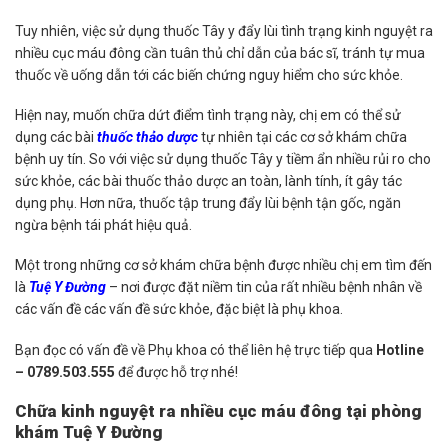
Tuy nhiên, việc sử dụng thuốc Tây y đẩy lùi tình trạng kinh nguyệt ra
nhiều cục máu đông cần tuân thủ chỉ dẫn của bác sĩ, tránh tự mua
thuốc về uống dẫn tới các biến chứng nguy hiểm cho sức khỏe.
Hiện nay, muốn chữa dứt điểm tình trạng này, chị em có thể sử
dụng các bài
thuốc thảo dược
tự nhiên tại các cơ sở khám chữa
bệnh uy tín. So với việc sử dụng thuốc Tây y tiềm ẩn nhiều rủi ro cho
sức khỏe, các bài thuốc thảo dược an toàn, lành tính, ít gây tác
dụng phụ. Hơn nữa, thuốc tập trung đẩy lùi bệnh tận gốc, ngăn
ngừa bệnh tái phát hiệu quả.
Một trong những cơ sở khám chữa bệnh được nhiều chị em tìm đến
là
Tuệ Y Đường
– nơi được đặt niềm tin của rất nhiều bệnh nhân về
các vấn đề các vấn đề sức khỏe, đặc biệt là phụ khoa.
Bạn đọc có vấn đề về Phụ khoa có thể liên hệ trực tiếp qua
Hotline
– 0789.503.555
để được hỗ trợ nhé!
Chữa kinh nguyệt ra nhiều cục máu đông tại phòng
khám Tuệ Y Đường