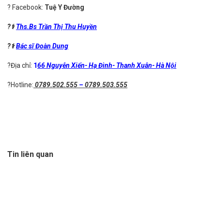
?
Facebook:
Tuệ Y Đường
?
⚕️
Ths.Bs
Trần Thị Thu Huyền
?
⚕️
Bác sĩ
Đoàn Dung
?
Địa chỉ:
1
66 Nguyễn Xiển- Hạ Đình- Thanh Xuân- Hà Nội
?
Hotline:
0789.502.555
–
0789.503.555
Tin liên quan