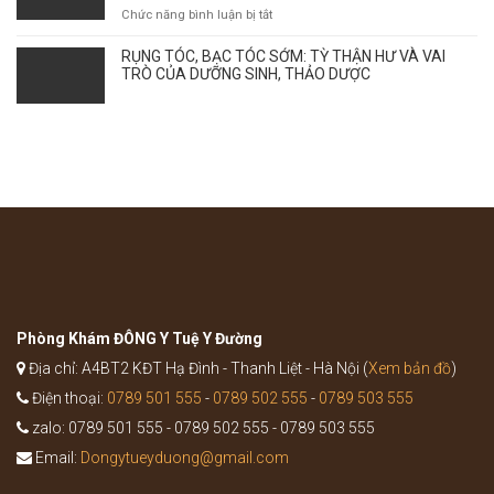
mùa
ở
Chức năng bình luận bị tắt
ảnh
Phân
hưởng
tích
RỤNG TÓC, BẠC TÓC SỚM: TỲ THẬN HƯ VÀ VAI
tới
tác
TRÒ CỦA DƯỠNG SINH, THẢO DƯỢC
sự
dụng
bùng
của
phát
bài
của
thuốc
bệnh
Bổ
như
Trung
thế
Ích
nào?
Khí
Thang
trong
Y
học
cổ
truyền
Phòng Khám ĐÔNG Y Tuệ Y Đường
Địa chỉ: A4BT2 KĐT Hạ Đình - Thanh Liệt - Hà Nội (
Xem bản đồ
)
Điện thoại:
0789 501 555
-
0789 502 555
-
0789 503 555
zalo: 0789 501 555 - 0789 502 555 - 0789 503 555
Email:
Dongytueyduong@gmail.com