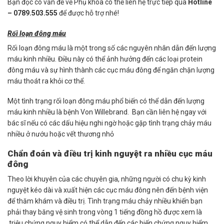
Bạn đọc có vấn đề về Phụ khoa có thể liên hệ trực tiếp qua
Hotline
– 0789.503.555
để được hỗ trợ nhé!
Rối loạn đông máu
Rối loạn đông máu là một trong số các nguyên nhân dẫn đến lượng
máu kinh nhiều. Điều này có thể ảnh hưởng đến các loại protein
đông máu và sự hình thành các cục máu đông để ngăn chặn lượng
máu thoát ra khỏi cơ thể.
Một tình trạng rối loạn đông máu phổ biến có thể dẫn đến lượng
máu kinh nhiều là bệnh Von Willebrand. Bạn cần liên hệ ngay với
bác sĩ nếu có các dấu hiệu nghi ngờ hoặc gặp tình trạng chảy máu
nhiều ở nướu hoặc vết thương nhỏ
Chẩn đoán và điều trị kinh nguyệt ra nhiều cục máu
đông
Theo lời khuyên của các chuyên gia, những người có chu kỳ kinh
nguyệt kéo dài và xuất hiện các cục máu đông nên đến bệnh viện
để thăm khám và điều trị. Tình trạng máu chảy nhiều khiến bạn
phải thay băng vệ sinh trong vòng 1 tiếng đồng hồ được xem là
triệu chứng nguy hiểm,có thể dẫn đến các biến chứng nguy hiểm.