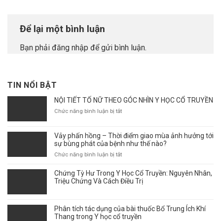
Để lại một bình luận
Bạn phải
đăng nhập
để gửi bình luận.
TIN NỔI BẬT
NỘI TIẾT TỐ NỮ THEO GÓC NHÌN Y HỌC CỔ TRUYỀN
ở
Chức năng bình luận bị tắt
NỘI
TIẾT
Vảy phấn hồng – Thời điểm giao mùa ảnh hưởng tới
TỐ
sự bùng phát của bệnh như thế nào?
NỮ
THEO
ở
Chức năng bình luận bị tắt
GÓC
Vảy
NHÌN
phấn
Chứng Tỳ Hư Trong Y Học Cổ Truyền: Nguyên Nhân,
Y
hồng
Triệu Chứng Và Cách Điều Trị
HỌC
–
CỔ
Thời
TRUYỀN
điểm
Phân tích tác dụng của bài thuốc Bổ Trung Ích Khí
giao
Thang trong Y học cổ truyền