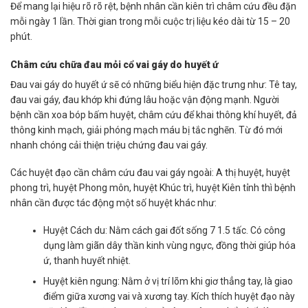
Để mang lại hiệu rõ rõ rệt, bệnh nhân cần kiên trì châm cứu đều đặn
mỗi ngày 1 lần. Thời gian trong mỗi cuộc trị liệu kéo dài từ 15 – 20
phút.
Châm cứu chữa đau mỏi cổ vai gáy do huyết ứ
Đau vai gáy
do huyết ứ sẽ có những biểu hiện đặc trưng như: Tê tay,
đau vai gáy, đau khớp khi đứng lâu hoặc vận động mạnh. Người
bệnh cần xoa bóp bấm huyệt, châm cứu để khai thông khí huyết, đả
thông kinh mạch, giải phóng mạch máu bị tắc nghẽn. Từ đó mới
nhanh chóng cải thiện triệu chứng đau vai gáy.
Các huyệt đạo cần châm cứu đau vai gáy ngoài: A thị huyệt, huyệt
phong trì, huyệt Phong môn, huyệt Khúc trì, huyệt Kiên tỉnh thì bệnh
nhân cần được tác động một số huyệt khác như:
Huyệt Cách du: Nằm cách gai đốt sống 7 1.5 tấc. Có công
dụng làm giãn dây thần kinh vùng ngực, đồng thời giúp hóa
ứ, thanh huyết nhiệt.
Huyệt kiên ngung: Nằm ở vị trí lõm khi giơ thẳng tay, là giao
điểm giữa xương vai và xương tay. Kích thích huyệt đạo này