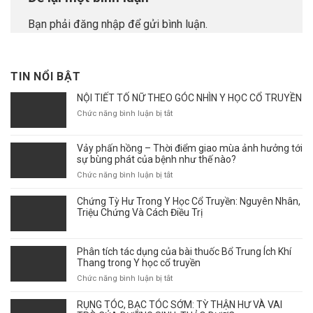
Bạn phải
đăng nhập
để gửi bình luận.
TIN NỔI BẬT
NỘI TIẾT TỐ NỮ THEO GÓC NHÌN Y HỌC CỔ TRUYỀN
ở
Chức năng bình luận bị tắt
NỘI
TIẾT
Vảy phấn hồng – Thời điểm giao mùa ảnh hưởng tới
TỐ
sự bùng phát của bệnh như thế nào?
NỮ
THEO
ở
Chức năng bình luận bị tắt
GÓC
Vảy
NHÌN
phấn
Chứng Tỳ Hư Trong Y Học Cổ Truyền: Nguyên Nhân,
Y
hồng
Triệu Chứng Và Cách Điều Trị
HỌC
–
CỔ
Thời
TRUYỀN
điểm
Phân tích tác dụng của bài thuốc Bổ Trung Ích Khí
giao
Thang trong Y học cổ truyền
mùa
ở
Chức năng bình luận bị tắt
ảnh
Phân
hưởng
tích
RỤNG TÓC, BẠC TÓC SỚM: TỲ THẬN HƯ VÀ VAI
tới