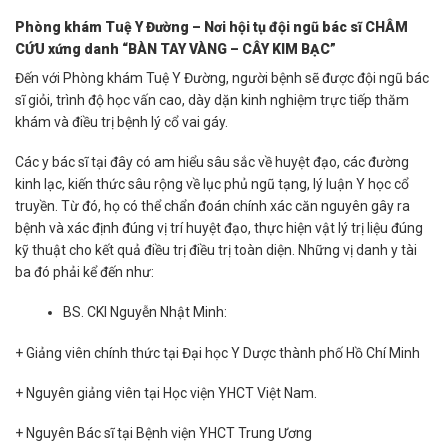
Phòng khám Tuệ Y Đường – Nơi hội tụ đội ngũ bác sĩ CHÂM
CỨU xứng danh “BÀN TAY VÀNG – CÂY KIM BẠC”
Đến với Phòng khám Tuệ Y Đường, người bệnh sẽ được đội ngũ bác
sĩ giỏi, trình độ học vấn cao, dày dặn kinh nghiệm trực tiếp thăm
khám và điều trị bệnh lý cổ vai gáy.
Các y bác sĩ tại đây có am hiểu sâu sắc về huyệt đạo, các đường
kinh lạc, kiến thức sâu rộng về lục phủ ngũ tạng, lý luận Y học cổ
truyền. Từ đó, họ có thể chẩn đoán chính xác căn nguyên gây ra
bệnh và xác định đúng vị trí huyệt đạo, thực hiện vật lý trị liệu đúng
kỹ thuật cho kết quả điều trị điều trị toàn diện. Những vị danh y tài
ba đó phải kể đến như:
BS. CKI Nguyễn Nhật Minh:
+ Giảng viên chính thức tại Đại học Y Dược thành phố Hồ Chí Minh
+ Nguyên giảng viên tại Học viện YHCT Việt Nam.
+ Nguyên Bác sĩ tại Bệnh viện YHCT Trung Ương