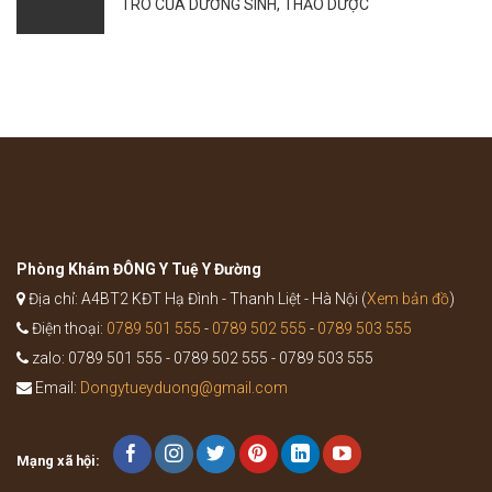
tác
TRÒ CỦA DƯỠNG SINH, THẢO DƯỢC
sự
dụng
bùng
của
phát
bài
của
thuốc
bệnh
Bổ
như
Trung
thế
Ích
nào?
Khí
Thang
trong
Y
học
cổ
truyền
Phòng Khám ĐÔNG Y Tuệ Y Đường
Địa chỉ: A4BT2 KĐT Hạ Đình - Thanh Liệt - Hà Nội (
Xem bản đồ
)
Điện thoại:
0789 501 555
-
0789 502 555
-
0789 503 555
zalo: 0789 501 555 - 0789 502 555 - 0789 503 555
Email:
Dongytueyduong@gmail.com
Mạng xã hội: