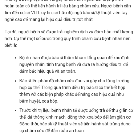
hoàn toàn có thể tiến hành trị liệu bằng châm cứu. Người bệnh cần
tìm đến cơ sở VLTL uy tín, sở hữu đội ngũ bác sĩ/kỹ thuật viên tay
nghề cao để mang lại hiệu quả điều trị tốt nhất.
Tại đó, người bệnh sẽ được trải nghiệm dịch vụ đảm bảo chất lượng
hơn. Cụ thể một số bước trong quy trình châm cứu bệnh nhân nên
biết là:
Bệnh nhân được bác sĩ thăm khám tổng quan để xác định
nguyên nhân, tình trạng bệnh và đưa ra hướng điều trị để
đảm bảo hiệu quả và an toàn.
Bác sĩ lên phác đồ châm cứu đau vai gáy cho từng trường
hợp cụ thể. Trong quá trình điều trị, bác sĩ có thể kết hợp
thêm với các biện pháp khác để nâng cao hiệu quả như
bấm huyệt, xoa bóp.
Trước khi trị liệu, bệnh nhân sẽ được uống trà để thư giãn cơ
thể, đả thông kinh mạch, đồng thời xoa bóp để làm giãn cơ.
Đồng thời, bác sĩ/kỹ thuật viên sẽ tiến hành sát trùng dụng
cụ châm cứu để đảm bảo an toàn.