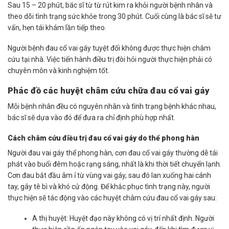
Sau 15 – 20 phút, bác sĩ từ từ rút kim ra khỏi người bệnh nhân và
theo dõi tình trạng sức khỏe trong 30 phút. Cuối cùng là bác sĩ sẽ tư
vấn, hẹn tái khám lần tiếp theo.
Người bệnh đau cổ vai gáy tuyệt đối không được thực hiện châm
cứu tại nhà. Việc tiến hành điều trị đòi hỏi người thực hiện phải có
chuyên môn và kinh nghiệm tốt.
Phác đồ các huyệt châm cứu chữa đau cổ vai gáy
Mỗi bệnh nhân đều có nguyên nhân và tình trạng bệnh khác nhau,
bác sĩ sẽ dựa vào đó để đưa ra chỉ định phù hợp nhất.
Cách châm cứu điều trị đau cổ vai gáy do thể phong hàn
Người đau vai gáy thể phong hàn, cơn đau cổ vai gáy thường dễ tái
phát vào buổi đêm hoặc rạng sáng, nhất là khi thời tiết chuyển lạnh.
Cơn đau bắt đầu âm ỉ từ vùng vai gáy, sau đó lan xuống hai cánh
tay, gây tê bì và khó cử động. Để khắc phục tình trạng này, người
thực hiện sẽ tác động vào các huyệt châm cứu đau cổ vai gáy sau:
A thị huyệt: Huyệt đạo này không có vị trí nhất định. Người