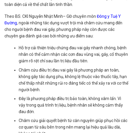
toàn diện cả về thể chất lẫn tinh thần.
Theo BS. CKI Nguyễn Nhật Minh– GĐ chuyên môn
Đông y Tuệ Y
Đường
, ngoài những tác dụng vượt trội mà châm cứu mang đến
cho người bệnh đau vai gáy, phương pháp này còn được các
chuyên gia đánh giá cao bởi những ưu điểm sau:
Hỗ trợ cải thiện triệu chứng đau vai gáy nhanh chóng, bệnh
nhân có thể cảm nhận các cơn đau vùng vai, gáy, cổ thuyên
giảm rõ rệt chỉ sau lần trị liệu đầu tiên.
Châm cứu điều trị đau vai gáy là phương pháp an toàn,
không gây tác dụng phụ, không lệ thuộc vào thuốc tây, hạn
chế thấp nhất những rủi ro đáng tiếc có thể xảy ra với cơ thể
người bệnh.
Đây là phương pháp điều trị bảo toàn, không xâm lấn. Vì
vậy trong quá trình trị liệu, bệnh nhân sẽ không cảm thấy
đau đớn.
Châm cứu giải quyết bệnh từ căn nguyên giúp phục hồi các
cơ quan từ sâu bên trong nên mang lại hiệu quả lâu dài,