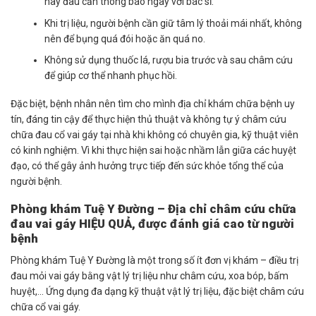
hay đau cần thông báo ngay với bác sĩ.
Khi trị liệu, người bệnh cần giữ tâm lý thoải mái nhất, không
nên để bụng quá đói hoặc ăn quá no.
Không sử dụng thuốc lá, rượu bia trước và sau châm cứu
để giúp cơ thể nhanh phục hồi.
Đặc biệt, bệnh nhân nên tìm cho mình địa chỉ khám chữa bệnh uy
tín, đáng tin cậy để thực hiện thủ thuật và không tự ý châm cứu
chữa đau cổ vai gáy tại nhà khi không có chuyên gia, kỹ thuật viên
có kinh nghiệm. Vì khi thực hiện sai hoặc nhầm lẫn giữa các huyệt
đạo, có thể gây ảnh hưởng trực tiếp đến sức khỏe tổng thể của
người bệnh.
Phòng khám Tuệ Y Đường – Địa chỉ châm cứu chữa
đau vai gáy HIỆU QUẢ, được đánh giá cao từ người
bệnh
Phòng khám Tuệ Y Đường là một trong số ít đơn vị khám – điều trị
đau mỏi vai gáy bằng vật lý trị liệu như châm cứu, xoa bóp, bấm
huyệt,… Ứng dụng đa dạng kỹ thuật vật lý trị liệu, đặc biệt châm cứu
chữa cổ vai gáy.