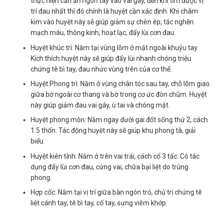
thực hiện cần ấn ngón tay vào vai gáy, đến khi tìm được vị
trí đau nhất thì đó chính là huyệt cần xác định. Khi châm
kim vào huyệt này sẽ giúp giảm sự chèn ép, tắc nghẽn
mạch máu, thông kinh, hoạt lạc, đẩy lùi cơn đau.
Huyệt khúc trì: Nằm tại vùng lõm ở mặt ngoài khuỷu tay.
Kích thích huyệt này sẽ giúp đẩy lùi nhanh chóng triệu
chứng tê bì tay, đau nhức vùng trên của cơ thể.
Huyệt Phong trì: Nằm ở vùng chân tóc sau tay, chỗ lõm giao
giữa bờ ngoài cơ thang và bờ trong cơ ức đòn chũm. Huyệt
này giúp giảm đau vai gáy, ù tai và chóng mặt.
Huyệt phong môn: Nằm ngay dưới gai đốt sống thứ 2, cách
1.5 thốn. Tác động huyệt này sẽ giúp khu phong tà, giải
biểu.
Huyệt kiên tỉnh: Nằm ở trên vai trái, cách cổ 3 tấc. Có tác
dụng đẩy lùi cơn đau, cứng vai, chữa bại liệt do trúng
phong.
Hợp cốc: Nằm tại vị trí giữa bàn ngón trỏ, chủ trị chứng tê
liệt cánh tay, tê bì tay, cổ tay, sưng viêm khớp.