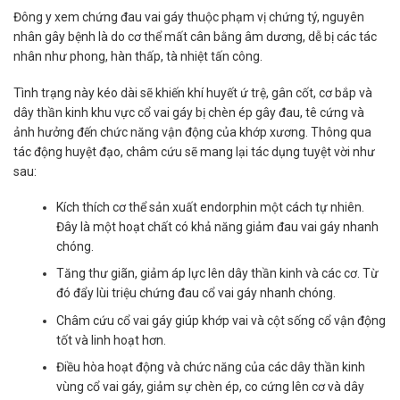
Đông y xem chứng đau vai gáy thuộc phạm vị chứng tý, nguyên
nhân gây bệnh là do cơ thể mất cân bằng âm dương, dễ bị các tác
nhân như phong, hàn thấp, tà nhiệt tấn công.
Tình trạng này kéo dài sẽ khiến khí huyết ứ trệ, gân cốt, cơ bắp và
dây thần kinh khu vực cổ vai gáy bị chèn ép gây đau, tê cứng và
ảnh hưởng đến chức năng vận động của khớp xương. Thông qua
tác động huyệt đạo, châm cứu sẽ mang lại tác dụng tuyệt vời như
sau:
Kích thích cơ thể sản xuất endorphin một cách tự nhiên.
Đây là một hoạt chất có khả năng giảm đau vai gáy nhanh
chóng.
Tăng thư giãn, giảm áp lực lên dây thần kinh và các cơ. Từ
đó đẩy lùi triệu chứng đau cổ vai gáy nhanh chóng.
Châm cứu cổ vai gáy giúp khớp vai và cột sống cổ vận động
tốt và linh hoạt hơn.
Điều hòa hoạt động và chức năng của các dây thần kinh
vùng cổ vai gáy, giảm sự chèn ép, co cứng lên cơ và dây