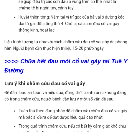
sẽ giúp điều trị các cơn đau ở vùng trên cơ thể, nhất là
chứng tê bị ngón tay, cánh tay.
Huyệt thiên tông: Nằm tại vị trí gốc của bả vai ở đường kéo
dài từ gai đốt sống thứ 4. Chủ trị các cơn đau cổ vai gáy
thông kinh, hoạt lạc.
Liệu trình tương tự như với cách châm cứu đau cổ vai gáy do phong
hàn. Người bệnh cần thực hiện trị liệu 15-20 phút/ngày.
>>>> Chữa hết đau mỏi cổ vai gáy tại Tuệ Y
Đường
Lưu ý khi châm cứu đau cổ vai gáy
Để đảm bảo an toàn và hiệu quả, đồng thời tránh rủi ro không đáng
có trong châm cứu, người bệnh cần lưu ý một số vấn đề sau:
Tuân thủ theo đúng phác đồ châm cứu chữa đau cổ vai gáy
mà bác sĩ đề ra để đạt được hiệu quả cao nhất.
Trong quá trình châm cứu, nếu có bất kỳ cảm giác khó chịu