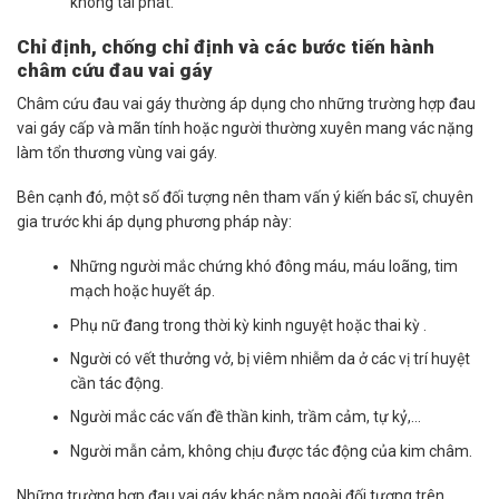
không tái phát.
Chỉ định, chống chỉ định và các bước tiến hành
châm cứu đau vai gáy
Châm cứu đau vai gáy thường áp dụng cho những trường hợp đau
vai gáy cấp và mãn tính hoặc người thường xuyên mang vác nặng
làm tổn thương vùng vai gáy.
Bên cạnh đó, một số đối tượng nên tham vấn ý kiến bác sĩ, chuyên
gia trước khi áp dụng phương pháp này:
Những người mắc chứng khó đông máu, máu loãng, tim
mạch hoặc huyết áp.
Phụ nữ đang trong thời kỳ kinh nguyệt hoặc thai kỳ .
Người có vết thưởng vở, bị viêm nhiễm da ở các vị trí huyệt
cần tác động.
Người mắc các vấn đề thần kinh, trầm cảm, tự kỷ,…
Người mẫn cảm, không chịu được tác động của kim châm.
Những trường hợp đau vai gáy khác nằm ngoài đối tượng trên