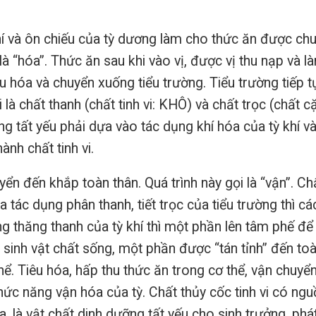
hí và ôn chiếu của tỳ dương làm cho thức ăn được ch
i là “hóa”. Thức ăn sau khi vào vị, được vị thu nạp và l
u hóa và chuyển xuống tiểu trường. Tiểu trường tiếp t
i là chất thanh (chất tinh vi: KHÔ) và chất trọc (chất c
ng tất yếu phải dựa vào tác dụng khí hóa của tỳ khí v
ành chất tinh vi.
yển đến khắp toàn thân. Quá trình này gọi là “vận”. Ch
a tác dụng phân thanh, tiết trọc của tiểu trường thì cá
ng thăng thanh của tỳ khí thì một phần lên tâm phế để
 sinh vật chất sống, một phần được “tán tỉnh” đến to
ể. Tiêu hóa, hấp thu thức ăn trong cơ thể, vận chuyể
hức năng vận hóa của tỳ. Chất thủy cốc tinh vi có ng
a, là vật chất dinh dưỡng tất yếu cho sinh trưởng, phá