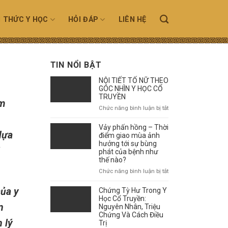
N THỨC Y HỌC
HỎI ĐÁP
LIÊN HỆ
TIN NỔI BẬT
NỘI TIẾT TỐ NỮ THEO
GÓC NHÌN Y HỌC CỔ
TRUYỀN
âm
ở
Chức năng bình luận bị tắt
NỘI
TIẾT
Vảy phấn hồng – Thời
dựa
TỐ
điểm giao mùa ảnh
NỮ
hưởng tới sự bùng
phát của bệnh như
THEO
thế nào?
GÓC
NHÌN
ở
Chức năng bình luận bị tắt
Y
Vảy
HỌC
phấn
của y
Chứng Tỳ Hư Trong Y
CỔ
hồng
Học Cổ Truyền:
TRUYỀN
n
–
Nguyên Nhân, Triệu
Chứng Và Cách Điều
Thời
 lý
Trị
điểm