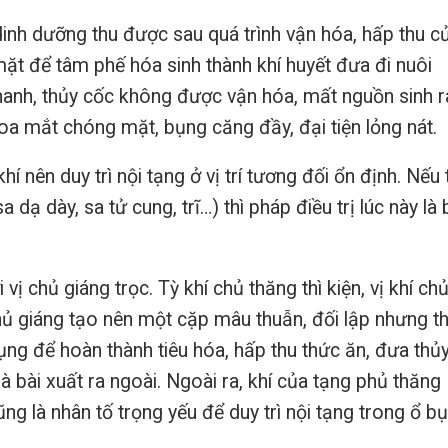
inh dưỡng thu được sau quá trình vận hóa, hấp thu củ
ặt để tâm phế hóa sinh thành khí huyết đưa đi nuôi
hanh, thủy cốc không được vận hóa, mất nguồn sinh r
hoa mắt chóng mặt, bụng căng đầy, đại tiện lỏng nát.
 nên duy trì nội tạng ở vị trí tương đối ổn định. Nếu 
dạ dày, sa tử cung, trĩ…) thì pháp điều trị lúc này là 
vị chủ giáng trọc. Tỳ khí chủ thăng thì kiện, vị khí ch
 chủ giáng tạo nên một cặp mâu thuẫn, đối lập nhưng t
ụng để hoàn thành tiêu hóa, hấp thu thức ăn, đưa thủ
mà bài xuất ra ngoài. Ngoài ra, khí của tạng phủ thăng
ng là nhân tố trọng yếu để duy trì nội tạng trong ổ b