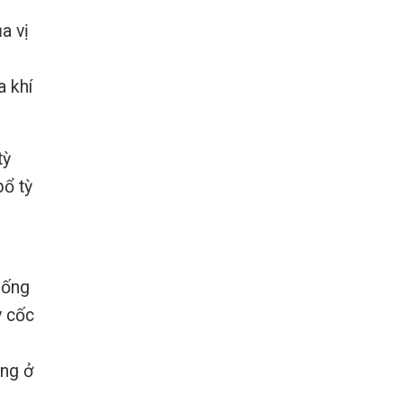
a vị
a khí
tỳ
bổ tỳ
ủ
hống
y cốc
ụng ở