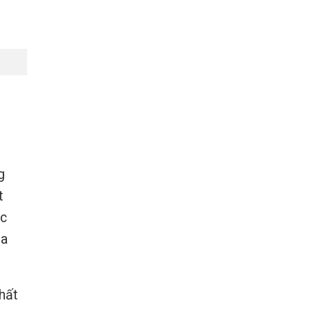
g
t
ác
óa
hất