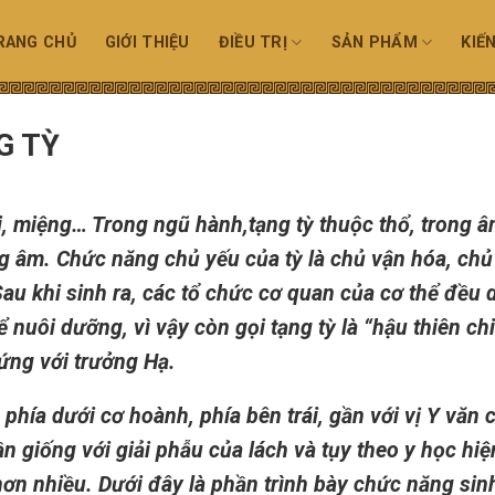
RANG CHỦ
GIỚI THIỆU
ĐIỀU TRỊ
SẢN PHẨM
KIẾ
G TỲ
i, miệng… Trong ngũ hành,tạng tỳ thuộc thổ, trong 
g âm. Chức năng chủ yếu của tỳ là chủ vận hóa, chủ
Sau khi sinh ra, các tổ chức cơ quan của cơ thể đều 
ể nuôi dưỡng, vì vậy còn gọi tạng tỳ là “hậu thiên chi
g ứng với trưởng Hạ.
phía dưới cơ hoành, phía bên trái, gần với vị Y văn 
n giống với giải phẫu của lách và tụy theo y học hiệ
hơn nhiều. Dưới đây là phần trình bày chức năng sinh