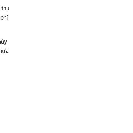
 thu
 chỉ
hủy
chưa