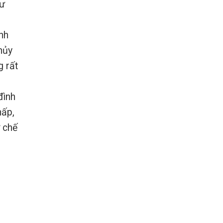
tư
nh
hủy
g rất
đình
hấp,
ơ chế