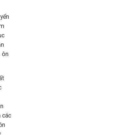
uyển
àm
ục
ặn
à ôn
ất
c
àn
n các
uồn
t