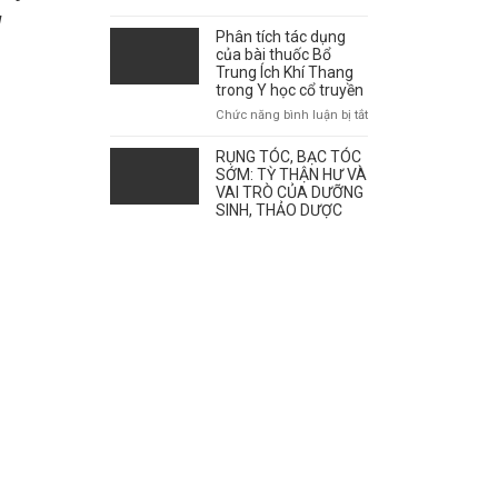
giao
!
mùa
Phân tích tác dụng
ảnh
của bài thuốc Bổ
hưởng
Trung Ích Khí Thang
tới
trong Y học cổ truyền
sự
ở
Chức năng bình luận bị tắt
bùng
Phân
phát
tích
RỤNG TÓC, BẠC TÓC
của
tác
SỚM: TỲ THẬN HƯ VÀ
bệnh
dụng
VAI TRÒ CỦA DƯỠNG
như
SINH, THẢO DƯỢC
của
thế
bài
nào?
thuốc
Bổ
Trung
Ích
Khí
Thang
trong
Y
học
cổ
truyền