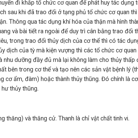
huyển đi khắp tổ chức cơ quan để phát huy tác dụng 
ch sau khi đã trao đổi ở tạng phủ tổ chức cơ quan thì
n. Thông qua tác dụng khí hóa của thận mà hình thà
ng và bài tiết ra ngoài để duy trì cân bằng trao đổi t
iêu, trong trao đổi thủy dịch của cơ thể thì có tác dụn
hủy dịch của tỳ mà kiện vượng thì các tổ chức cơ quan
và nhu dưỡng đầy đủ mà lại không làm cho thủy thấp 
ất bên trong cơ thể và tạo nên các sản vật bệnh lý (t
ong cơ ẩm, đàm) hoặc thành thủy thũng. Đó chính là c
ỳ hư thủy thũng.
 thăng) và thăng cử. Thanh là chỉ vật chất tinh vi.