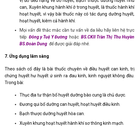
vị đố đều nặng về bổ huyết, Bạch thược dưỡng huyết nhu
can, Xuyên khung hành khí ở trong huyết, là thuốc hành khí
hoạt huyết, vì vậy bài thuốc này có tác dụng dưỡng huyết,
hoạt huyết, kiêm cả hành khí.
Mọi vấn đề thắc mắc cần tư vấn về da liễu hãy liên hệ trực
tiếp
Đông y Tuệ Y Đường
hoặc
BS.CKII Trần Thị Thu Huyền
BS.Đoàn Dung
để được giải đáp nhé.
7. Ứng dụng lâm sàng
Theo sách cổ đây là bài thuốc chuyên về điều huyết can kinh, trị
chứng huyết hư huyết ứ sinh ra đau kinh, kinh nguyệt không đều.
Trong bài:
Thục địa tư thận bổ huyết dưỡng bào cung là chủ dược.
Đương qui bổ dưỡng can huyết, hoạt huyết điều kinh.
Bạch thược dưỡng huyết hòa can.
Xuyên khung hoạt huyết hành khí sơ thông kinh mạch.