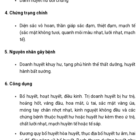
Danh huyết hư đới chứng
4. Chứng trạng chính
Diện sắc vô hoan, thần giáp sắc đạm, thiệt đạm, mạch tế
(sắc mặt không tươi, quanh môi màu nhạt, lưỡi nhạt, mạch
tế).
5. Nguyên nhân gây bệnh
Doanh huyết khuy hư, tạng phủ hình thể thất dưỡng, huyết
hành bất sướng.
6. Công dụng
Bổ huyết, hoạt huyết, điều kinh. Trị doanh huyết bị hư trệ,
hoảng hốt, váng đầu, hoa mắt, ù tai, sắc mặt vàng úa,
móng tay chân nhợt nhạt, kinh nguyệt không đều và các
chứng bệnh thuộc huyết hư hoặc huyết hư kèm theo ứ trệ,
chất lưỡi nhạt, mạch huyền tế hoặc tế sáp.
Đương quy bổ huyết hòa huyết, thục địa bổ huyết tư âm, hai