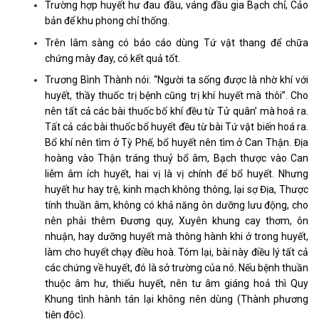
Trường hợp huyết hư đau đầu, váng đầu gia Bạch chỉ, Cảo
bản để khu phong chỉ thống.
Trên lâm sàng có báo cáo dùng Tứ vật thang để chữa
chứng mày đay, có kết quả tốt.
Trương Bình Thành nói: “Người ta sống được là nhờ khí với
huyết, thầy thuốc trị bệnh cũng trị khí huyết mà thôi”. Cho
nên tất cả các bài thuốc bố khí đều từ Tử quân’ mà hoá ra.
Tất cả các bài thuốc bổ huyết đều từ bài Tứ vật biến hoá ra.
Bổ khí nên tìm ở Tỳ Phế, bổ huyết nên tìm ở Can Thận. Địa
hoàng vào Thận tráng thuỷ bổ âm, Bạch thược vào Can
liễm âm ích huyết, hai vị là vị chính để bổ huyết. Nhưng
huyết hư hay trệ, kinh mạch không thông, lại sợ Địa, Thược
tính thuần âm, không có khả năng ôn dưỡng lưu động, cho
nên phải thêm Đương quy, Xuyên khung cay thơm, ôn
nhuận, hay dưỡng huyết mà thông hành khi ở trong huyết,
làm cho huyết chạy điều hoà. Tóm lại, bài này điều lý tất cả
các chứng về huyết, đó là sở trường của nó. Nếu bệnh thuần
thuộc âm hư, thiếu huyết, nên tư âm giáng hoả thì Quy
Khung tình hành tán lại không nên dùng (Thành phương
tiện độc).