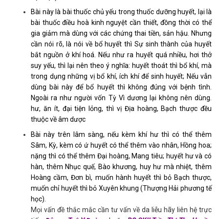
Bài này là bài thuốc chủ yếu trong thuốc dưỡng huyết, lại là
bài thuốc điều hoà kinh nguyệt cần thiết, đồng thời có thể
gia giảm mà dùng với các chứng thai tiền, sản hậu. Nhưng
cần nói rõ, là nói về bổ huyết thì Sự sinh thành của huyết
bắt nguồn ở khí hoá. Nếu như ra huyết quá nhiều, hơi thở
suy yếu, thì lại nên theo ý nghĩa: huyết thoát thì bổ khí, mà
trong dụng những vị bổ khí, ích khí để sinh huyết; Nếu vẫn
dùng bài này để bổ huyết thì không đúng với bệnh tình.
Ngoài ra như người vốn Tỳ Vì dương lại không nên dùng.
hư, ăn ít, đại tiện lỏng, thì vị Địa hoàng, Bạch thược đều
thuộc về âm dược
Bài này trên lâm sàng, nếu kèm khí hư thì có thể thêm
Sâm, Kỳ, kèm có ứ huyết có thể thêm vào nhân, Hồng hoa;
nặng thì có thể thêm Đại hoàng, Mang tiêu; huyết hư và có
hàn, thêm Nhục quế, Bào khương, huy hư mà nhiệt, thêm
Hoàng cầm, Đơn bì, muốn hành huyết thì bỏ Bạch thược,
muốn chỉ huyết thì bỏ Xuyên khung (Thượng Hải phương tế
học).
Mọi vấn đề thắc mắc cần tư vấn về da liễu hãy liên hệ trực