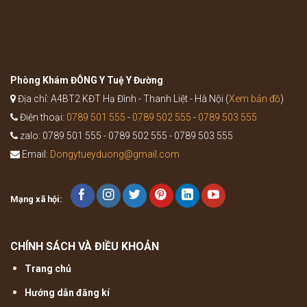
Khí
Thang
trong
Y
học
cổ
truyền
Phòng Khám ĐÔNG Y Tuệ Y Đường
Địa chỉ: A4BT2 KĐT Hạ Đình - Thanh Liệt - Hà Nội (
Xem bản đồ
)
Điện thoại:
0789 501 555
-
0789 502 555
-
0789 503 555
zalo: 0789 501 555 - 0789 502 555 - 0789 503 555
Email:
Dongytueyduong@gmail.com
Mạng xã hội:
CHÍNH SÁCH VÀ ĐIỀU KHOẢN
Trang chủ
Hướng dẫn đăng kí