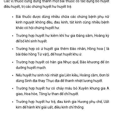
Các vị thuốc cùng dùng thành một bài thuốc có tác dụng bổ huyết
điều huyết, trị các chứng huyết hư huyết trệ.
Bài thuốc được dùng nhiều chữa các chứng bệnh phụ nữ
kinh nguyệt không đều, đau kinh, tắt kinh cùng nhiều bệnh
khác có hội chứng huyết hư.
Trường hợp huyết hư kiêm khí hư gia Đảng sâm, Hoàng kỳ
để bổ khí sinh huyết.
Trường hợp có ứ huyết gia thêm Đào nhân, Hồng hoa ( là
bài Đào hồng Tứ vật), để hoạt huyết khu ứ.
Trường hợp huyết có hàn gia Nhục quế, Bào khương để ôn
dưỡng huyết mạch.
Nếu huyết hư sinh nội nhiệt gia Liên kiều, Hoàng cầm, Đơn bì
dùng Sinh địa thay Thục địa để thanh nhiệt lương huyết.
Trường hợp huyết hư có chảy máu bỏ Xuyên khung gia A
giao, Hoa hòe, Tông lư than để chỉ huyết.
Trường hợp huyết hư trệ, đau kinh gia Hương phụ chế, Uất
kim để hành khí giải uất, điều kinh chỉ thống.