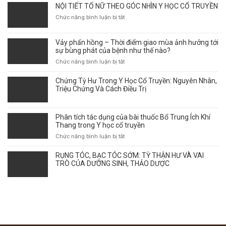
NỘI TIẾT TỐ NỮ THEO GÓC NHÌN Y HỌC CỔ TRUYỀN
ở
Chức năng bình luận bị tắt
NỘI
TIẾT
Vảy phấn hồng – Thời điểm giao mùa ảnh hưởng tới
TỐ
sự bùng phát của bệnh như thế nào?
NỮ
THEO
ở
Chức năng bình luận bị tắt
GÓC
Vảy
NHÌN
phấn
Chứng Tỳ Hư Trong Y Học Cổ Truyền: Nguyên Nhân,
Y
hồng
Triệu Chứng Và Cách Điều Trị
HỌC
–
CỔ
Thời
TRUYỀN
điểm
Phân tích tác dụng của bài thuốc Bổ Trung Ích Khí
giao
Thang trong Y học cổ truyền
mùa
ở
Chức năng bình luận bị tắt
ảnh
Phân
hưởng
tích
RỤNG TÓC, BẠC TÓC SỚM: TỲ THẬN HƯ VÀ VAI
tới
tác
TRÒ CỦA DƯỠNG SINH, THẢO DƯỢC
sự
dụng
bùng
của
phát
bài
của
thuốc
bệnh
Bổ
như
Trung
thế
Ích
nào?