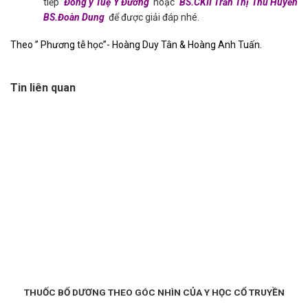
tiếp
Đông y Tuệ Y Đường
hoặc
BS.CKII Trần Thị Thu Huyền
BS.Đoàn Dung
để được giải đáp nhé.
Theo ” Phương tễ học”- Hoàng Duy Tân & Hoàng Anh Tuấn.
Tin liên quan
THUỐC BỔ DƯƠNG THEO GÓC NHÌN CỦA Y HỌC CỔ TRUYỀN