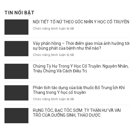
TIN NỔI BẬT
NỘI TIẾT TỐ NỮ THEO GÓC NHÌN Y HỌC CỔ TRUYỀN
ở
Chức năng bình luận bị tắt
NỘI
TIẾT
Vảy phấn hồng – Thời điểm giao mùa ảnh hưởng tới
TỐ
sự bùng phát của bệnh như thế nào?
NỮ
THEO
ở
Chức năng bình luận bị tắt
GÓC
Vảy
NHÌN
phấn
Chứng Tỳ Hư Trong Y Học Cổ Truyền: Nguyên Nhân,
Y
hồng
Triệu Chứng Và Cách Điều Trị
HỌC
–
CỔ
Thời
TRUYỀN
điểm
Phân tích tác dụng của bài thuốc Bổ Trung Ích Khí
giao
Thang trong Y học cổ truyền
mùa
ở
Chức năng bình luận bị tắt
ảnh
Phân
hưởng
tích
RỤNG TÓC, BẠC TÓC SỚM: TỲ THẬN HƯ VÀ VAI
tới
tác
TRÒ CỦA DƯỠNG SINH, THẢO DƯỢC
sự
dụng
bùng
của
phát
bài
của