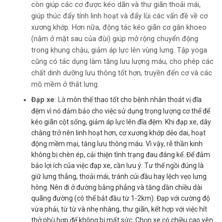
còn giúp các cơ được kéo dãn và thư giãn thoải mái,
giúp thúc đẩy tính linh hoạt và đẩy lùi các vấn đề về cơ
xương khớp. Hơn nữa, động tác kéo giãn cơ gân khoeo
(nằm ở mặt sau của đùi) giúp mở rộng chuyển động
trong khung chậu, giảm áp lực lên vùng lưng. Tập yoga
cũng có tác dụng làm tăng lưu lượng máu, cho phép các
chất dinh dưỡng lưu thông tốt hơn, truyền đến cơ và các
mô mềm ở thắt lưng.
Đạp xe
: Là
môn thể thao tốt cho bệnh nhân thoát vị đĩa
đệm vì nó đảm bảo cho việc sử dụng trọng lượng cơ thể để
kéo giãn cột sống, giảm áp lực lên đĩa đệm. Khi đạp xe, dây
chằng trở nên linh hoạt hơn, cơ xương khớp dẻo dai, hoạt
động mềm mại, tăng lưu thông máu. Vì vậy, rễ thần kinh
không bị chèn ép, cải thiện tình trạng đau đáng kể. Để đảm
bảo lợi ích của việc đạp xe, cần lưu ý: Tư thế ngồi đúng là
giữ lưng thẳng, thoải mái, tránh cúi đầu hay lệch vẹo lưng
hông. Nên đi ở đường bằng phẳng và tăng dần chiều dài
quãng đường (có thể bắt đầu từ 1-2km). Đạp với cường độ
vừa phải, từ từ và nhẹ nhàng, thư giãn, kết hợp với việc hít
thở phù hợp để không bị mất sức. Chọn xe có chiều cao yên