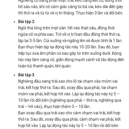
Nghiêng cổ sang phải hoặc trái, kéo căng kết cỡ, đồng thời
hít sâu vào, khi có cảm giác căng từ bả vai, kéo dài đến gáy
thì thở ra và từ từ về vị trí thẳng. Thực hiện 3 lần và đổi bên.
Bài tập 2
:
Ngồi thả lỏng trên mặt sàn. Hít vào thật sâu, đồng thời
ngửa cổ ra phía sau. Trở về vị trí ban đầu đồng thời thở ra,
lặp lại 3-5 lần. Cúi xuống và ngẩng lên sẽ được tính là 1 lần.
Bạn thực hiện lặp lại động tác này 10-20 lần. Sau đó, bạn
tiếp tục xoa ấm phần cơ sau gáy từ trên xuống dưới. Động
tác này làm căng cổ, giãn động mạch cảnh và tác động đến
toàn bộ thanh quản, khí quản.
Bài tập 3
:
Nghiêng đầu sang trái sao cho lỗ tai chạm vào mỏm vai
trái, kết hợp thở ra. Sau đó, xoay đầu qua phải, tai chạm
mỏm vai phải, kết hợp hít vào. Lặp lại động tác này từ 5 –
10 lần rồi đổi bên (nghiêng qua phải – thở ra, nghiêng qua
trái – hít vào), thực hiện thêm 5 – 10 lần.
Bạn xoay đầu qua trái sao cho cằm chạm vai trái, kết hợp
thở ra. Sau đó, xoay đầu qua phải, cằm chạm vai phải, kết
hợp hít vào. Lặp lại động tác này từ 5 – 10 lần rồi đổi bên