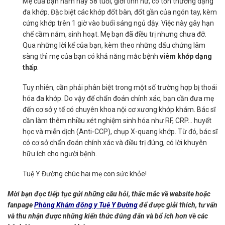
Mẹ của bạn năm nay 58 tuổi, giới tính nữ, có tổn thương dạng
đa khớp. Đặc biệt các khớp đốt bàn, đốt gần của ngón tay, kèm
cứng khớp trên 1 giờ vào buổi sáng ngủ dậy. Việc này gây hạn
chế cầm nắm, sinh hoạt. Mẹ bạn đã điều trị nhưng chưa đỡ.
Qua những lời kể của bạn, kèm theo những dấu chứng lâm
sàng thì mẹ của bạn có khả năng mắc bệnh
viêm khớp dạng
thấp
.
Tuy nhiên, cần phải phân biệt trong một số trường hợp bị thoái
hóa đa khớp. Do vậy để chẩn đoán chính xác, bạn cần đưa mẹ
đến cơ sở y tế có chuyên khoa nội cơ xương khớp khám. Bác sĩ
cần làm thêm nhiều xét nghiệm sinh hóa như RF, CRP… huyết
học và miễn dịch (Anti-CCP), chụp X-quang khớp. Từ đó, bác sĩ
có cơ sở chẩn đoán chính xác và điều trị đúng, có lời khuyên
hữu ích cho người bệnh.
Tuệ Y Đường chúc hai mẹ con sức khỏe!
Mời bạn đọc tiếp tục gửi những câu hỏi, thắc mắc về website hoặc
fanpage
Phòng Khám đông y Tuệ Y Đường
để được giải thích, tư vấn
và thu nhận được những kiến thức đúng đắn và bổ ích hơn về các