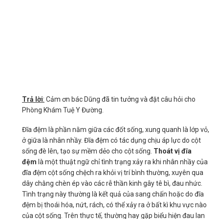
Trả lời
:
Cảm ơn bác Dũng đã tin tưởng và đặt câu hỏi cho
Phòng Khám Tuệ Y Đường.
Đĩa đệm là phần nằm giữa các đốt sống, xung quanh là lớp vỏ,
ở giữa là nhân nhầy. Đĩa đệm có tác dụng chịu áp lực do cột
sống đè lên, tạo sự mềm dẻo cho cột sống.
Thoát vị đĩa
đệm
là một thuật ngữ chỉ tình trạng xảy ra khi nhân nhầy của
đĩa đệm cột sống chệch ra khỏi vị trí bình thường, xuyên qua
dây chằng chèn ép vào các rễ thần kinh gây tê bì, đau nhức.
Tình trạng này thường là kết quả của sang chấn hoặc do đĩa
đệm bị thoái hóa, nứt, rách, có thể xảy ra ở bất kì khu vực nào
của cột sống. Trên thực tế, thường hay gặp biểu hiện đau lan