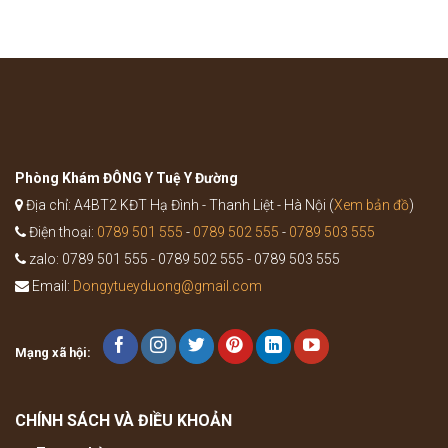
thuốc
bệnh
Bổ
như
Trung
thế
Ích
nào?
Khí
Thang
trong
Y
học
cổ
truyền
Phòng Khám ĐÔNG Y Tuệ Y Đường
Địa chỉ: A4BT2 KĐT Hạ Đình - Thanh Liệt - Hà Nội (
Xem bản đồ
)
Điện thoại:
0789 501 555
-
0789 502 555
-
0789 503 555
zalo: 0789 501 555 - 0789 502 555 - 0789 503 555
Email:
Dongytueyduong@gmail.com
Mạng xã hội:
CHÍNH SÁCH VÀ ĐIỀU KHOẢN