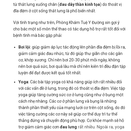
từ thắt lưng xuống chân (
đau dây thần kinh tọa
) do thoát vị
đĩa đệm ở cột sống thắt lưng là phổ biến nhất.
Với tình trạng như trên, Phòng Khám Tuệ Y Đường xin gợi ý
cho bác một số môn thể thao có tác dụng hỗ trợ rất tốt đối với
bệnh tình mà bác gặp phải:
Bơi lội
: giúp giảm áp lực tác động lên phần đĩa đệm bị lồi ra,
giảm cảm giác đau nhức, từ đó giúp thư giãn cho các gân
cơ, khớp xương. Chỉ nên bơi 20-30 phút mỗi ngày, không
nên bơi quá sức, bơi quá lâu mà chỉ nên kiên trì đều đặn tập
luyện để đạt được kết quả tốt nhất.
Yoga
: Các bài tập yoga có khả năng giúp ích rất nhiều đối
với các vấn đề ở lưng, trong đó có thoát vị đĩa đệm. Việc tập
yoga giúp tăng cường sức cơ ở lưng cũng như ở bụng một
cách nhẹ nhàng. Các cơ ở phần lưng và bụng là những
thành phần thiết yếu của mạng lưới cơ trên cột sống, do đó
việc tăng cường các cơ này sẽ giúp cơ thể duy trì tư thế
thẳng đứng và chuyển động phù hợp. Cơ khỏe mạnh sẽ hỗ
trợ giảm cảm giác cơn
đau lưng
rất nhiều. Ngoài ra, yoga