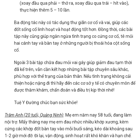
(xoay đầu qua phải – thở ra, xoay đầu qua trái – hít vào),
thực hiện thêm 5 – 10 lần.
Ba động tác này có tác dụng thư giãn cơ cổ và vai, giúp các
đốt sống cổ linh hoạt và hoạt động tốt hơn. Đồng thời, các bài
tập này cũng giúp ngăn ngừa tình trạng co cứng cơ cổ, tê mỏi
hai cánh tay và bàn tay ở những người bị thoái hóa cột sống
cổ.
Ngoài 3 bài tập chữa đau mỏi vai gáy giúp giảm đau tạm thời
đã kể trên, vẫn cần kết hợp những bài tập chuyên sâu khác,
phù hợp với thể trạng của bản thân. Nếu tình trạng không cải
thiện hoặc nặng đi thì hãy đến các cơ sở y tế có chuyên môn để
được thăm khám, chẩn đoán và điều trị kịp thời nhé!
Tuệ Y Đường chúc bạn sức khỏe!
Trâm Anh (20 tuổi, Quảng Ninh)
: Mẹ em năm nay 58 tuổi, đang làm
nội trợ. Mấy tháng nay mẹ em đau nhức nhiều khớp xương, kèm
cứng các khớp đốt bàn tay vào mỗi buổi sáng, kéo dài khoảng sau
1-2 giờ mới đỡ. Đi lại, vận động, sinh hoạt rất khó khăn và hạn chế.