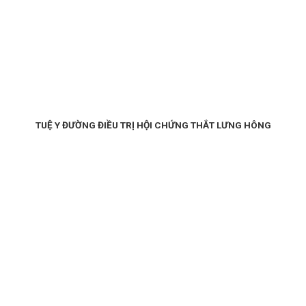
TUỆ Y ĐƯỜNG ĐIỀU TRỊ HỘI CHỨNG THẮT LƯNG HÔNG