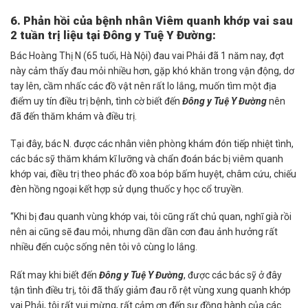
6. Phản hồi của bệnh nhân Viêm quanh khớp vai sau
2 tuần trị liệu tại Đông y Tuệ Y Đường:
Bác Hoàng Thị N (65 tuổi, Hà Nội) đau vai Phải đã 1 năm nay, đợt
này cảm thấy đau mỏi nhiều hơn, gặp khó khăn trong vận động, dơ
tay lên, cầm nhấc các đồ vật nên rất lo lắng, muốn tìm một địa
điểm uy tín điều trị bệnh, tình cờ biết đến
Đông y Tuệ Y Đường
nên
đã đến thăm khám và điều trị.
Tại đây, bác N. được các nhân viên phòng khám đón tiếp nhiệt tình,
các bác sỹ thăm khám kĩ lưỡng và chẩn đoán bác bị viêm quanh
khớp vai, điều trị theo phác đồ xoa bóp bấm huyệt, châm cứu, chiếu
đèn hồng ngoại kết hợp sử dụng thuốc y học cổ truyền.
“Khi bị đau quanh vùng khớp vai, tôi cũng rất chủ quan, nghĩ già rồi
nên ai cũng sẽ đau mỏi, nhưng dần dần cơn đau ảnh hưởng rất
nhiều đến cuộc sống nên tôi vô cùng lo lắng.
Rất may khi biết đến
Đông y Tuệ Y Đường
, được các bác sỹ ở đây
tận tình điều trị, tôi đã thấy giảm đau rõ rệt vùng xung quanh khớp
vai Phải, tôi rất vui mừng, rất cảm ơn đến sự đồng hành của các