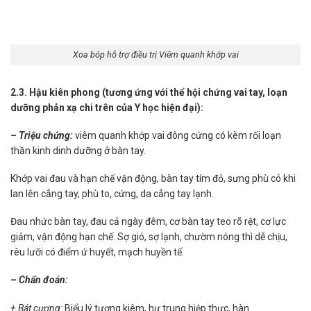
Xoa bóp hỗ trợ điều trị Viêm quanh khớp vai
2.3. Hậu kiên phong (tương ứng với thể hội chứng vai tay, loạn
dưỡng phản xạ chi trên của Y học hiện đại):
– Triệu chứng:
viêm quanh khớp vai đông cứng có kèm rối loạn
thần kinh dinh dưỡng ở bàn tay.
Khớp vai đau và hạn chế vận động, bàn tay tím đỏ, sưng phù có khi
lan lên cẳng tay, phù to, cứng, da cẳng tay lạnh.
Đau nhức bàn tay, đau cả ngày đêm, cơ bàn tay teo rõ rệt, cơ lực
giảm, vận động hạn chế. Sợ gió, sợ lạnh, chườm nóng thì dễ chịu,
rêu lưỡi có điểm ứ huyết, mạch huyền tế.
– Chẩn đoán:
+ Bát cương:
Biểu lý tương kiêm, hư trung hiệp thực, hàn