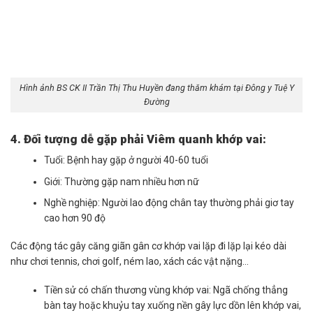
Hình ảnh BS CK II Trần Thị Thu Huyền đang thăm khám tại Đông y Tuệ Y
Đường
4. Đối tượng dễ gặp phải Viêm quanh khớp vai:
Tuổi: Bệnh hay gặp ở người 40-60 tuổi
Giới: Thường gặp nam nhiều hơn nữ
Nghề nghiệp: Người lao động chân tay thường phải giơ tay
cao hơn 90 độ
Các động tác gây căng giãn gân cơ khớp vai lặp đi lặp lại kéo dài
như chơi tennis, chơi golf, ném lao, xách các vật nặng…
Tiền sử có chấn thương vùng khớp vai: Ngã chống thẳng
bàn tay hoặc khuỷu tay xuống nền gây lực dồn lên khớp vai,