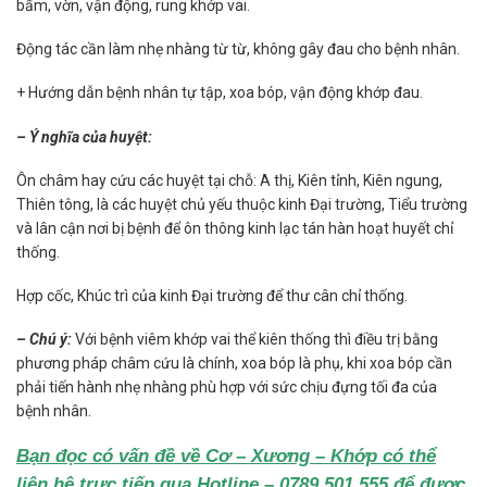
bấm, vờn, vận động, rung khớp vai.
Động tác cần làm nhẹ nhàng từ từ, không gây đau cho bệnh nhân.
+ Hướng dẫn bệnh nhân tự tập, xoa bóp, vận động khớp đau.
– Ý nghĩa của huyệt:
Ôn châm hay cứu các huyệt tại chỗ: A thị, Kiên tỉnh, Kiên ngung,
Thiên tông, là các huyệt chủ yếu thuộc kinh Đại trường, Tiểu trường
và lân cận nơi bị bệnh để ôn thông kinh lạc tán hàn hoạt huyết chỉ
thống.
Hợp cốc, Khúc trì của kinh Đại trường để thư cân chỉ thống.
– Chú ý:
Với bệnh viêm khớp vai thể kiên thống thì điều trị bằng
phương pháp châm cứu là chính, xoa bóp là phụ, khi xoa bóp cần
phải tiến hành nhẹ nhàng phù hợp với sức chịu đựng tối đa của
bệnh nhân.
Bạn đọc có vấn đề về Cơ – Xương – Khớp có thể
liên hệ trực tiếp qua Hotline – 0789.501.555 để được