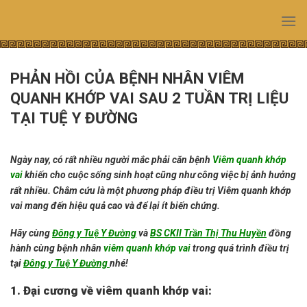
Skip
to
content
PHẢN HỒI CỦA BỆNH NHÂN VIÊM
QUANH KHỚP VAI SAU 2 TUẦN TRỊ LIỆU
TẠI TUỆ Y ĐƯỜNG
Ngày nay, có rất nhiều người mắc phải căn bệnh
Viêm quanh khớp
vai
khiến cho cuộc sống sinh hoạt cũng như công
việc
bị ảnh hưởng
rất nhiều.
Châm cứu là một phương pháp điều trị Viêm quanh khớp
vai mang đến hiệu quả cao và để lại ít biến chứng.
Hãy cùng
Đông y Tuệ Y Đường
và
BS CKII Trần Thị Thu Huyền
đồng
hành cùng bệnh nhân
viêm quanh khớp vai
trong quá trình điều trị
tại
Đông y Tuệ Y Đường
nhé!
1. Đại cương về viêm quanh khớp vai: