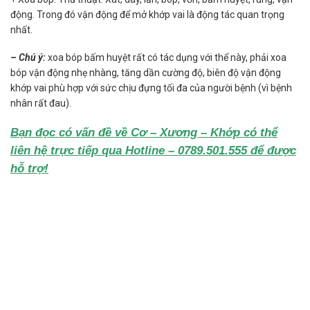
động. Trong đó vận động để mở khớp vai là động tác quan trọng
nhất.
– Chú ý:
xoa bóp bấm huyệt rất có tác dụng với thể này, phải xoa
bóp vận động nhẹ nhàng, tăng dần cường độ, biên độ vận động
khớp vai phù hợp với sức chịu đựng tối đa của người bệnh (vì bệnh
nhân rất đau).
Bạn đọc có vấn đề về Cơ – Xương – Khớp có thể
liên hệ trực tiếp qua Hotline – 0789.501.555 để được
hỗ trợ!