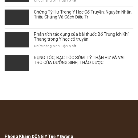
ở
Chức năng bình luận bị tắt
GÓC
Vảy
NHÌN
phấn
Chứng Tỳ Hư Trong Y Học Cổ Truyền: Nguyên Nhân,
Y
hồng
Triệu Chứng Và Cách Điều Trị
HỌC
–
CỔ
Thời
TRUYỀN
điểm
Phân tích tác dụng của bài thuốc Bổ Trung Ích Khí
giao
Thang trong Y học cổ truyền
mùa
ở
Chức năng bình luận bị tắt
ảnh
Phân
hưởng
tích
RỤNG TÓC, BẠC TÓC SỚM: TỲ THẬN HƯ VÀ VAI
tới
tác
TRÒ CỦA DƯỠNG SINH, THẢO DƯỢC
sự
dụng
bùng
của
phát
bài
của
thuốc
bệnh
Bổ
như
Trung
thế
Ích
nào?
Khí
Thang
trong
Y
học
cổ
truyền
Phòng Khám ĐÔNG Y Tuệ Y Đường