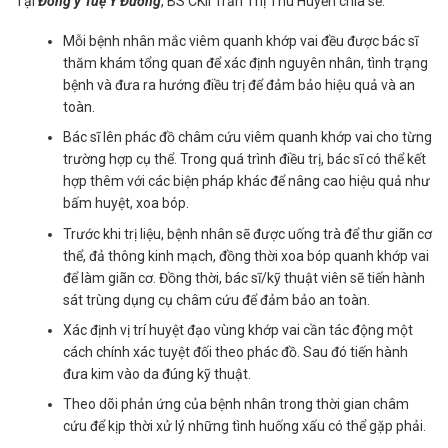
Tại
Đông y Tuệ Y Đường
, BS CKII Trần Thị Thu Huyền chia sẻ:
Mỗi bệnh nhân mắc viêm quanh khớp vai đều được bác sĩ
thăm khám tổng quan để xác định nguyên nhân, tình trạng
bệnh và đưa ra hướng điều trị để đảm bảo hiệu quả và an
toàn.
Bác sĩ lên phác đồ châm cứu viêm quanh khớp vai cho từng
trường hợp cụ thể. Trong quá trình điều trị, bác sĩ có thể kết
hợp thêm với các biện pháp khác để nâng cao hiệu quả như
bấm huyệt, xoa bóp.
Trước khi trị liệu, bệnh nhân sẽ được uống trà để thư giãn cơ
thể, đả thông kinh mạch, đồng thời xoa bóp quanh khớp vai
để làm giãn cơ. Đồng thời, bác sĩ/kỹ thuật viên sẽ tiến hành
sát trùng dụng cụ châm cứu để đảm bảo an toàn.
Xác định vị trí huyệt đạo vùng khớp vai cần tác động một
cách chính xác tuyệt đối theo phác đồ. Sau đó tiến hành
đưa kim vào da đúng kỹ thuật.
Theo dõi phản ứng của bệnh nhân trong thời gian châm
cứu để kịp thời xử lý những tình huống xấu có thể gặp phải.