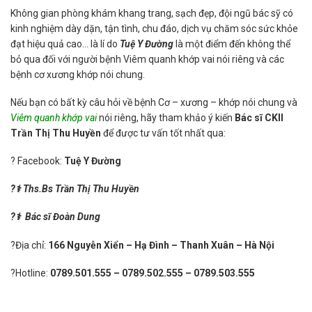
Không gian phòng khám khang trang, sạch đẹp, đội ngũ bác sỹ có
kinh nghiệm dày dặn, tận tình, chu đáo, dịch vụ chăm sóc sức khỏe
đạt hiệu quả cao… là lí do
Tuệ Y Đường
là một điểm đến không thể
bỏ qua đối với người bệnh Viêm quanh khớp vai nói riêng và các
bệnh cơ xương khớp nói chung.
Nếu bạn có bất kỳ câu hỏi về bệnh Cơ – xương – khớp nói chung và
Viêm quanh khớp vai
nói riêng, hãy tham khảo ý kiến
Bác sĩ CKII
Trần Thị Thu Huyền
để được tư vấn tốt nhất qua:
? Facebook:
Tuệ Y Đường
?
⚕
️
Ths.Bs
Trần Thị Thu Huyền
?
⚕
️
Bác sĩ
Đoàn Dung
?Địa chỉ:
166 Nguyễn Xiển – Hạ Đình – Thanh Xuân – Hà Nội
?Hotline:
0789.501.555
–
0789.502.555
–
0789.503.555