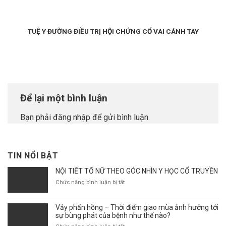
TUỆ Y ĐƯỜNG ĐIỀU TRỊ HỘI CHỨNG CỔ VAI CÁNH TAY
Để lại một bình luận
Bạn phải
đăng nhập
để gửi bình luận.
TIN NỔI BẬT
NỘI TIẾT TỐ NỮ THEO GÓC NHÌN Y HỌC CỔ TRUYỀN
ở
Chức năng bình luận bị tắt
NỘI
TIẾT
Vảy phấn hồng – Thời điểm giao mùa ảnh hưởng tới
TỐ
sự bùng phát của bệnh như thế nào?
NỮ
THEO