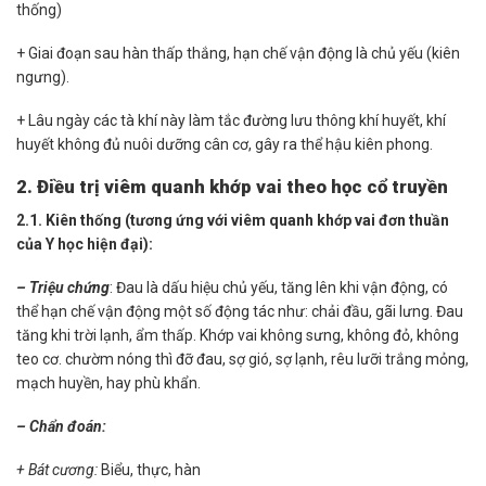
thống)
+ Giai đoạn sau hàn thấp thắng, hạn chế vận động là chủ yếu (kiên
ngưng).
+ Lâu ngày các tà khí này làm tắc đường lưu thông khí huyết, khí
huyết không đủ nuôi dưỡng cân cơ, gây ra thể hậu kiên phong.
2. Điều trị viêm quanh khớp vai theo học cổ truyền
2.1. Kiên thống (tương ứng với viêm quanh khớp vai đơn thuần
của Y học hiện đại):
– Triệu chứng
: Đau là dấu hiệu chủ yếu, tăng lên khi vận động, có
thể hạn chế vận động một số động tác như: chải đầu, gãi lưng. Đau
tăng khi trời lạnh, ẩm thấp. Khớp vai không sưng, không đỏ, không
teo cơ. chườm nóng thì đỡ đau, sợ gió, sợ lạnh, rêu lưỡi trắng mỏng,
mạch huyền, hay phù khẩn.
– Chẩn đoán:
+ Bát cương:
Biểu, thực, hàn