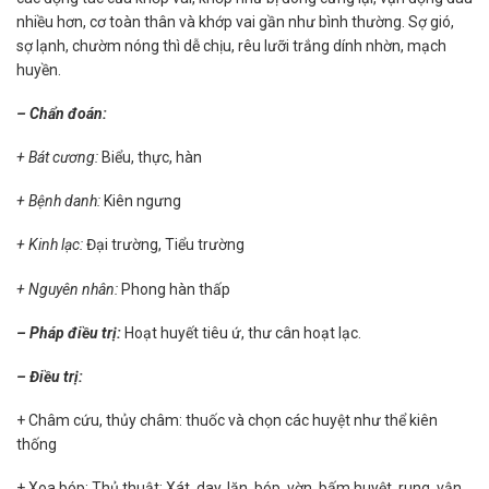
nhiều hơn, cơ toàn thân và khớp vai gần như bình thường. Sợ gió,
sợ lạnh, chườm nóng thì dễ chịu, rêu lưỡi trắng dính nhờn, mạch
huyền.
– Chẩn đoán:
+ Bát cương:
Biểu, thực, hàn
+ Bệnh danh:
Kiên ngưng
+ Kinh lạc:
Đại trường, Tiểu trường
+ Nguyên nhân:
Phong hàn thấp
– Pháp điều trị:
Hoạt huyết tiêu ứ, thư cân hoạt lạc.
– Điều trị:
+ Châm cứu, thủy châm: thuốc và chọn các huyệt như thể kiên
thống
+ Xoa bóp: Thủ thuật: Xát, day, lăn, bóp, vờn, bấm huyệt, rung, vận