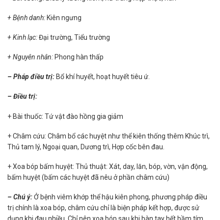
+ Bệnh danh:
Kiên ngưng
+ Kinh lạc:
Đại trường, Tiểu trường
+ Nguyên nhân:
Phong hàn thấp
– Pháp điều trị:
Bổ khí huyết, hoạt huyết tiêu ứ.
– Điều trị:
+ Bài thuốc: Tứ vật đào hồng gia giảm
+ Châm cứu: Châm bổ các huyệt như thể kiên thống thêm Khúc trì,
Thủ tam lý, Ngoại quan, Dương trì, Hợp cốc bên đau.
+ Xoa bóp bấm huyệt: Thủ thuật: Xát, day, lăn, bóp, vờn, vận động,
bấm huyệt (bấm các huyệt đã nêu ở phần châm cứu)
– Chú ý:
Ở bệnh viêm khớp thể hậu kiên phong, phương pháp điều
trị chính là xoa bóp, châm cứu chỉ là biện pháp kết hợp, được sử
dụng khi đau nhiều. Chỉ nên xoa bóp sau khi bàn tay hết bầm tím,