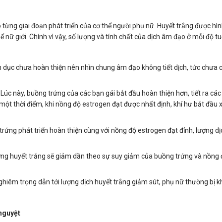
eo từng giai đoạn phát triển của cơ thể người phụ nữ. Huyết trắng được hì
ể nữ giới. Chính vì vậy, số lượng và tính chất của dịch âm đạo ở mỗi độ tu
h dục chưa hoàn thiện nên nhìn chung âm đạo không tiết dịch, tức chưa c
Lúc này, buồng trứng của các bạn gái bắt đầu hoàn thiện hơn, tiết ra các
ến một thời điểm, khi nồng độ estrogen đạt được nhất định, khí hư bắt đầu 
rứng phát triển hoàn thiện cùng với nồng độ estrogen đạt đỉnh, lượng d
ng huyết trắng sẽ giảm dần theo sự suy giảm của buồng trứng và nồng 
ghiêm trọng dẫn tới lượng dịch huyết trắng giảm sút, phụ nữ thường bị 
 nguyệt