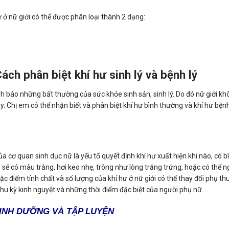
 ở nữ giới có thể được phân loại thành 2 dạng:
ách phân biệt khí hư sinh lý và bệnh lý
nh báo những bất thường của sức khỏe sinh sản, sinh lý. Do đó nữ giới k
. Chị em có thể nhận biết và phân biệt khí hư bình thường và khí hư bệnh
ủa cơ quan sinh dục nữ là yếu tố quyết định khí hư xuất hiện khi nào, có b
 sẽ có màu trắng, hơi keo nhẹ, trông như lòng trắng trứng, hoặc có thể n
c điểm tính chất và số lượng của khí hư ở nữ giới có thể thay đổi phụ th
 chu kỳ kinh nguyệt và những thời điểm đặc biệt của người phụ nữ.
DINH DƯỠNG VÀ TẬP LUYỆN