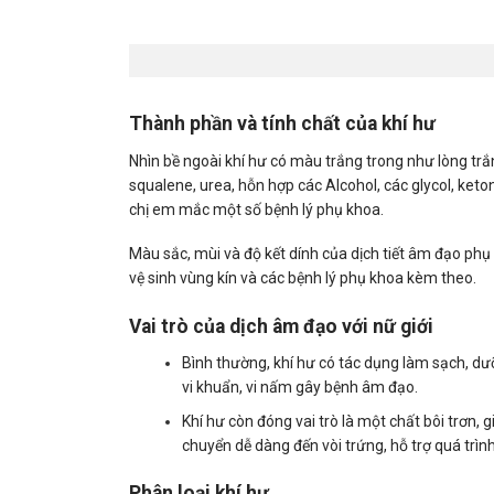
Thành phần và tính chất của khí hư
Nhìn bề ngoài khí hư có màu trắng trong như lòng trắn
squalene, urea, hỗn hợp các Alcohol, các glycol, ket
chị em mắc một số bệnh lý phụ khoa.
Màu sắc, mùi và độ kết dính của dịch tiết âm đạo phụ t
vệ sinh vùng kín và các bệnh lý phụ khoa kèm theo.
Vai trò của dịch âm đạo với nữ giới
Bình thường, khí hư có tác dụng làm sạch, d
vi khuẩn, vi nấm gây bệnh âm đạo.
Khí hư còn đóng vai trò là một chất bôi trơn, 
chuyển dễ dàng đến vòi trứng, hỗ trợ quá trình
Phân loại khí hư