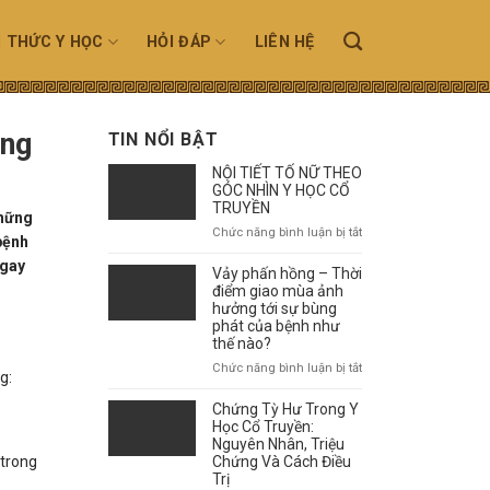
N THỨC Y HỌC
HỎI ĐÁP
LIÊN HỆ
ờng
TIN NỔI BẬT
NỘI TIẾT TỐ NỮ THEO
GÓC NHÌN Y HỌC CỔ
TRUYỀN
những
ở
Chức năng bình luận bị tắt
bệnh
NỘI
ngay
TIẾT
Vảy phấn hồng – Thời
TỐ
điểm giao mùa ảnh
NỮ
hưởng tới sự bùng
phát của bệnh như
THEO
thế nào?
GÓC
NHÌN
ở
Chức năng bình luận bị tắt
g:
Y
Vảy
HỌC
phấn
Chứng Tỳ Hư Trong Y
CỔ
hồng
Học Cổ Truyền:
TRUYỀN
–
Nguyên Nhân, Triệu
 trong
Chứng Và Cách Điều
Thời
Trị
điểm