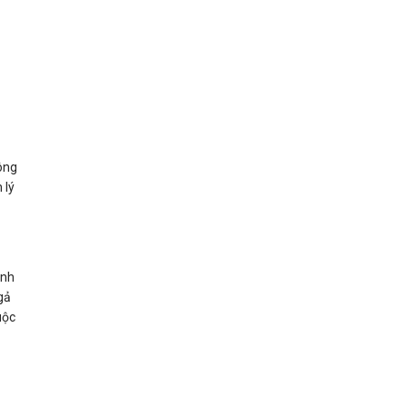
hông
 lý
ình
gả
uộc