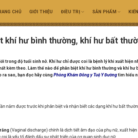
RANG CHỦ
GIỚI THIỆU
ĐIỀU TRỊ
SẢN PHẨM
KIẾ
t khí hư bình thường, khí hư bất thư
ới trong độ tuổi sinh nở. Khí hư chỉ được coi là bệnh lý khi xuất hiện 
hất kèm theo. Làm thế nào để phân biệt khí hư bình thường và khí hư 
o ra sao, bạn đọc hãy cùng
Phòng Khám Đông y Tuệ Y Đường
tìm hiểu 
ần nắm được trước khi phân biệt và nhận biết các dạng khí hư bất thườn
trắng
(Vaginal discharge) chính là dịch tiết âm đạo của phụ nữ, xuất hiện
coi là yếu tố đánh dấu sự phát triển của cơ quan sinh dục nữ.