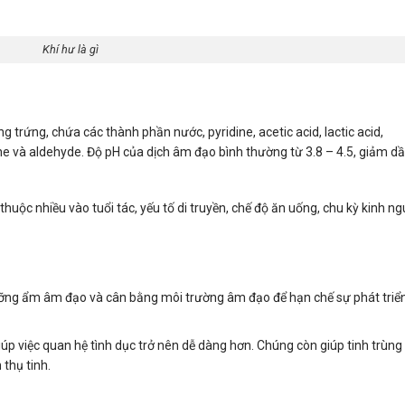
Khí hư là gì
g trứng, chứa các thành phần nước, pyridine, acetic acid, lactic acid,
one và aldehyde. Độ pH của dịch âm đạo bình thường từ 3.8 – 4.5, giảm d
huộc nhiều vào tuổi tác, yếu tố di truyền, chế độ ăn uống, chu kỳ kinh ng
ưỡng ẩm âm đạo và cân bằng môi trường âm đạo để hạn chế sự phát triể
giúp việc quan hệ tình dục trở nên dễ dàng hơn. Chúng còn giúp tinh trùng 
 thụ tinh.