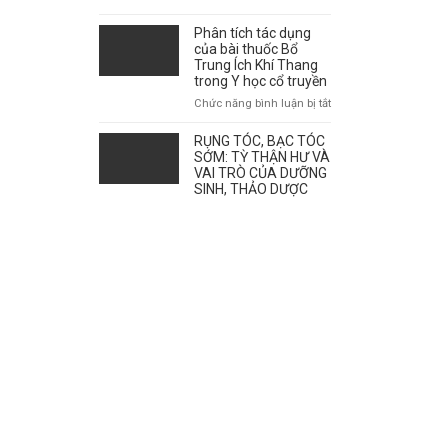
giao
mùa
Phân tích tác dụng
ảnh
của bài thuốc Bổ
hưởng
Trung Ích Khí Thang
tới
trong Y học cổ truyền
sự
ở
Chức năng bình luận bị tắt
bùng
Phân
phát
tích
RỤNG TÓC, BẠC TÓC
của
tác
SỚM: TỲ THẬN HƯ VÀ
bệnh
dụng
VAI TRÒ CỦA DƯỠNG
như
SINH, THẢO DƯỢC
của
thế
bài
nào?
thuốc
Bổ
Trung
Ích
Khí
Thang
trong
Y
học
cổ
truyền