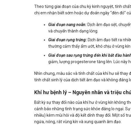
Theo từng giai đoạn của chu kỳ kinh nguyệt, tính chất,
chị em nhận biết sớm hoặc dự đoán ngày “đèn đỏ” củ
Giai đoạn nang noãn:
Dịch âm đạo sệt, chuyể
và chuyển thành dạng lỏng.
Giai đoạn rụng trứng:
Dịch âm đạo tiết ra nhi
thường cảm thấy ẩm ướt, khó chịu ở vùng kín
Giai đoạn sau rụng trứng đến khi bắt đầu hành
giảm, lượng progesterone tăng lên. Lúc này h
Nhìn chung, màu sắc và tính chất của khí hư sẽ thay 
tính chất sinh lý của dịch tiết âm đạo và không đáng l
Khí hư bệnh lý – Nguyên nhân và triệu c
Bất kỳ sự thay đổi nào của khí hư ở vùng kín không the
cảnh báo những tình trạng sức khỏe đáng lo ngại. Sự t
nhiều) kèm mùi hôi và độ kết dính thay đổi. Một số 
ngứa, nóng, rát vùng kín và xung quanh âm đạo.