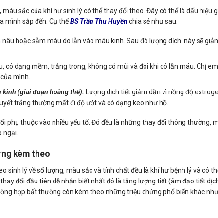
 màu sắc của khí hư sinh lý có thể thay đổi theo. Đây có thể là dấu hiệu g
a mình sắp đến. Cụ thể
BS Trần Thu Huyền
chia sẻ như sau:
n nâu hoặc sẫm màu do lẫn vào máu kinh. Sau đó lượng dịch này sẽ giả
ều, có dạng mềm, trắng trong, không có mùi và đôi khi có lẫn máu. Chị e
 của mình.
 kinh (giai đoạn hoàng thể):
Lượng dịch tiết giảm dần vì nồng độ estrog
uyết trắng thường mất đi độ ướt và có dạng keo như hồ.
đổi phụ thuộc vào nhiều yếu tố. Đó đều là những thay đổi thông thường,
o ngại.
hứng kèm theo
o sinh lý về số lượng, màu sắc và tính chất đều là khí hư bệnh lý và có th
hay đổi đầu tiên dễ nhận biết nhất đó là tăng lượng tiết (âm đạo tiết dịc
trường hợp bất thường còn kèm theo những triệu chứng phổ biến khác nh