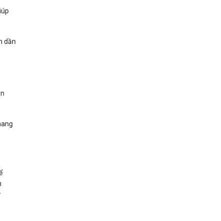
iúp
m dần
m
en
 mang
ể
h
ư