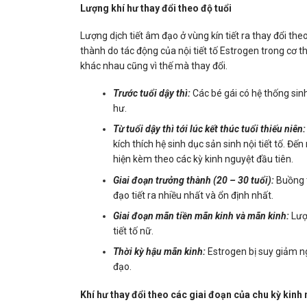
Lượng khí hư thay đổi theo độ tuổi
Lượng dịch tiết âm đạo ở vùng kín tiết ra thay đổi th
thành do tác động của nội tiết tố Estrogen trong cơ th
khác nhau cũng vì thế mà thay đổi.
Trước tuổi dậy thì:
Các bé gái có hệ thống sin
hư.
Từ tuổi dậy thì tới lúc kết thúc tuổi thiếu niên:
kích thích hệ sinh dục sản sinh nội tiết tố. Đ
hiện kèm theo các kỳ kinh nguyệt đầu tiên.
Giai đoạn trưởng thành (20 – 30 tuổi):
Buồng t
đạo tiết ra nhiều nhất và ổn định nhất.
Giai đoạn mãn tiền mãn kinh và mãn kinh:
Lượ
tiết tố nữ.
Thời kỳ hậu mãn kinh:
Estrogen bị suy giảm n
đạo.
Khí hư thay đổi theo các giai đoạn của chu kỳ kinh