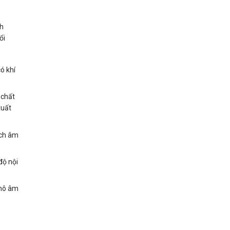
nh
ổi
ó khí
 chất
xuất
ịch âm
độ nội
khô âm