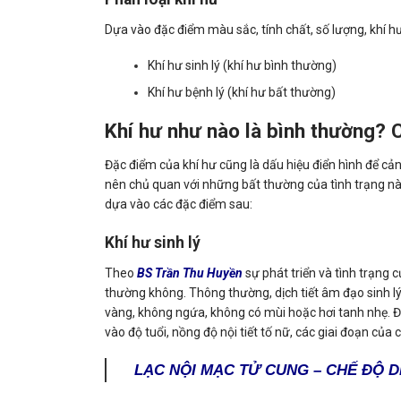
Dựa vào đặc điểm màu sắc, tính chất, số lượng, khí hư
Khí hư sinh lý (khí hư bình thường)
Khí hư bệnh lý (khí hư bất thường)
Khí hư như nào là bình thường? C
Đặc điểm của khí hư cũng là dấu hiệu điển hình để cả
nên chủ quan với những bất thường của tình trạng này
dựa vào các đặc điểm sau:
Khí hư sinh lý
Theo
BS Trần Thu Huyền
sự phát triển và tình trạng c
thường không. Thông thường, dịch tiết âm đạo sinh lý
vàng, không ngứa, không có mùi hoặc hơi tanh nhẹ. Đặ
vào độ tuổi, nồng độ nội tiết tố nữ, các giai đoạn của
LẠC NỘI MẠC TỬ CUNG – CHẾ ĐỘ 