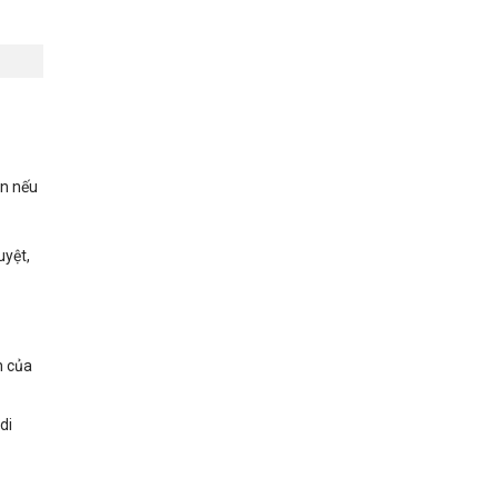
ần nếu
uyệt,
n của
di