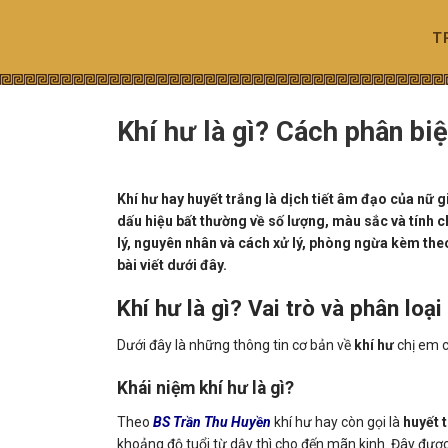
Skip
to
T
content
Khí hư là gì? Cách phân biệ
Khí hư hay huyết trắng là dịch tiết âm đạo của nữ gi
dấu hiệu bất thường về số lượng, màu sắc và tính c
lý, nguyên nhân và cách xử lý, phòng ngừa kèm the
bài viết dưới đây.
Khí hư là gì? Vai trò và phân loại
Dưới đây là những thông tin cơ bản về
khí hư
chị em c
Khái niệm khí hư là gì?
Theo
BS Trần Thu Huyền
khí hư hay còn gọi là
huyết 
khoảng độ tuổi từ dậy thì cho đến mãn kinh. Đây được 