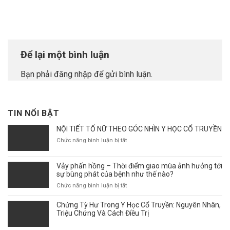
Để lại một bình luận
Bạn phải
đăng nhập
để gửi bình luận.
TIN NỔI BẬT
NỘI TIẾT TỐ NỮ THEO GÓC NHÌN Y HỌC CỔ TRUYỀN
ở
Chức năng bình luận bị tắt
NỘI
TIẾT
Vảy phấn hồng – Thời điểm giao mùa ảnh hưởng tới
TỐ
sự bùng phát của bệnh như thế nào?
NỮ
THEO
ở
Chức năng bình luận bị tắt
GÓC
Vảy
NHÌN
phấn
Chứng Tỳ Hư Trong Y Học Cổ Truyền: Nguyên Nhân,
Y
hồng
Triệu Chứng Và Cách Điều Trị
HỌC
–
CỔ
Thời