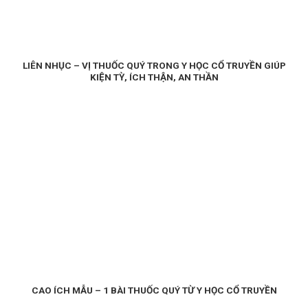
LIÊN NHỤC – VỊ THUỐC QUÝ TRONG Y HỌC CỔ TRUYỀN GIÚP
KIỆN TỲ, ÍCH THẬN, AN THẦN
CAO ÍCH MẪU – 1 BÀI THUỐC QUÝ TỪ Y HỌC CỔ TRUYỀN