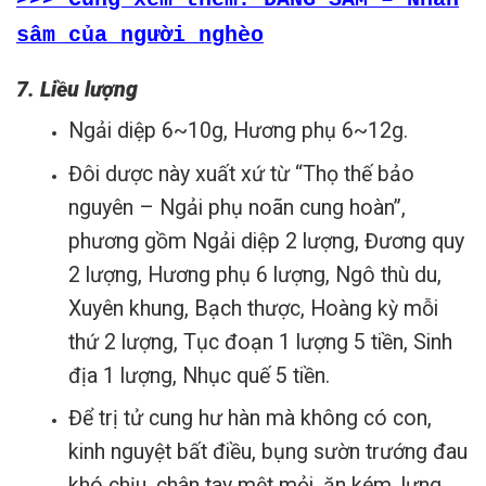
>>> Cùng xem thêm: ĐẢNG SÂM – Nhân
sâm của người nghèo
7. Liều lượng
Ngải diệp 6~10g, Hương phụ 6~12g.
Đôi dược này xuất xứ từ “Thọ thế bảo
nguyên – Ngải phụ noãn cung hoàn”,
phương gồm Ngải diệp 2 lượng, Đương quy
2 lượng, Hương phụ 6 lượng, Ngô thù du,
Xuyên khung, Bạch thược, Hoàng kỳ mỗi
thứ 2 lượng, Tục đoạn 1 lượng 5 tiền, Sinh
địa 1 lượng, Nhục quế 5 tiền.
Để trị tử cung hư hàn mà không có con,
kinh nguyệt bất điều, bụng sườn trướng đau
khó chịu, chân tay mệt mỏi, ăn kém, lưng