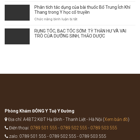
TRUYỀN
điểm
Phân tích tác dụng của bài thuốc Bổ Trung Ích Khí
giao
Thang trong Y học cổ truyền
mùa
ở
Chức năng bình luận bị tắt
ảnh
Phân
hưởng
tích
RỤNG TÓC, BẠC TÓC SỚM: TỲ THẬN HƯ VÀ VAI
tới
tác
TRÒ CỦA DƯỠNG SINH, THẢO DƯỢC
sự
dụng
bùng
của
phát
bài
của
thuốc
bệnh
Bổ
như
Trung
thế
Ích
nào?
Khí
Thang
trong
Y
học
cổ
truyền
Phòng Khám ĐÔNG Y Tuệ Y Đường
Địa chỉ: A4BT2 KĐT Hạ Đình - Thanh Liệt - Hà Nội (
Xem bản đồ
)
Điện thoại:
0789 501 555
-
0789 502 555
-
0789 503 555
zalo: 0789 501 555 - 0789 502 555 - 0789 503 555