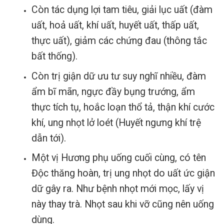
Còn tác dụng lợi tam tiêu,
giải lục uất
(đàm
uất, hoả uất, khí uất, huyết uất, thấp uất,
thực uất), giảm các chứng đau (thông tắc
bất thống).
Còn trị giận dữ ưu tư suy nghĩ nhiều, đàm
ẩm bĩ mãn, ngực đầy bụng trướng, ẩm
thực tích tụ, hoắc loạn thổ tả, thận khí cước
khí, ung nhọt lở loét (Huyết ngưng khí trệ
dẫn tới).
Một vị Hương phụ uống cuối cùng, có tên
Độc thăng hoàn, trị ung nhọt do uất ức giận
dữ gây ra. Như bệnh nhọt mới mọc, lấy vị
này thay trà. Nhọt sau khi vỡ cũng nên uống
dùng.