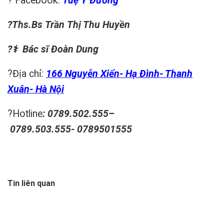
? Facebook:
Tuệ Y Đường
?
‍Ths.Bs
Trần Thị Thu Huyền
?‍
⚕️
Bác sĩ
Đoàn Dung
?Địa chỉ:
166 Nguyễn Xiển- Hạ Đình- Thanh
Xuân- Hà Nội
?Hotline
:
0789.502.555
–
0789.503.555-
0789501555
Tin liên quan