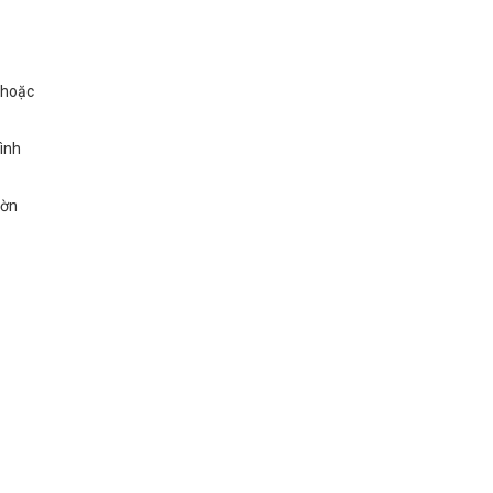
 hoặc
hình
hờn