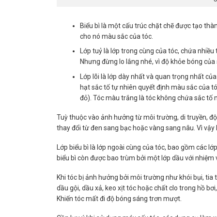
Biểu bì là một cấu trúc chặt chẽ được tạo thà
cho nó màu sắc của tóc.
Lớp tuỷ là lớp trong cùng của tóc, chứa nhiều 
Nhưng đừng lo lắng nhé, vì độ khỏe bóng của 
Lớp lõi là lớp dày nhất và quan trọng nhất củ
hạt sắc tố tự nhiên quyết định màu sắc của tó
đỏ). Tóc màu trắng là tóc không chứa sắc tố 
Tuỳ thuộc vào ảnh hưởng từ môi trường, di truyền, độ t
thay đổi từ đen sang bạc hoặc vàng sang nâu. Vì vậy
Lớp biểu bì là lớp ngoài cùng của tóc, bao gồm các lớp
biểu bì còn được bao trùm bởi một lớp dầu với nhiệm
Khi tóc bị ảnh hưởng bởi môi trường như khói bụi, tia
dầu gội, dầu xả, keo xịt tóc hoặc chất clo trong hồ bơi
Khiến tóc mất đi độ bóng sáng trơn mượt.