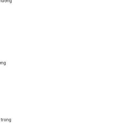
thương
ợng
 trong