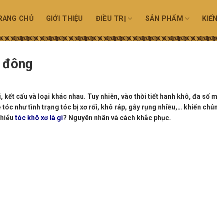
RANG CHỦ
GIỚI THIỆU
ĐIỀU TRỊ
SẢN PHẨM
KIẾ
 đông
, kết cấu và loại khác nhau. Tuy nhiên, vào thời tiết hanh khô, đa số 
 tóc như tình trạng tóc bị xơ rối, khô ráp, gẫy rụng nhiều,… khiến chún
 hiểu
tóc khô xơ là gì
? Nguyên nhân và cách khắc phục.