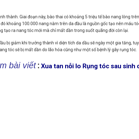
ình thành. Giai đoạn này, bào thai có khoảng 5 triệu tế bào nang lông trê
ng đó khoảng
100.000 nang nằm trên da đầu là nguồn gốc tạo nên máu tó
ng tạo ra nang tóc mới mà chỉ mất dần trong suốt quãng đời còn lại.
u bị giảm khi trưởng thành vì diện tích da dầu sẽ ngày một gia tăng, tu
ang tóc sẽ bị mất dần do lão hóa cũng như một số bệnh lý gây rụng tóc.
m bài viết
:
Xua tan nỗi lo Rụng tóc sau sinh 