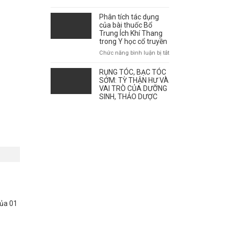
giao
mùa
Phân tích tác dụng
ảnh
của bài thuốc Bổ
hưởng
Trung Ích Khí Thang
tới
trong Y học cổ truyền
sự
ở
Chức năng bình luận bị tắt
bùng
Phân
phát
tích
RỤNG TÓC, BẠC TÓC
của
tác
SỚM: TỲ THẬN HƯ VÀ
bệnh
dụng
VAI TRÒ CỦA DƯỠNG
như
SINH, THẢO DƯỢC
của
thế
bài
nào?
thuốc
Bổ
Trung
Ích
Khí
Thang
trong
Y
học
cổ
truyền
của 01