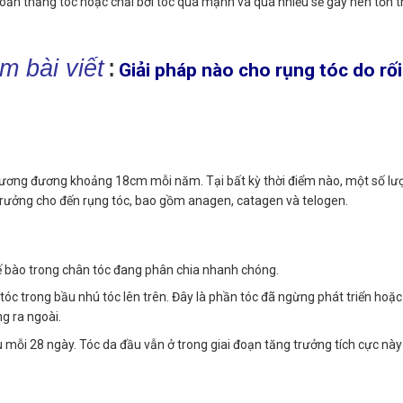
xoăn thẳng tóc hoặc chải bới tóc quá mạnh và quá nhiều sẽ gây nên tổn 
m bài viết
:
Giải pháp nào cho rụng tóc do rối
tương đương khoảng 18cm mỗi năm. Tại bất kỳ thời điểm nào, một số lư
 trưởng cho đến rụng tóc, bao gồm anagen, catagen và telogen.
tế bào trong chân tóc đang phân chia nhanh chóng.
tóc trong bầu nhú tóc lên trên. Đây là phần tóc đã ngừng phát triển hoặc
g ra ngoài.
mỗi 28 ngày. Tóc da đầu vẫn ở trong giai đoạn tăng trưởng tích cực này