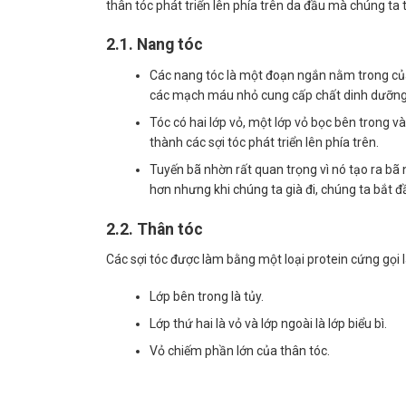
thân tóc phát triển lên phía trên da đầu mà chúng ta 
2.1. Nang tóc
Các nang tóc là một đoạn ngắn nằm trong của 
các mạch máu nhỏ cung cấp chất dinh dưỡng
Tóc có hai lớp vỏ, một lớp vỏ bọc bên trong 
thành các sợi tóc phát triển lên phía trên.
Tuyến bã nhờn rất quan trọng vì nó tạo ra bã 
hơn nhưng khi chúng ta già đi, chúng ta bắt đầ
2.2. Thân tóc
Các sợi tóc được làm bằng một loại protein cứng gọi l
Lớp bên trong là tủy.
Lớp thứ hai là vỏ và lớp ngoài là lớp biểu bì.
Vỏ chiếm phần lớn của thân tóc.