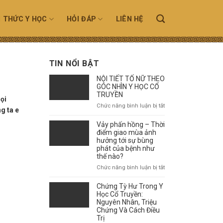
N THỨC Y HỌC
HỎI ĐÁP
LIÊN HỆ
TIN NỔI BẬT
NỘI TIẾT TỐ NỮ THEO
GÓC NHÌN Y HỌC CỔ
TRUYỀN
mọi
ở
Chức năng bình luận bị tắt
g ta e
NỘI
TIẾT
Vảy phấn hồng – Thời
TỐ
điểm giao mùa ảnh
NỮ
hưởng tới sự bùng
phát của bệnh như
THEO
thế nào?
GÓC
NHÌN
ở
Chức năng bình luận bị tắt
Y
Vảy
HỌC
phấn
Chứng Tỳ Hư Trong Y
CỔ
hồng
Học Cổ Truyền:
TRUYỀN
–
Nguyên Nhân, Triệu
Chứng Và Cách Điều
Thời
Trị
điểm