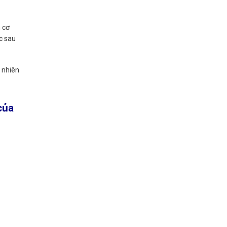
n cơ
c sau
y nhiên
của