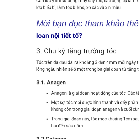
Cần lưu ý khi sử dụng máy sấy tóc, các dụng cụ làm 
lớp biểu bì, làm tóc bị khô, xơ xác và xỉn màu.
Mời bạn đọc tham khảo thê
loan nội tiết tố?
3. Chu kỳ tăng trưởng tóc
Tóc trên da đầu dài ra khoảng 3 đến 4mm mỗi ngày 
lông ngẫu nhiên sẽ ở một trong ba giai đoạn từ tăng
3.1. Anagen
Anagen là giai đoạn hoạt động của tóc. Các 
Một sợi tóc mới được hình thành và đẩy phần 
không còn trong giai đoạn anagen và cuối cùn
Trong giai đoạn này, tóc mọc khoảng 1cm sau 
hai đến sáu năm.
3.2.Catagen