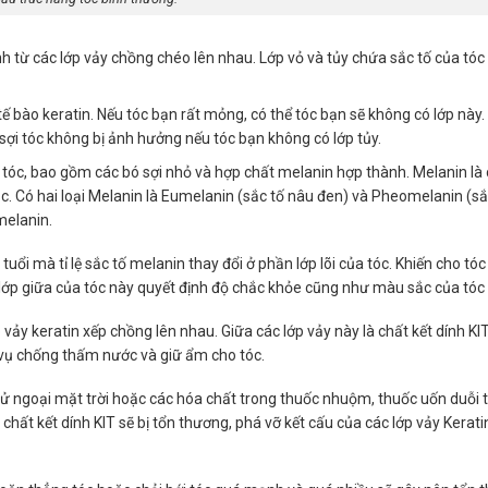
nh từ các lớp vảy chồng chéo lên nhau. Lớp vỏ và tủy chứa sắc tố của tóc
tế bào keratin. Nếu tóc bạn rất mỏng, có thể tóc bạn sẽ không có lớp này.
sợi tóc không bị ảnh hưởng nếu tóc bạn không có lớp tủy.
a tóc, bao gồm các bó sợi nhỏ và hợp chất melanin hợp thành.
Melanin
là
c. Có hai loại Melanin là Eumelanin (sắc tố nâu đen) và Pheomelanin (sắ
melanin.
uổi mà tỉ lệ sắc tố melanin thay đổi ở phần lớp lõi của tóc. Khiến cho tó
 lớp giữa của tóc này quyết định độ chắc khỏe cũng như màu sắc của tóc
 vảy keratin xếp chồng lên nhau. Giữa các lớp vảy này là chất kết dính KIT
 vụ chống thấm nước và giữ ẩm cho tóc.
 tử ngoại mặt trời hoặc các hóa chất trong thuốc nhuộm, thuốc uốn duỗi t
, chất kết dính KIT sẽ bị tổn thương, phá vỡ kết cấu của các lớp vảy Kerati