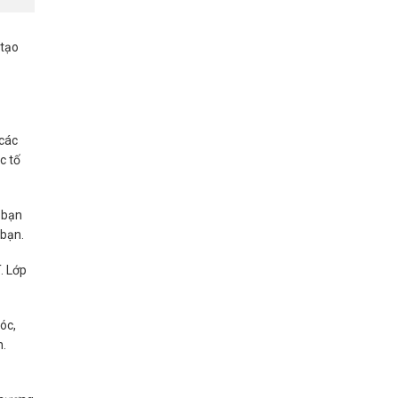
 tạo
 các
c tố
c bạn
 bạn.
. Lớp
óc,
n.