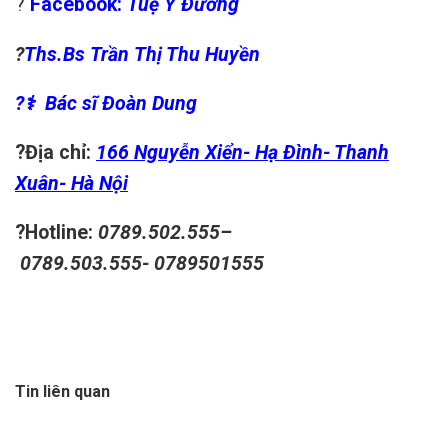
?
Facebook:
Tuệ Y Đường
?
‍Ths.Bs
Trần Thị Thu Huyền
?‍
⚕️
Bác sĩ
Đoàn Dung
?Địa chỉ:
166 Nguyễn Xiển- Hạ Đình- Thanh
Xuân- Hà Nội
?Hotline:
0789.502.555
–
0789.503.555-
0789501555
Tin liên quan