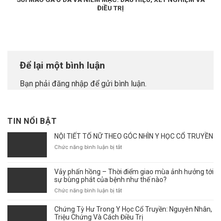
ĐIỀU TRỊ
Để lại một bình luận
Bạn phải
đăng nhập
để gửi bình luận.
TIN NỔI BẬT
NỘI TIẾT TỐ NỮ THEO GÓC NHÌN Y HỌC CỔ TRUYỀN
ở
Chức năng bình luận bị tắt
NỘI
TIẾT
Vảy phấn hồng – Thời điểm giao mùa ảnh hưởng tới
TỐ
sự bùng phát của bệnh như thế nào?
NỮ
THEO
ở
Chức năng bình luận bị tắt
GÓC
Vảy
NHÌN
phấn
Chứng Tỳ Hư Trong Y Học Cổ Truyền: Nguyên Nhân,
Y
hồng
Triệu Chứng Và Cách Điều Trị