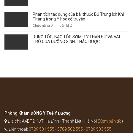
HỌC
–
CỔ
Thời
TRUYỀN
điểm
Phân tích tác dụng của bài thuốc Bổ Trung Ích Khí
giao
Thang trong Y học cổ truyền
mùa
ở
Chức năng bình luận bị tắt
ảnh
Phân
hưởng
tích
RỤNG TÓC, BẠC TÓC SỚM: TỲ THẬN HƯ VÀ VAI
tới
tác
TRÒ CỦA DƯỠNG SINH, THẢO DƯỢC
sự
dụng
bùng
của
phát
bài
của
thuốc
bệnh
Bổ
như
Trung
thế
Ích
nào?
Khí
Thang
trong
Y
học
cổ
truyền
Phòng Khám ĐÔNG Y Tuệ Y Đường
Địa chỉ: A4BT2 KĐT Hạ Đình - Thanh Liệt - Hà Nội (
Xem bản đồ
)
Điện thoại:
0789 501 555
-
0789 502 555
-
0789 503 555