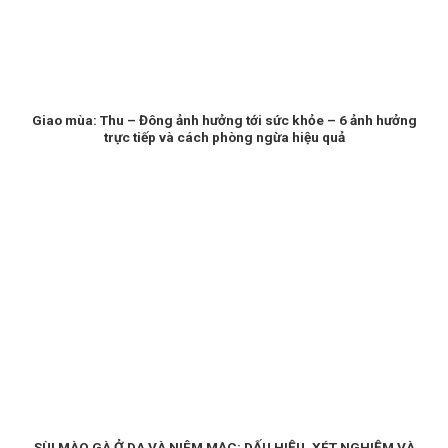
Giao mùa: Thu – Đông ảnh hưởng tới sức khỏe – 6 ảnh hưởng
trực tiếp và cách phòng ngừa hiệu quả
SÙI MÀO GÀ Ở DA VÀ NIÊM MẠC: DẤU HIỆU, XÉT NGHIỆM VÀ