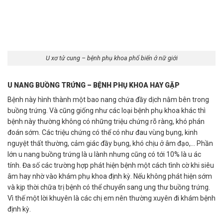
U xơ tử cung – bệnh phụ khoa phổ biến ở nữ giới
U NANG BUỒNG TRỨNG – BỆNH PHỤ KHOA HAY GẶP
Bệnh này hình thành một bao nang chứa đầy dịch nằm bên trong
buồng trứng. Và cũng giống như các loại bệnh phụ khoa khác thì
bệnh này thường không có những triệu chứng rõ ràng, khó phán
đoán sớm. Các triệu chứng có thể có như đau vùng bụng, kinh
nguyệt thất thường, cảm giác đầy bụng, khó chịu ở âm đạo,… Phần
lớn u nang buồng trứng là u lành nhưng cũng có tới 10% là u ác
tính. Đa số các trường hợp phát hiện bệnh một cách tình cờ khi siêu
âm hay nhờ vào khám phụ khoa định kỳ. Nếu không phát hiện sớm
và kịp thời chữa trị bệnh có thể chuyển sang ung thư buồng trứng.
Vì thế một lời khuyên là các chị em nên thường xuyên đi khám bệnh
định kỳ.