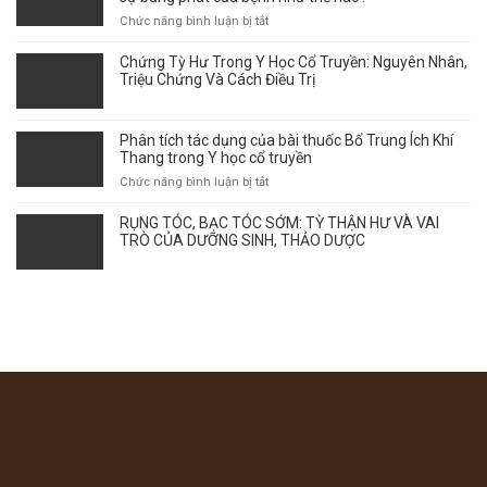
THEO
ở
Chức năng bình luận bị tắt
GÓC
Vảy
NHÌN
phấn
Chứng Tỳ Hư Trong Y Học Cổ Truyền: Nguyên Nhân,
Y
hồng
Triệu Chứng Và Cách Điều Trị
HỌC
–
CỔ
Thời
TRUYỀN
điểm
Phân tích tác dụng của bài thuốc Bổ Trung Ích Khí
giao
Thang trong Y học cổ truyền
mùa
ở
Chức năng bình luận bị tắt
ảnh
Phân
hưởng
tích
RỤNG TÓC, BẠC TÓC SỚM: TỲ THẬN HƯ VÀ VAI
tới
tác
TRÒ CỦA DƯỠNG SINH, THẢO DƯỢC
sự
dụng
bùng
của
phát
bài
của
thuốc
bệnh
Bổ
như
Trung
thế
Ích
nào?
Khí
Thang
trong
Y
học
cổ