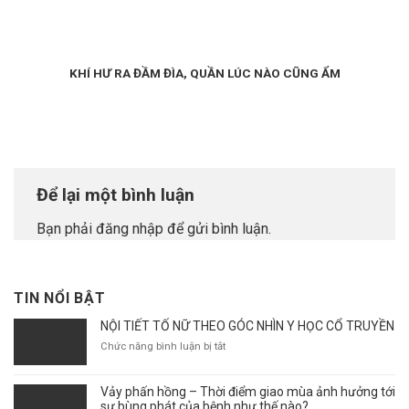
KHÍ HƯ RA ĐẦM ĐÌA, QUẦN LÚC NÀO CŨNG ẨM
Để lại một bình luận
Bạn phải
đăng nhập
để gửi bình luận.
TIN NỔI BẬT
NỘI TIẾT TỐ NỮ THEO GÓC NHÌN Y HỌC CỔ TRUYỀN
ở
Chức năng bình luận bị tắt
NỘI
TIẾT
Vảy phấn hồng – Thời điểm giao mùa ảnh hưởng tới
TỐ
sự bùng phát của bệnh như thế nào?
NỮ