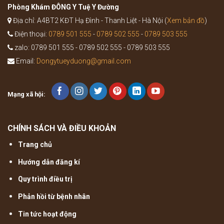
truyền
Phòng Khám ĐÔNG Y Tuệ Y Đường
Địa chỉ: A4BT2 KĐT Hạ Đình - Thanh Liệt - Hà Nội (
Xem bản đồ
)
Điện thoại:
0789 501 555
-
0789 502 555
-
0789 503 555
zalo: 0789 501 555 - 0789 502 555 - 0789 503 555
Email:
Dongytueyduong@gmail.com
Mạng xã hội:
CHÍNH SÁCH VÀ ĐIỀU KHOẢN
Trang chủ
Hướng dẫn đăng kí
Quy trình điều trị
Phản hồi từ bệnh nhân
Tin tức hoạt động