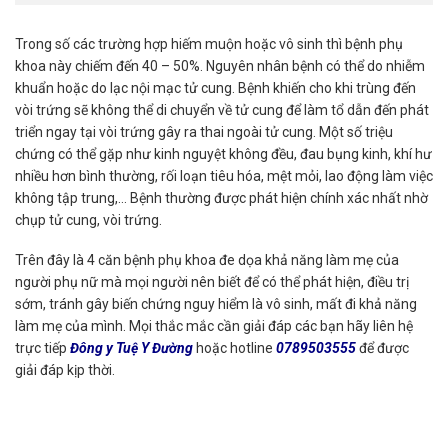
Trong số các trường hợp hiếm muộn hoặc vô sinh thì bệnh phụ
khoa này chiếm đến 40 – 50%. Nguyên nhân bệnh có thể do nhiễm
khuẩn hoặc do lạc nội mạc tử cung. Bệnh khiến cho khi trùng đến
vòi trứng sẽ không thể di chuyển về tử cung để làm tổ dẫn đến phát
triển ngay tại vòi trứng gây ra thai ngoài tử cung. Một số triệu
chứng có thể gặp như kinh nguyệt không đều, đau bụng kinh, khí hư
nhiều hơn bình thường, rối loạn tiêu hóa, mệt mỏi, lao động làm việc
không tập trung,… Bệnh thường được phát hiện chính xác nhất nhờ
chụp tử cung, vòi trứng.
Trên đây là 4 căn bệnh phụ khoa đe dọa khả năng làm mẹ của
người phụ nữ mà mọi người nên biết để có thể phát hiện, điều trị
sớm, tránh gây biến chứng nguy hiểm là vô sinh, mất đi khả năng
làm mẹ của mình. Mọi thắc mắc cần giải đáp các bạn hãy liên hệ
trực tiếp
Đông y Tuệ Y Đường
hoặc hotline
0789503555
để được
giải đáp kịp thời.