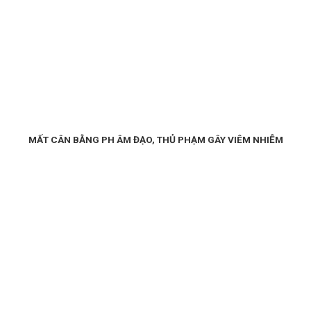
MẤT CÂN BẰNG PH ÂM ĐẠO, THỦ PHẠM GÂY VIÊM NHIỄM