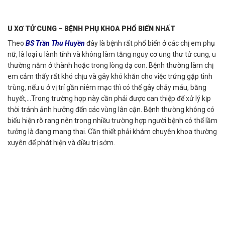
U XƠ TỬ CUNG – BỆNH PHỤ KHOA PHỔ BIẾN NHẤT
Theo
BS Trần Thu Huyền
đây là bệnh rất phổ biến ở các chị em phụ
nữ, là loại u lành tính và không làm tăng nguy cơ ung thư tử cung, u
thường nằm ở thành hoặc trong lòng dạ con. Bệnh thường làm chị
em cảm thấy rất khó chịu và gây khó khăn cho việc trứng gặp tinh
trùng, nếu u ở vị trí gần niêm mạc thì có thể gây chảy máu, băng
huyết,…Trong trường hợp này cần phải được can thiệp để xử lý kịp
thời tránh ảnh hưởng đến các vùng lân cận. Bệnh thường không có
biểu hiện rõ rang nên trong nhiều trường hợp người bệnh có thể lầm
tưởng là đang mang thai. Cần thiết phải khám chuyên khoa thường
xuyên để phát hiện và điều trị sớm.