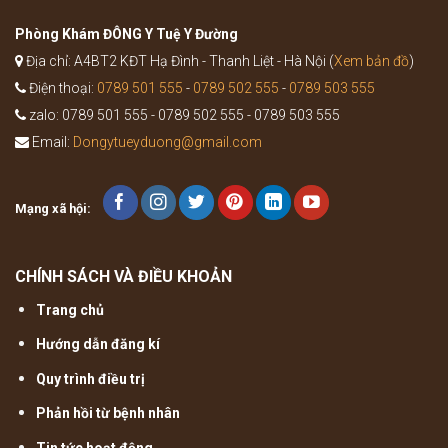
cổ
truyền
Phòng Khám ĐÔNG Y Tuệ Y Đường
Địa chỉ: A4BT2 KĐT Hạ Đình - Thanh Liệt - Hà Nội (
Xem bản đồ
)
Điện thoại:
0789 501 555
-
0789 502 555
-
0789 503 555
zalo: 0789 501 555 - 0789 502 555 - 0789 503 555
Email:
Dongytueyduong@gmail.com
Mạng xã hội:
CHÍNH SÁCH VÀ ĐIỀU KHOẢN
Trang chủ
Hướng dẫn đăng kí
Quy trình điều trị
Phản hồi từ bệnh nhân