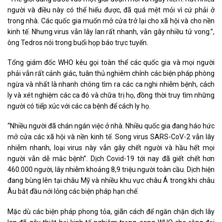
người và điều này có thể hiểu được, đã quá mệt mỏi vì cứ phải ở
trong nhà. Các quốc gia muốn mở cửa trở lại cho xã hội và cho nền
kinh tế. Nhưng virus vẫn lây lan rất nhanh, vẫn gây nhiều tử vong.”,
ông Tedros nói trong buổi họp báo trực tuyến.
Tổng giám đốc WHO kêu gọi toàn thể các quốc gia và mọi người
phải vẫn rất cảnh giác, tuân thủ nghiêm chỉnh các biện pháp phòng
ngừa và nhất là nhanh chóng tìm ra các ca nghi nhiễm bệnh, cách
ly và xét nghiệm các ca đó và chữa trị họ, đồng thời truy tìm những
người có tiếp xúc với các ca bệnh để cách ly họ.
“Nhiều người đã chán ngán việc ở nhà. Nhiều quốc gia đang háo hức
mở cửa các xã hội và nền kinh tế. Song virus SARS-CoV-2 vẫn lây
nhiễm nhanh, loại virus này vẫn gây chết người và hầu hết mọi
người vẫn dễ mắc bệnh”. Dịch Covid-19 tới nay đã giết chết hơn
460.000 người, lây nhiễm khoảng 8,9 triệu người toàn cầu. Dịch hiện
đang bùng lên tại châu Mỹ và nhiều khu vực châu Á trong khi châu
Âu bắt đầu nới lỏng các biện pháp hạn chế.
Mặc dù các biện pháp phong tỏa, giãn cách để ngăn chặn dịch lây