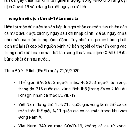
lan đã gây thiệt hại kinh tế nghiêm trọng, song WHO cho rằng đại
dịch Covid-19 vẫn đang là một nguy cơ rất lớn.
Thông tin về dịch Covid-19 tại nước ta
Hiện tại mặc dù nước ta vẫn tiếp tục ghi nhận ca mắc, tuy nhiên các
ca mắc đều được cách ly ngay sau khi nhập cảnh. đã 66 ngày chưa
ghi nhận ca mắc trong cộng đồng. Tuy nhiên, nguy cơ bùng phát
dịch trở lại rất cao bởi nguồn bệnh từ bên ngoài có thể tấn công vào
trong nước bất cứ lúc nào bởi làn sóng thứ 2 của dịch COVID-19 đã
bùng phát ở nhiều nước…
Theo Bộ Y tế tính đến 9h ngày 21/6/2020:
Thế giới: 8.906.655 người mắc; 466.253 người tử vong,
trong đó: 215 quốc gia, vùng lãnh thổ (trong đó có 2 tàu du
lịch) ghi nhận ca mắc COVID-19.
Việt Nam đứng thứ 154/215 quốc gia, vùng lãnh thổ có ca
mắc trên thế giới; 6/11 quốc gia có ca mắc trong khu vực
Đông Nam Á.
Việt Nam: 349 ca mắc COVID-19, không có ca tử vong.