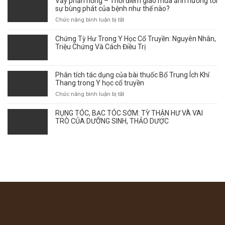
Vảy phấn hồng – Thời điểm giao mùa ảnh hưởng tới
TỐ
sự bùng phát của bệnh như thế nào?
NỮ
THEO
ở
Chức năng bình luận bị tắt
GÓC
Vảy
NHÌN
phấn
Chứng Tỳ Hư Trong Y Học Cổ Truyền: Nguyên Nhân,
Y
hồng
Triệu Chứng Và Cách Điều Trị
HỌC
–
CỔ
Thời
TRUYỀN
điểm
Phân tích tác dụng của bài thuốc Bổ Trung Ích Khí
giao
Thang trong Y học cổ truyền
mùa
ở
Chức năng bình luận bị tắt
ảnh
Phân
hưởng
tích
RỤNG TÓC, BẠC TÓC SỚM: TỲ THẬN HƯ VÀ VAI
tới
tác
TRÒ CỦA DƯỠNG SINH, THẢO DƯỢC
sự
dụng
bùng
của
phát
bài
của
thuốc
bệnh
Bổ
như
Trung
thế
Ích
nào?
Khí
Thang
trong
Y
học