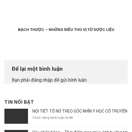
BẠCH THƯỢC – NHỮNG ĐIỀU THÚ VỊ TỪ DƯỢC LIỆU
Để lại một bình luận
Bạn phải
đăng nhập
để gửi bình luận.
TIN NỔI BẬT
NỘI TIẾT TỐ NỮ THEO GÓC NHÌN Y HỌC CỔ TRUYỀN
ở
Chức năng bình luận bị tắt
NỘI
TIẾT