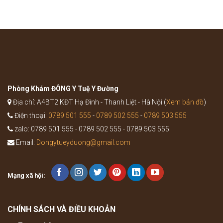
thuốc
bệnh
Bổ
như
Trung
thế
Ích
nào?
Khí
Thang
trong
Y
học
cổ
truyền
Phòng Khám ĐÔNG Y Tuệ Y Đường
Địa chỉ: A4BT2 KĐT Hạ Đình - Thanh Liệt - Hà Nội (
Xem bản đồ
)
Điện thoại:
0789 501 555
-
0789 502 555
-
0789 503 555
zalo: 0789 501 555 - 0789 502 555 - 0789 503 555
Email:
Dongytueyduong@gmail.com
Mạng xã hội:
CHÍNH SÁCH VÀ ĐIỀU KHOẢN