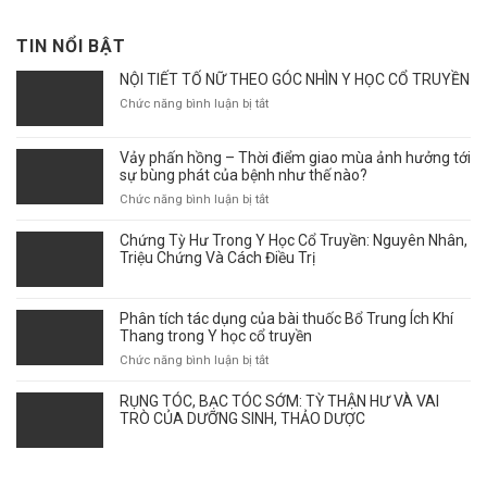
TIN NỔI BẬT
NỘI TIẾT TỐ NỮ THEO GÓC NHÌN Y HỌC CỔ TRUYỀN
ở
Chức năng bình luận bị tắt
NỘI
TIẾT
Vảy phấn hồng – Thời điểm giao mùa ảnh hưởng tới
TỐ
sự bùng phát của bệnh như thế nào?
NỮ
THEO
ở
Chức năng bình luận bị tắt
GÓC
Vảy
NHÌN
phấn
Chứng Tỳ Hư Trong Y Học Cổ Truyền: Nguyên Nhân,
Y
hồng
Triệu Chứng Và Cách Điều Trị
HỌC
–
CỔ
Thời
TRUYỀN
điểm
Phân tích tác dụng của bài thuốc Bổ Trung Ích Khí
giao
Thang trong Y học cổ truyền
mùa
ở
Chức năng bình luận bị tắt
ảnh
Phân
hưởng
tích
RỤNG TÓC, BẠC TÓC SỚM: TỲ THẬN HƯ VÀ VAI
tới
tác
TRÒ CỦA DƯỠNG SINH, THẢO DƯỢC
sự
dụng
bùng
của
phát
bài
của