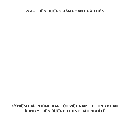
2/9 – TUỆ Y ĐƯỜNG HÂN HOAN CHÀO ĐÓN
KỶ NIỆM GIẢI PHÓNG DÂN TỘC VIỆT NAM – PHÒNG KHÁM
ĐÔNG Y TUỆ Y ĐƯỜNG THÔNG BÁO NGHỈ LỄ