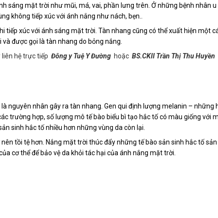
nh sáng mặt trời như mũi, má, vai, phần lưng trên. Ở những bệnh nhân u
ùng không tiếp xúc với ánh nắng như nách, bẹn..
i tiếp xúc với ánh sáng mặt trời. Tàn nhang cũng có thể xuất hiện một c
ời và được gọi là tàn nhang do bỏng nắng.
 liên hệ trực tiếp
Đông y Tuệ Y Đường
hoặc
BS.CKII Trần Thị Thu Huyền
i là nguyên nhân gây ra tàn nhang. Gen qui định lượng melanin – những 
n các trường hợp, số lượng mô tế bào biểu bì tạo hắc tố có màu giống với
ản sinh hắc tố nhiều hơn những vùng da còn lại.
nên tồi tệ hơn. Nắng mặt trời thúc đẩy những tế bào sản sinh hắc tố sản
ủa cơ thể để bảo vệ da khỏi tác hại của ánh nắng mặt trời.