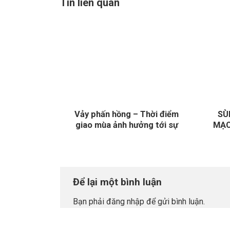
Tin liên quan
Vảy phấn hồng – Thời điểm
SÙ
giao mùa ảnh hưởng tới sự
MẠC
bùng phát của bệnh như thế
nào?
Để lại một bình luận
Bạn phải
đăng nhập
để gửi bình luận.