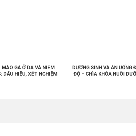
I MÀO GÀ Ở DA VÀ NIÊM
DƯỠNG SINH VÀ ĂN UỐNG 
: DẤU HIỆU, XÉT NGHIỆM
ĐỘ – CHÌA KHÓA NUÔI DƯ
VÀ ĐIỀU TRỊ
LÀN DA