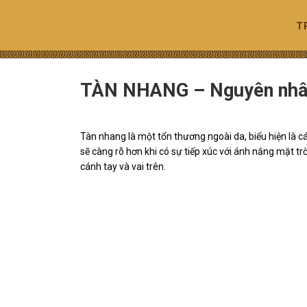
Skip
to
T
content
TÀN NHANG – Nguyên nhân 
Tàn nhang là một tổn thương ngoài da, biểu hiện là 
sẽ càng rõ hơn khi có sự tiếp xúc với ánh nắng mặt t
cánh tay và vai trên.