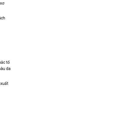
 xơ
ách
hắc tố
 màu da
 xuất