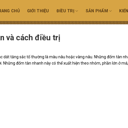
RANG CHỦ
GIỚI THIỆU
ĐIỀU TRỊ
SẢN PHẨM
KIẾ
và cách điều trị
các dát tăng sắc tố thường là màu nâu hoặc vàng nâu.
Những đốm tàn nh
rời. Những đốm tàn nhanh này có thể xuất hiện theo nhóm, phần lớn ở má,