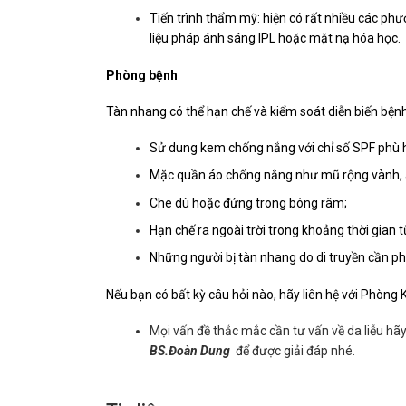
Tiến trình thẩm mỹ: hiện có rất nhiều các phươ
liệu pháp ánh sáng IPL hoặc mặt nạ hóa học.
Phòng bệnh
Tàn nhang có thể hạn chế và kiểm soát diễn biến bện
Sử dung kem chống nắng với chỉ số SPF phù 
Mặc quần áo chống nắng như mũ rộng vành, áo
Che dù hoặc đứng trong bóng râm;
Hạn chế ra ngoài trời trong khoảng thời gian từ
Những người bị tàn nhang do di truyền cần ph
Nếu bạn có bất kỳ câu hỏi nào, hãy liên hệ với Phòng
Mọi vấn đề thắc mắc cần tư vấn về da liễu hãy
BS.Đoàn Dung
để được giải đáp nhé.