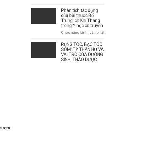
giao
mùa
Phân tích tác dụng
ảnh
của bài thuốc Bổ
hưởng
Trung Ích Khí Thang
tới
trong Y học cổ truyền
sự
ở
Chức năng bình luận bị tắt
bùng
Phân
phát
tích
RỤNG TÓC, BẠC TÓC
của
tác
SỚM: TỲ THẬN HƯ VÀ
bệnh
dụng
VAI TRÒ CỦA DƯỠNG
như
SINH, THẢO DƯỢC
của
thế
bài
nào?
thuốc
Bổ
Trung
Ích
Khí
Thang
trong
Y
học
cổ
truyền
thương