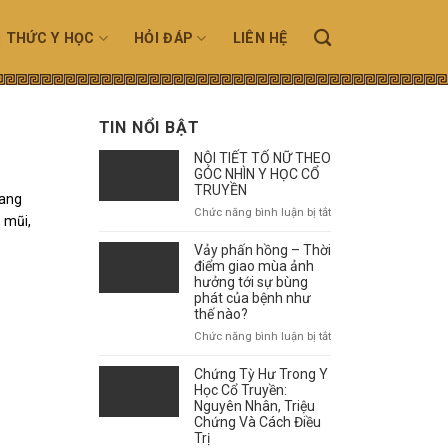
N THỨC Y HỌC
HỎI ĐÁP
LIÊN HỆ
TIN NỔI BẬT
NỘI TIẾT TỐ NỮ THEO
GÓC NHÌN Y HỌC CỔ
TRUYỀN
ang
ở
Chức năng bình luận bị tắt
 mũi,
NỘI
TIẾT
Vảy phấn hồng – Thời
TỐ
điểm giao mùa ảnh
NỮ
hưởng tới sự bùng
phát của bệnh như
THEO
thế nào?
GÓC
NHÌN
ở
Chức năng bình luận bị tắt
Y
Vảy
HỌC
phấn
Chứng Tỳ Hư Trong Y
CỔ
hồng
Học Cổ Truyền:
TRUYỀN
–
Nguyên Nhân, Triệu
Chứng Và Cách Điều
Thời
Trị
điểm