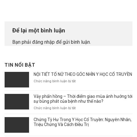
Để lại một bình luận
Bạn phải
đăng nhập
để gửi bình luận.
TIN NỔI BẬT
NỘI TIẾT TỐ NỮ THEO GÓC NHÌN Y HỌC CỔ TRUYỀN
ở
Chức năng bình luận bị tắt
NỘI
TIẾT
Vảy phấn hồng – Thời điểm giao mùa ảnh hưởng tới
TỐ
sự bùng phát của bệnh như thế nào?
NỮ
THEO
ở
Chức năng bình luận bị tắt
GÓC
Vảy
NHÌN
phấn
Chứng Tỳ Hư Trong Y Học Cổ Truyền: Nguyên Nhân,
Y
hồng
Triệu Chứng Và Cách Điều Trị
HỌC
–
CỔ
Thời