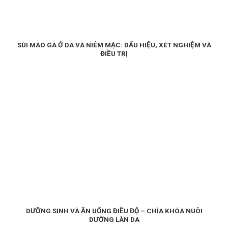
SÙI MÀO GÀ Ở DA VÀ NIÊM MẠC: DẤU HIỆU, XÉT NGHIỆM VÀ
ĐIỀU TRỊ
DƯỠNG SINH VÀ ĂN UỐNG ĐIỀU ĐỘ – CHÌA KHÓA NUÔI
DƯỠNG LÀN DA