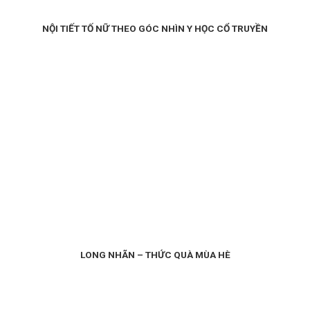
NỘI TIẾT TỐ NỮ THEO GÓC NHÌN Y HỌC CỔ TRUYỀN
LONG NHÃN – THỨC QUÀ MÙA HÈ