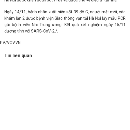
Hà Nội được chẩn đoán sốt virus và được cho về điều trị tại nhà.
Ngày 14/11, bệnh nhân xuất hiện sốt 39 độ C, người mệt mỏi, vào
khám lần 2 được bệnh viện Giao thông vận tải Hà Nội lấy mẫu PCR
gửi bệnh viện Nhi Trung ương. Kết quả xét nghiệm ngày 15/11
dương tính với SARS-CoV-2./.
PV/VOV.VN
Tin liên quan