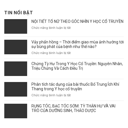
TIN NỔI BẬT
NỘI TIẾT TỐ NỮ THEO GÓC NHÌN Y HỌC CỔ TRUYỀN
ở
Chức năng bình luận bị tắt
NỘI
TIẾT
Vảy phấn hồng – Thời điểm giao mùa ảnh hưởng tới
TỐ
sự bùng phát của bệnh như thế nào?
NỮ
THEO
ở
Chức năng bình luận bị tắt
GÓC
Vảy
NHÌN
phấn
Chứng Tỳ Hư Trong Y Học Cổ Truyền: Nguyên Nhân,
Y
hồng
Triệu Chứng Và Cách Điều Trị
HỌC
–
CỔ
Thời
TRUYỀN
điểm
Phân tích tác dụng của bài thuốc Bổ Trung Ích Khí
giao
Thang trong Y học cổ truyền
mùa
ở
Chức năng bình luận bị tắt
ảnh
Phân
hưởng
tích
RỤNG TÓC, BẠC TÓC SỚM: TỲ THẬN HƯ VÀ VAI
tới
tác
TRÒ CỦA DƯỠNG SINH, THẢO DƯỢC
sự
dụng
bùng
của
phát
bài
của