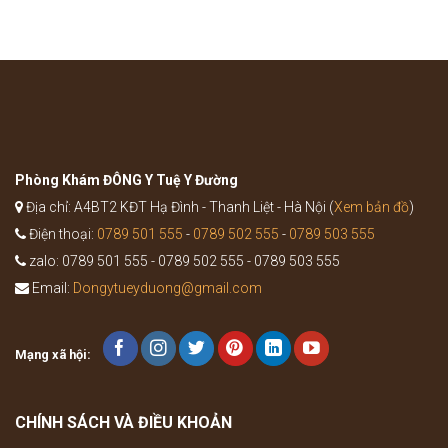
thuốc
bệnh
Bổ
như
Trung
thế
Ích
nào?
Khí
Thang
trong
Y
học
cổ
truyền
Phòng Khám ĐÔNG Y Tuệ Y Đường
Địa chỉ: A4BT2 KĐT Hạ Đình - Thanh Liệt - Hà Nội (
Xem bản đồ
)
Điện thoại:
0789 501 555
-
0789 502 555
-
0789 503 555
zalo: 0789 501 555 - 0789 502 555 - 0789 503 555
Email:
Dongytueyduong@gmail.com
Mạng xã hội:
CHÍNH SÁCH VÀ ĐIỀU KHOẢN