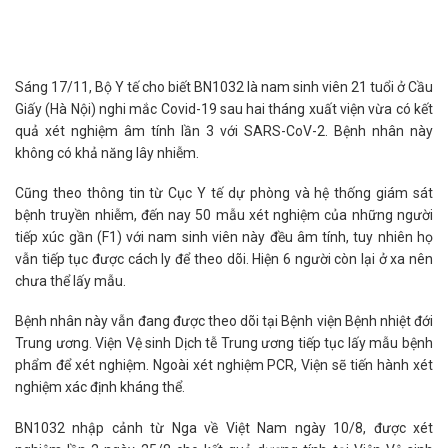
Sáng 17/11, Bộ Y tế cho biết BN1032 là nam sinh viên 21 tuổi ở Cầu
Giấy (Hà Nội) nghi mắc Covid-19 sau hai tháng xuất viện vừa có kết
quả xét nghiệm âm tính lần 3 với SARS-CoV-2. Bệnh nhân này
không có khả năng lây nhiễm.
Cũng theo thông tin từ Cục Y tế dự phòng và hệ thống giám sát
bệnh truyền nhiễm, đến nay 50 mẫu xét nghiệm của những người
tiếp xúc gần (F1) với nam sinh viên này đều âm tính, tuy nhiên họ
vẫn tiếp tục được cách ly để theo dõi. Hiện 6 người còn lại ở xa nên
chưa thể lấy mẫu.
Bệnh nhân này vẫn đang được theo dõi tại Bệnh viện Bệnh nhiệt đới
Trung ương. Viện Vệ sinh Dịch tễ Trung ương tiếp tục lấy mẫu bệnh
phẩm để xét nghiệm. Ngoài xét nghiệm PCR, Viện sẽ tiến hành xét
nghiệm xác định kháng thể.
BN1032 nhập cảnh từ Nga về Việt Nam ngày 10/8, được xét