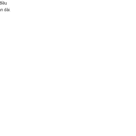
điều
n dài.