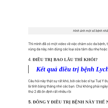
Hình ảnh một số bệnh nhân
Thì mình đã có một video
về việc chăm sóc da bệnh, 
vùng da này, nên dùng các loại sữa tắm dịu nhẹ hoặc c
4.
ĐIỀU TRỊ BAO LÂU THÌ KHỎI?
Kết quả điều trị bệnh Ly
Câu hỏi này thật sự rất khó, bởi các bác sĩ tại Tuệ Y Đ
là tính bằng tháng nhé các bạn. Chứ không phải ngày 
thứ 2 đã ổn định rất nhiều rồi
5.
ĐÔNG Y ĐIỀU TRỊ BỆNH NÀY THẾ 