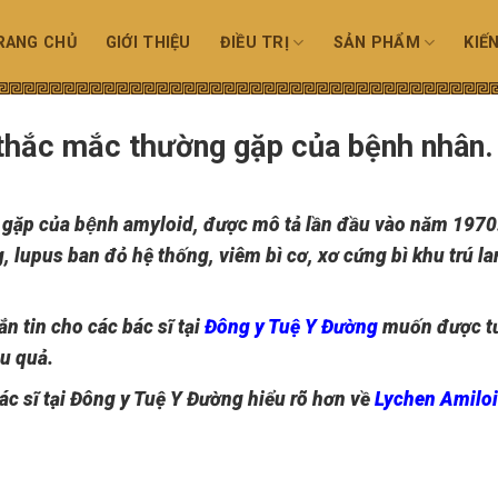
RANG CHỦ
GIỚI THIỆU
ĐIỀU TRỊ
SẢN PHẨM
KIẾ
thắc mắc thường gặp của bệnh nhân.
ếm gặp của bệnh amyloid, được mô tả lần đầu vào năm 1970
, lupus ban đỏ hệ thống, viêm bì cơ, xơ cứng bì khu trú la
n tin cho các bác sĩ tại
Đông y Tuệ Y Đường
muốn được t
ệu quả.
c sĩ tại Đông y Tuệ Y Đường hiểu rõ hơn về
Lychen Amilo