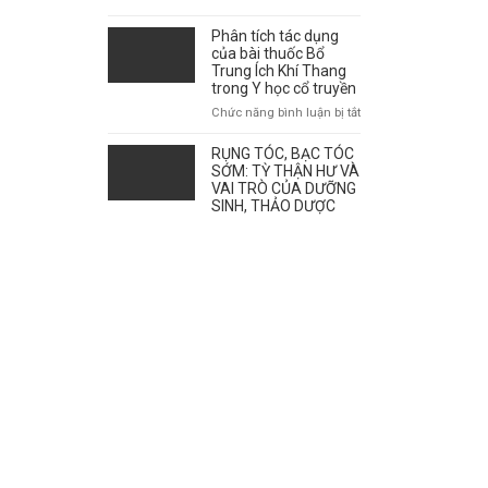
giao
mùa
Phân tích tác dụng
ảnh
của bài thuốc Bổ
hưởng
Trung Ích Khí Thang
tới
trong Y học cổ truyền
sự
ở
Chức năng bình luận bị tắt
bùng
Phân
phát
tích
RỤNG TÓC, BẠC TÓC
của
tác
SỚM: TỲ THẬN HƯ VÀ
bệnh
dụng
VAI TRÒ CỦA DƯỠNG
như
SINH, THẢO DƯỢC
của
thế
bài
nào?
thuốc
Bổ
Trung
Ích
Khí
Thang
trong
Y
học
cổ
truyền