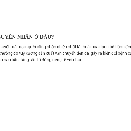
GUYÊN NHÂN Ở ĐÂU?
 Thuyết mà mọi người công nhận nhiều nhất là thoái hóa dạng bột lắng đ
 thường do tuỷ xương sản xuất vận chuyển đến da, gây ra biến đổi bệnh c
àu nâu bẩn, tăng sắc tố đứng riêng rẽ với nhau