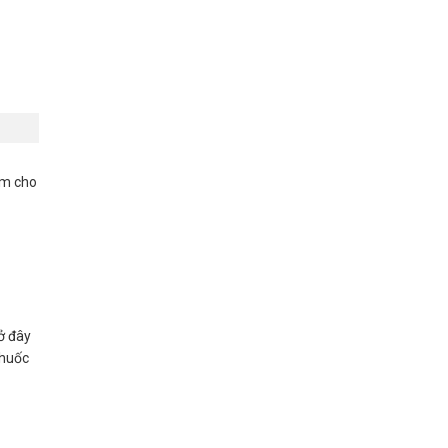
ắm cho
 ở đây
thuốc