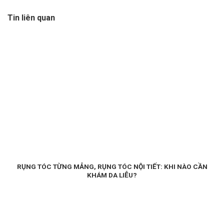
Tin liên quan
RỤNG TÓC TỪNG MẢNG, RỤNG TÓC NỘI TIẾT: KHI NÀO CẦN
KHÁM DA LIỄU?