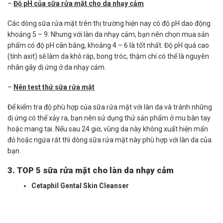
–
Độ pH của sữa rửa mặt cho da nhạy cảm
Các dòng sữa rửa mặt trên thị trường hiện nay có độ pH dao động
khoảng 5 – 9. Nhưng với làn da nhạy cảm, bạn nên chọn mua sản
phẩm có độ pH cân bằng, khoảng 4 – 6 là tốt nhất. Độ pH quá cao
(tính axit) sẽ làm da khô ráp, bong tróc, thậm chí có thể là nguyên
nhân gây dị ứng ở da nhạy cảm.
–
Nên test thử sữa rửa mặt
Để kiểm tra độ phù hợp của sữa rửa mặt với làn da và tránh những
dị ứng có thể xảy ra, bạn nên sử dụng thử sản phẩm ở mu bàn tay
hoặc mang tai. Nếu sau 24 giờ, vùng da này không xuất hiện mẩn
đỏ hoặc ngứa rát thì dòng sữa rửa mặt này phù hợp với làn da của
bạn.
3. TOP 5 sữa rửa mặt cho làn da nhạy cảm
Cetaphil Gental Skin Cleanser