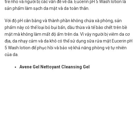
trẻ nhỏ và người bị các vấn đề về da. Eucerin pH 5 Wash lotion là
sản phẩm làm sạch da mặt và da toàn thân.
Với độ pH cân bằng và thành phần không chứa xà phòng, sản
phẩm này có thể loại bỏ bụi bẩn, dầu thừa và tế bào chết trên bề
mặt mà không làm mất độ ẩm trên da. Vì vậy người bị viêm da cơ
địa, da nhạy cảm và da khô có thể sử dụng sữa rửa mặt Eucerin pH
5 Wash lotion để phục hồi và bảo vệ khả năng phòng vệ tự nhiên
của da.
Avene Gel Nettoyant Cleansing Gel