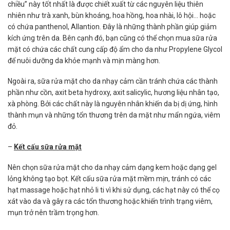
chiều” này tốt nhất là được chiết xuất từ các nguyên liệu thiên
nhiên như trà xanh, bùn khoáng, hoa hồng, hoa nhài, lô hội… hoặc
có chứa panthenol, Allantion. Đây là những thành phần giúp giảm
kích ứng trên da. Bên cạnh đó, bạn cũng có thể chọn mua sữa rửa
mặt có chứa các chất cung cấp độ ẩm cho da như Propylene Glycol
để nuôi dưỡng da khỏe mạnh và mịn màng hơn.
Ngoài ra, sữa rửa mặt cho da nhạy cảm cần tránh chứa các thành
phần như cồn, axit beta hydroxy, axit salicylic, hương liệu nhân tạo,
xà phòng. Bởi các chất này là nguyên nhân khiến da bị dị ứng, hình
thành mụn và những tổn thương trên da mặt như mẩn ngứa, viêm
đỏ.
–
Kết cấu sữa rửa mặt
Nên chọn sữa rửa mặt cho da nhạy cảm dạng kem hoặc dạng gel
lỏng không tạo bọt. Kết cấu sữa rửa mặt mềm mịn, tránh có các
hạt massage hoặc hạt nhỏ li ti vì khi sử dụng, các hạt này có thể cọ
xát vào da và gây ra các tổn thương hoặc khiến trình trạng viêm,
mụn trở nên trầm trọng hơn.