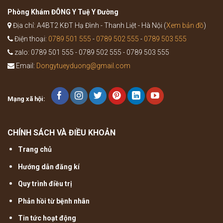
cổ
truyền
Phòng Khám ĐÔNG Y Tuệ Y Đường
Địa chỉ: A4BT2 KĐT Hạ Đình - Thanh Liệt - Hà Nội (
Xem bản đồ
)
Điện thoại:
0789 501 555
-
0789 502 555
-
0789 503 555
zalo: 0789 501 555 - 0789 502 555 - 0789 503 555
Email:
Dongytueyduong@gmail.com
Mạng xã hội:
CHÍNH SÁCH VÀ ĐIỀU KHOẢN
Trang chủ
Hướng dẫn đăng kí
Quy trình điều trị
Phản hồi từ bệnh nhân
Tin tức hoạt động