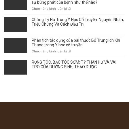
sự bùng phát của bệnh như thế nào?
NỮ
THEO
ở
Chức năng bình luận bị tắt
GÓC
Vảy
NHÌN
phấn
Chứng Tỳ Hư Trong Y Học Cổ Truyền: Nguyên Nhân,
Y
hồng
Triệu Chứng Và Cách Điều Trị
HỌC
–
CỔ
Thời
TRUYỀN
điểm
Phân tích tác dụng của bài thuốc Bổ Trung Ích Khí
giao
Thang trong Y học cổ truyền
mùa
ở
Chức năng bình luận bị tắt
ảnh
Phân
hưởng
tích
RỤNG TÓC, BẠC TÓC SỚM: TỲ THẬN HƯ VÀ VAI
tới
tác
TRÒ CỦA DƯỠNG SINH, THẢO DƯỢC
sự
dụng
bùng
của
phát
bài
của
thuốc
bệnh
Bổ
như
Trung
thế
Ích
nào?
Khí
Thang
trong
Y
học