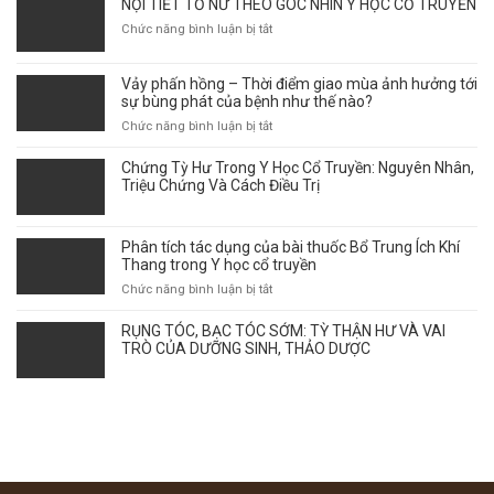
NỘI TIẾT TỐ NỮ THEO GÓC NHÌN Y HỌC CỔ TRUYỀN
ở
Chức năng bình luận bị tắt
NỘI
TIẾT
Vảy phấn hồng – Thời điểm giao mùa ảnh hưởng tới
TỐ
sự bùng phát của bệnh như thế nào?
NỮ
THEO
ở
Chức năng bình luận bị tắt
GÓC
Vảy
NHÌN
phấn
Chứng Tỳ Hư Trong Y Học Cổ Truyền: Nguyên Nhân,
Y
hồng
Triệu Chứng Và Cách Điều Trị
HỌC
–
CỔ
Thời
TRUYỀN
điểm
Phân tích tác dụng của bài thuốc Bổ Trung Ích Khí
giao
Thang trong Y học cổ truyền
mùa
ở
Chức năng bình luận bị tắt
ảnh
Phân
hưởng
tích
RỤNG TÓC, BẠC TÓC SỚM: TỲ THẬN HƯ VÀ VAI
tới
tác
TRÒ CỦA DƯỠNG SINH, THẢO DƯỢC
sự
dụng
bùng
của
phát
bài
của
thuốc
bệnh
Bổ
như
Trung
thế
Ích
nào?