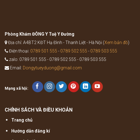
Khí
Thang
trong
Y
học
cổ
truyền
Phòng Khám ĐÔNG Y Tuệ Y Đường
Địa chỉ: A4BT2 KĐT Hạ Đình - Thanh Liệt - Hà Nội (
Xem bản đồ
)
Điện thoại:
0789 501 555
-
0789 502 555
-
0789 503 555
zalo: 0789 501 555 - 0789 502 555 - 0789 503 555
Email:
Dongytueyduong@gmail.com
Mạng xã hội:
CHÍNH SÁCH VÀ ĐIỀU KHOẢN
Trang chủ
Hướng dẫn đăng kí