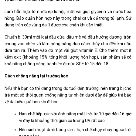
Làm hỗn hợp từ nước ép lô hội, một vài giọt glycerin và nước hoa
hồng. Bảo quản hỗn hợp này trong chai xịt và để trong tủ lạnh. Sử
dụng trên các vùng da ít được che chắn khi cần thiết.
Chuẩn bị 30ml mỗi loại dầu dừa, dầu mè và dầu hướng dương; trộn
chung vào chén và làm nóng bằng đun cách thủy cho đến khi dầu
dừa tan ra. Thêm vào đó một vài giọt vitamin E. Cho thêm một ít
kẽm oxit (khoảng 15% tổng khối lượng hỗn hợp), sản phẩm sẽ có
khả năng chống nắng tự nhiên ở mức SPF từ 15 đến 18.
Cách chống nắng tại trường học
Nếu nhà bạn có trẻ đang trong độ tuổi đến trường, nên trang bị cho
trẻ một số thói quen chống nắng tự nhiên dưới đây để giúp trẻ bảo
vệ da hiệu quả hơn khi đi học.
Hạn chế tiếp xúc với ánh nắng mặt trời từ 10 giờ đến 16 giờ
vì đây là khoảng thời gian có lượng UV rất cao.
Nên sinh hoạt dưới bóng râm, hạn chế chạy nhảy ngoài trời