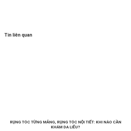
Tin liên quan
RỤNG TÓC TỪNG MẢNG, RỤNG TÓC NỘI TIẾT: KHI NÀO CẦN
KHÁM DA LIỄU?