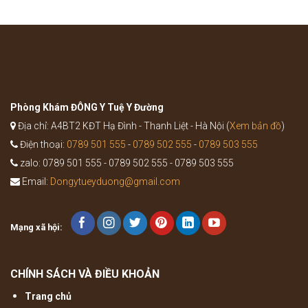
như
Trung
thế
Ích
nào?
Khí
Thang
trong
Y
học
cổ
truyền
Phòng Khám ĐÔNG Y Tuệ Y Đường
Địa chỉ: A4BT2 KĐT Hạ Đình - Thanh Liệt - Hà Nội (
Xem bản đồ
)
Điện thoại:
0789 501 555
-
0789 502 555
-
0789 503 555
zalo: 0789 501 555 - 0789 502 555 - 0789 503 555
Email:
Dongytueyduong@gmail.com
Mạng xã hội:
CHÍNH SÁCH VÀ ĐIỀU KHOẢN
Trang chủ