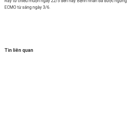
Rẫy từ chiều muộn ngày 22/5 đến nay. Bệnh nhân đã được ngưng
ECMO từ sáng ngày 3/6.
Tin liên quan