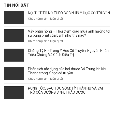
TIN NỔI BẬT
NỘI TIẾT TỐ NỮ THEO GÓC NHÌN Y HỌC CỔ TRUYỀN
ở
Chức năng bình luận bị tắt
NỘI
TIẾT
Vảy phấn hồng – Thời điểm giao mùa ảnh hưởng tới
TỐ
sự bùng phát của bệnh như thế nào?
NỮ
THEO
ở
Chức năng bình luận bị tắt
GÓC
Vảy
NHÌN
phấn
Chứng Tỳ Hư Trong Y Học Cổ Truyền: Nguyên Nhân,
Y
hồng
Triệu Chứng Và Cách Điều Trị
HỌC
–
CỔ
Thời
TRUYỀN
điểm
Phân tích tác dụng của bài thuốc Bổ Trung Ích Khí
giao
Thang trong Y học cổ truyền
mùa
ở
Chức năng bình luận bị tắt
ảnh
Phân
hưởng
tích
RỤNG TÓC, BẠC TÓC SỚM: TỲ THẬN HƯ VÀ VAI
tới
tác
TRÒ CỦA DƯỠNG SINH, THẢO DƯỢC
sự
dụng
bùng
của
phát
bài
của
thuốc
bệnh
Bổ