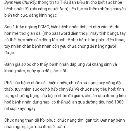
Bệnh viện Chợ Rẫy,
thông tin từ Tiểu Ban Điều trị cho biết sức khỏe
bệnh nhân 91 (phi công người Anh) tiếp tục có thêm những chuyển
biến tích cực, đáng kinh ngạc.
Sau 1 tuần ngừng ECMO, hiện bệnh nhân tỉnh, trí nhớ vẫn tốt dù
hôn mê thời gian dài (nhớ password điện thoại, máy tính bảng), tay
có thể thực hiện các động tác tinh tế như bấm bàn phím điện thoại,
tuy nhiên chân bệnh nhân còn yếu chưa chống để nâng người
được.
Đánh giá sơ bộ cho thấy, bệnh nhân đáp ứng với kháng sinh và
kháng nấm, ngày qua đã giảm sốt.
Phổi của bệnh nhân cải thiện nhiều, chỉ cần sử dụng oxy nồng độ
thấp, tuy nhiên sức cơ hô hấp còn yếu. Về chức năng tiêu hoá: tình
trạng chướng bụng của bệnh nhân đã giảm, cho ăn qua đường tiêu
hoá bệnh nhân dung nạp, có thể nuôi ăn qua đường tiêu hoá 1000
ml súp xay/ ngày.
Chức năng thận đã hồi phục, chức năng tim, gan tốt. Đến nay bệnh
nhân ngưng lọc máu được 2 tuần.