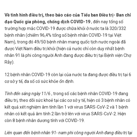
Về tình hình điều trị, theo báo cáo của Tiểu ban Điều trị- Ban chỉ
đạo Quốc gia phòng, chống dịch COVID-19
, đến nay tổng số
trường hợp mắc COVID-19 được chữa khỏi ở nước ta là 320/332
bệnh nhân (chiếm 96,4% tổng số bệnh nhân COVID-19 tại Việt
Nam), trong đó 49/50 bệnh nhân mang quốc tịch nước ngoài đã
được Việt Nam điều trị khỏi (hiện cả nước chỉ còn duy nhất bệnh
nhân 91 là phi công người Anh đang được điều trị tại Bệnh viện Chợ
Rẫy).
12 bệnh nhân COVID-19 còn lại của nước ta đang được điều trị tại 6
cơ sở y tế, đa số có sức khỏe ổn định.
Tính đến sáng
ngày 11/6
, trong số các bệnh nhân COVID-19 đang
điều trị, theo dõi sức khoẻ tại các cơ sở y tế, hiện có 3 bệnh nhân có
kết quả xét nghiệm âm tính lần 1 với virus SARS-CoV-2 và 1 bệnh
nhân có kết quả âm tính 2 lần trở lên với virus SARS-CoV-2. Hiện
còn 8 bệnh nhân dương tính với COVID-19.
Liên quan đến bệnh nhân 91- nam phi công người Anh đang điều trị tại