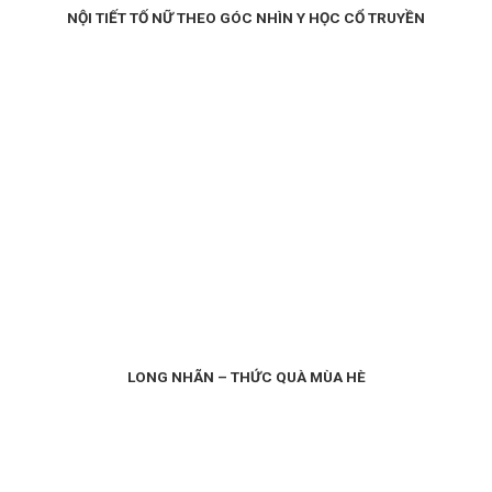
NỘI TIẾT TỐ NỮ THEO GÓC NHÌN Y HỌC CỔ TRUYỀN
LONG NHÃN – THỨC QUÀ MÙA HÈ