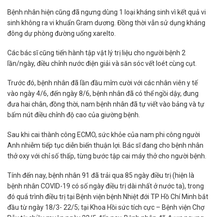
Bệnh nhân hiện cũng đã ngưng dùng 1 loại kháng sinh vì kết quả vi
sinh không ra vi khuẩn Gram dương. Đồng thời vẫn sử dụng kháng
đông dự phòng đường uống xarelto.
Các bác sĩ cũng tiến hành tập vật lý trị liệu cho người bệnh 2
lần/ngày, điều chỉnh nước điện giải và săn sóc vết loét cùng cụt.
Trước đó, bệnh nhân đã lần đầu mỉm cười với các nhân viên y tế
vào ngày 4/6, đến ngày 8/6, bệnh nhân đã có thể ngồi dậy, đung
đưa hai chân, đồng thời, nam bệnh nhân đã tự viết vào bảng và tự
bấm nút điều chỉnh độ cao của giường bệnh.
Sau khi cai thành công ECMO, sức khỏe của nam phi công người
Anh nhiễm tiếp tục diễn biến thuận lợi. Bác sĩ đang cho bệnh nhân
thở oxy với chỉ số thấp, từng bước tập cai máy thở cho người bệnh.
Tính đến nay, bệnh nhân 91 đã trải qua 85 ngày điều trị (hiện là
bệnh nhân COVID-19 có số ngày điều trị dài nhất ở nước ta), trong
đó quá trình điều trị tại Bệnh viện bệnh Nhiệt đới TP Hồ Chí Minh bắt
đầu từ ngày 18/3- 22/5; tại Khoa Hồi sức tích cực – Bệnh viện Chợ