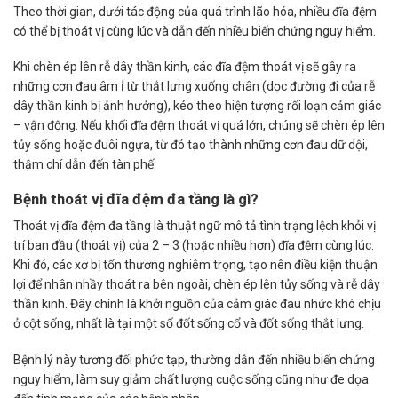
Theo thời gian, dưới tác động của quá trình lão hóa, nhiều đĩa đệm
có thể bị thoát vị cùng lúc và dẫn đến nhiều biến chứng nguy hiểm.
Khi chèn ép lên rễ dây thần kinh, các đĩa đệm thoát vị sẽ gây ra
những cơn đau âm ỉ từ thắt lưng xuống chân (dọc đường đi của rễ
dây thần kinh bị ảnh hưởng), kéo theo hiện tượng rối loạn cảm giác
– vận động. Nếu khối đĩa đệm thoát vị quá lớn, chúng sẽ chèn ép lên
tủy sống hoặc đuôi ngựa, từ đó tạo thành những cơn đau dữ dội,
thậm chí dẫn đến tàn phế.
Bệnh thoát vị đĩa đệm đa tầng là gì?
Thoát vị đĩa đệm đa tầng là thuật ngữ mô tả tình trạng lệch khỏi vị
trí ban đầu (thoát vị) của 2 – 3 (hoặc nhiều hơn) đĩa đệm cùng lúc.
Khi đó, các xơ bị tổn thương nghiêm trọng, tạo nên điều kiện thuận
lợi để nhân nhầy thoát ra bên ngoài, chèn ép lên tủy sống và rễ dây
thần kinh. Đây chính là khởi nguồn của cảm giác đau nhức khó chịu
ở cột sống, nhất là tại một số đốt sống cổ và đốt sống thắt lưng.
Bệnh lý này tương đối phức tạp, thường dẫn đến nhiều biến chứng
nguy hiểm, làm suy giảm chất lượng cuộc sống cũng như đe dọa