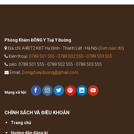
Ích
nào?
Khí
Thang
trong
Y
học
cổ
truyền
Phòng Khám ĐÔNG Y Tuệ Y Đường
Địa chỉ: A4BT2 KĐT Hạ Đình - Thanh Liệt - Hà Nội (
Xem bản đồ
)
Điện thoại:
0789 501 555
-
0789 502 555
-
0789 503 555
zalo: 0789 501 555 - 0789 502 555 - 0789 503 555
Email:
Dongytueyduong@gmail.com
Mạng xã hội:
CHÍNH SÁCH VÀ ĐIỀU KHOẢN
Trang chủ
Hướng dẫn đăng kí