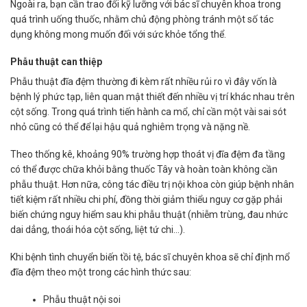
Ngoài ra, bạn cần trao đổi kỹ lưỡng với bác sĩ chuyên khoa trong
quá trình uống thuốc, nhằm chủ động phòng tránh một số tác
dụng không mong muốn đối với sức khỏe tổng thể.
Phẫu thuật can thiệp
Phẫu thuật đĩa đệm thường đi kèm rất nhiều rủi ro vì đây vốn là
bệnh lý phức tạp, liên quan mật thiết đến nhiều vị trí khác nhau trên
cột sống. Trong quá trình tiến hành ca mổ, chỉ cần một vài sai sót
nhỏ cũng có thể để lại hậu quả nghiêm trọng và nặng nề.
Theo thống kê, khoảng 90% trường hợp thoát vị đĩa đệm đa tầng
có thể được chữa khỏi bằng thuốc Tây và hoàn toàn không cần
phẫu thuật. Hơn nữa, công tác điều trị nội khoa còn giúp bệnh nhân
tiết kiệm rất nhiều chi phí, đồng thời giảm thiểu nguy cơ gặp phải
biến chứng nguy hiểm sau khi phẫu thuật (nhiễm trùng, đau nhức
dai dẳng, thoái hóa cột sống, liệt tứ chi…).
Khi bệnh tình chuyển biến tồi tệ, bác sĩ chuyên khoa sẽ chỉ định mổ
đĩa đệm theo một trong các hình thức sau:
Phẫu thuật nội soi