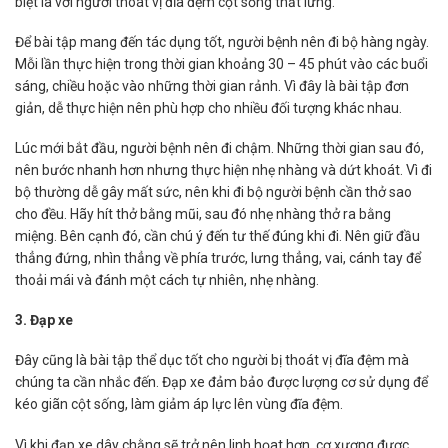
biệt là với người thoát vị đĩa đệm cột sống thắt lưng.
Để bài tập mang đến tác dụng tốt, người bệnh nên đi bộ hàng ngày.
Mỗi lần thực hiện trong thời gian khoảng 30 – 45 phút vào các buổi
sáng, chiều hoặc vào những thời gian rảnh. Vì đây là bài tập đơn
giản, dễ thực hiện nên phù hợp cho nhiều đối tượng khác nhau.
Lúc mới bắt đầu, người bệnh nên đi chậm. Những thời gian sau đó,
nên bước nhanh hơn nhưng thực hiện nhẹ nhàng và dứt khoát. Vì đi
bộ thường dễ gây mất sức, nên khi đi bộ người bệnh cần thở sao
cho đều. Hãy hít thở bằng mũi, sau đó nhẹ nhàng thở ra bằng
miệng. Bên cạnh đó, cần chú ý đến tư thế đúng khi đi. Nên giữ đầu
thẳng đứng, nhìn thẳng về phía trước, lưng thẳng, vai, cánh tay để
thoải mái và đánh một cách tự nhiên, nhẹ nhàng.
3. Đạp xe
Đây cũng là bài tập thể dục tốt cho người bị thoát vị đĩa đệm mà
chúng ta cần nhắc đến. Đạp xe đảm bảo được lượng cơ sử dụng để
kéo giãn cột sống, làm giảm áp lực lên vùng đĩa đệm.
Vì khi đạp xe dây chằng sẽ trở nên linh họat hơn, cơ xương được