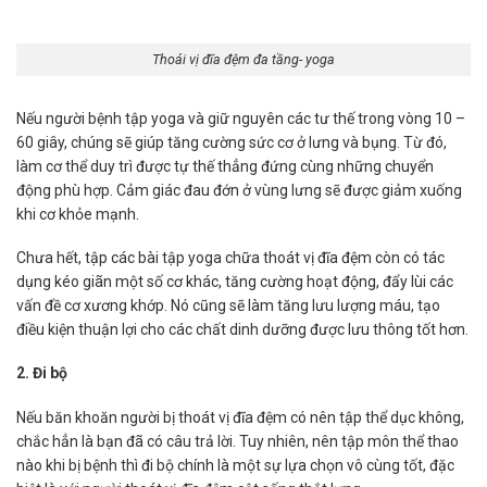
Thoái vị đĩa đệm đa tầng- yoga
Nếu người bệnh tập yoga và giữ nguyên các tư thế trong vòng 10 –
60 giây, chúng sẽ giúp tăng cường sức cơ ở lưng và bụng. Từ đó,
làm cơ thể duy trì được tự thế thẳng đứng cùng những chuyển
động phù hợp. Cảm giác đau đớn ở vùng lưng sẽ được giảm xuống
khi cơ khỏe mạnh.
Chưa hết, tập các bài tập yoga chữa thoát vị đĩa đệm còn có tác
dụng kéo giãn một số cơ khác, tăng cường hoạt động, đẩy lùi các
vấn đề cơ xương khớp. Nó cũng sẽ làm tăng lưu lượng máu, tạo
điều kiện thuận lợi cho các chất dinh dưỡng được lưu thông tốt hơn.
2. Đi bộ
Nếu băn khoăn người bị thoát vị đĩa đệm có nên tập thể dục không,
chắc hẳn là bạn đã có câu trả lời. Tuy nhiên, nên tập môn thể thao
nào khi bị bệnh thì đi bộ chính là một sự lựa chọn vô cùng tốt, đặc