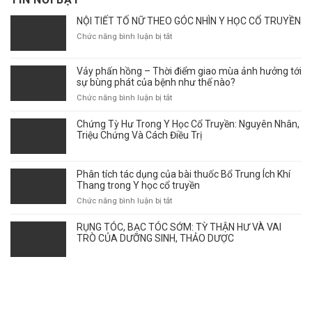
NỘI TIẾT TỐ NỮ THEO GÓC NHÌN Y HỌC CỔ TRUYỀN
ở
Chức năng bình luận bị tắt
NỘI
TIẾT
Vảy phấn hồng – Thời điểm giao mùa ảnh hưởng tới
TỐ
sự bùng phát của bệnh như thế nào?
NỮ
THEO
ở
Chức năng bình luận bị tắt
GÓC
Vảy
NHÌN
phấn
Chứng Tỳ Hư Trong Y Học Cổ Truyền: Nguyên Nhân,
Y
hồng
Triệu Chứng Và Cách Điều Trị
HỌC
–
CỔ
Thời
TRUYỀN
điểm
Phân tích tác dụng của bài thuốc Bổ Trung Ích Khí
giao
Thang trong Y học cổ truyền
mùa
ở
Chức năng bình luận bị tắt
ảnh
Phân
hưởng
tích
RỤNG TÓC, BẠC TÓC SỚM: TỲ THẬN HƯ VÀ VAI
tới
tác
TRÒ CỦA DƯỠNG SINH, THẢO DƯỢC
sự
dụng
bùng
của
phát
bài
của
thuốc
bệnh
Bổ
như
Trung
thế