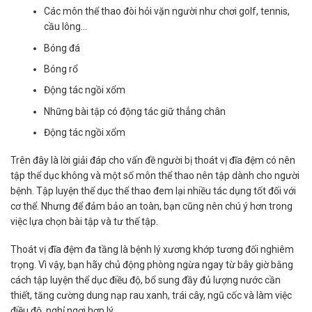
Các môn thể thao đòi hỏi vặn người như chơi golf, tennis,
cầu lông…
Bóng đá
Bóng rổ
Động tác ngồi xổm
Những bài tập có động tác giữ thẳng chân
Động tác ngồi xổm
Trên đây là lời giải đáp cho vấn đề người bị thoát vị đĩa đệm có nên
tập thể dục không và một số môn thể thao nên tập dành cho người
bệnh. Tập luyện thể dục thể thao đem lại nhiều tác dụng tốt đối với
cơ thể. Nhưng để đảm bảo an toàn, bạn cũng nên chú ý hơn trong
việc lựa chọn bài tập và tư thế tập.
Thoát vị đĩa đệm đa tầng là bệnh lý xương khớp tương đối nghiêm
trọng. Vì vậy, bạn hãy chủ động phòng ngừa ngay từ bây giờ bằng
cách tập luyện thể dục điều độ, bổ sung đầy đủ lượng nước cần
thiết, tăng cường dung nạp rau xanh, trái cây, ngũ cốc và làm việc
điều độ, nghỉ ngơi hợp lý.