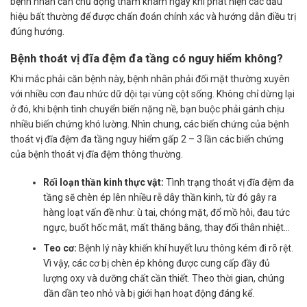
bệnh nhân cần chủ động thăm khám ngay khi phát hiện các dấu
hiệu bất thường để được chẩn đoán chính xác và hướng dẫn điều trị
đúng hướng.
Bệnh thoát vị đĩa đệm đa tầng có nguy hiểm không?
Khi mắc phải căn bệnh này, bệnh nhân phải đối mặt thường xuyên
với nhiều cơn đau nhức dữ dội tại vùng cột sống. Không chỉ dừng lại
ở đó, khi bệnh tình chuyển biến nặng nề, bạn buộc phải gánh chịu
nhiều biến chứng khó lường. Nhìn chung, các biến chứng của bệnh
thoát vị đĩa đệm đa tầng nguy hiểm gấp 2 – 3 lần các biến chứng
của bệnh thoát vị đĩa đệm thông thường.
Rối loạn thần kinh thực vật:
Tình trạng thoát vị đĩa đệm đa
tầng sẽ chèn ép lên nhiều rễ dây thần kinh, từ đó gây ra
hàng loạt vấn đề như: ù tai, chóng mặt, đổ mồ hôi, đau tức
ngực, buốt hốc mắt, mất thăng bằng, thay đổi thân nhiệt…
Teo cơ:
Bệnh lý này khiến khí huyết lưu thông kém đi rõ rệt.
Vì vậy, các cơ bị chèn ép không được cung cấp đầy đủ
lượng oxy và dưỡng chất cần thiết. Theo thời gian, chúng
dần dần teo nhỏ và bị giới hạn hoạt động đáng kể.