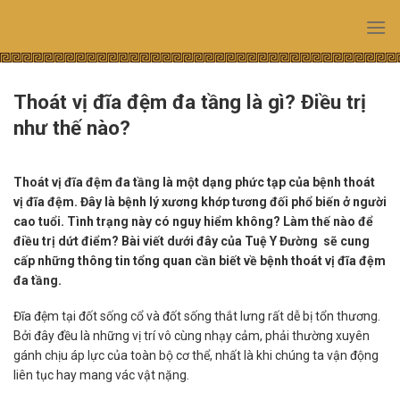
Skip
to
content
Thoát vị đĩa đệm đa tầng là gì? Điều trị
như thế nào?
Thoát vị đĩa đệm đa tầng là một dạng phức tạp của bệnh thoát
vị đĩa đệm. Đây là bệnh lý xương khớp tương đối phổ biến ở người
cao tuổi. Tình trạng này có nguy hiểm không? Làm thế nào để
điều trị dứt điểm? Bài viết dưới đây của
Tuệ Y Đường
sẽ cung
cấp những thông tin tổng quan cần biết về bệnh thoát vị đĩa đệm
đa tầng.
Đĩa đệm tại đốt sống cổ và đốt sống thắt lưng rất dễ bị tổn thương.
Bởi đây đều là những vị trí vô cùng nhạy cảm, phải thường xuyên
gánh chịu áp lực của toàn bộ cơ thể, nhất là khi chúng ta vận động
liên tục hay mang vác vật nặng.