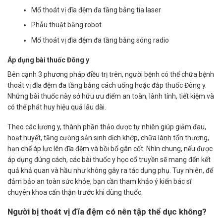
Mổ thoát vị đĩa đệm đa tầng bằng tia laser
Phẫu thuật bằng robot
Mổ thoát vị đĩa đệm đa tầng bằng sóng radio
Áp dụng bài thuốc Đông y
Bên cạnh 3 phương pháp điều trị trên, người bệnh có thể chữa bệnh
thoát vị đĩa đệm
đa tầng bằng cách uống hoặc đắp thuốc Đông y.
Những bài thuốc này sở hữu ưu điểm an toàn, lành tính, tiết kiệm và
có thể phát huy hiệu quả lâu dài.
Theo các lương y, thành phần thảo dược tự nhiên giúp giảm đau,
hoạt huyết, tăng cường sản sinh dịch khớp, chữa lành tổn thương,
hạn chế áp lực lên đĩa đệm và bồi bổ gân cốt. Nhìn chung, nếu được
áp dụng đúng cách, các bài thuốc y học cổ truyền sẽ mang đến kết
quả khả quan và hầu như không gây ra tác dụng phụ. Tuy nhiên, để
đảm bảo an toàn sức khỏe, bạn cần tham khảo ý kiến bác sĩ
chuyên khoa cẩn thận trước khi dùng thuốc.
Người bị thoát vị đĩa đệm có nên tập thể dục không?