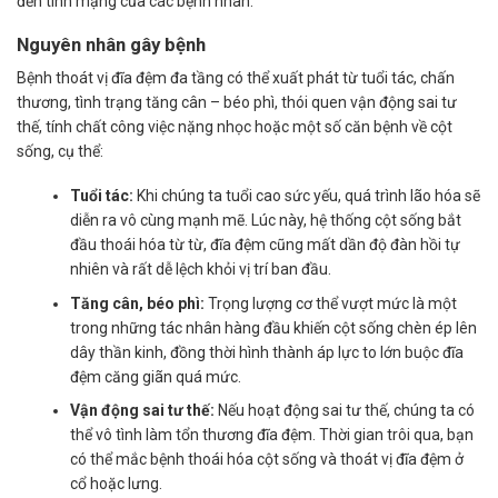
đến tính mạng của các bệnh nhân.
Nguyên nhân gây bệnh
Bệnh thoát vị đĩa đệm đa tầng có thể xuất phát từ tuổi tác, chấn
thương, tình trạng tăng cân – béo phì, thói quen vận động sai tư
thế, tính chất công việc nặng nhọc hoặc một số căn bệnh về cột
sống, cụ thể:
Tuổi tác:
Khi chúng ta tuổi cao sức yếu, quá trình lão hóa sẽ
diễn ra vô cùng mạnh mẽ. Lúc này, hệ thống cột sống bắt
đầu thoái hóa từ từ, đĩa đệm cũng mất dần độ đàn hồi tự
nhiên và rất dễ lệch khỏi vị trí ban đầu.
Tăng cân, béo phì:
Trọng lượng cơ thể vượt mức là một
trong những tác nhân hàng đầu khiến cột sống chèn ép lên
dây thần kinh, đồng thời hình thành áp lực to lớn buộc đĩa
đệm căng giãn quá mức.
Vận động sai tư thế:
Nếu hoạt động sai tư thế, chúng ta có
thể vô tình làm tổn thương đĩa đệm. Thời gian trôi qua, bạn
có thể mắc bệnh thoái hóa cột sống và thoát vị đĩa đệm ở
cổ hoặc lưng.