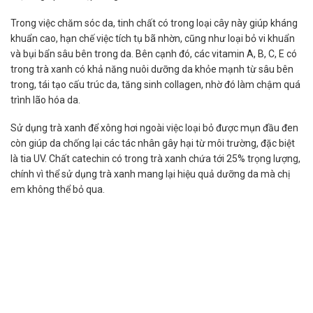
Trong việc chăm sóc da, tinh chất có trong loại cây này giúp kháng
khuẩn cao, hạn chế việc tích tụ bã nhờn, cũng như loại bỏ vi khuẩn
và bụi bẩn sâu bên trong da. Bên cạnh đó, các vitamin A, B, C, E có
trong trà xanh có khả năng nuôi dưỡng da khỏe mạnh từ sâu bên
trong, tái tạo cấu trúc da, tăng sinh collagen, nhờ đó làm chậm quá
trình lão hóa da.
Sử dụng trà xanh để xông hơi ngoài việc loại bỏ được mụn đầu đen
còn giúp da chống lại các tác nhân gây hại từ môi trường, đặc biệt
là tia UV. Chất catechin có trong trà xanh chứa tới 25% trọng lượng,
chính vì thể sử dụng trà xanh mang lại hiệu quả dưỡng da mà chị
em không thể bỏ qua.