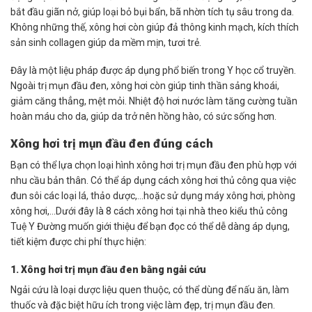
bắt đầu giãn nở, giúp loại bỏ bụi bẩn, bã nhờn tích tụ sâu trong da.
Không những thế, xông hơi còn giúp đả thông kinh mạch, kích thích
sản sinh collagen giúp da mềm mịn, tươi trẻ.
Đây là một liệu pháp được áp dụng phổ biến trong Y học cổ truyền.
Ngoài trị mụn đầu đen, xông hơi còn giúp tinh thần sảng khoái,
giảm căng thẳng, mệt mỏi. Nhiệt độ hơi nước làm tăng cường tuần
hoàn máu cho da, giúp da trở nên hồng hào, có sức sống hơn.
Xông hơi trị mụn đầu đen đúng cách
Bạn có thể lựa chọn loại hình xông hơi trị mụn đầu đen phù hợp với
nhu cầu bản thân. Có thể áp dụng cách xông hơi thủ công qua việc
đun sôi các loại lá, thảo dược,…hoặc sử dụng máy xông hơi, phòng
xông hơi,…Dưới đây là 8 cách xông hơi tại nhà theo kiểu thủ công
Tuệ Y Đường muốn giới thiệu để bạn đọc có thể dễ dàng áp dụng,
tiết kiệm được chi phí thực hiện:
1. Xông hơi trị mụn đầu đen bằng ngải cứu
Ngải cứu là loại dược liệu quen thuộc, có thể dùng để nấu ăn, làm
thuốc và đặc biệt hữu ích trong việc làm đẹp, trị mụn đầu đen.