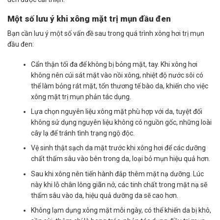
Một số lưu ý khi xông mặt trị mụn đầu đen
Bạn cần lưu ý một số vấn đề sau trong quá trình xông hơi trị mụn
đầu đen:
Cẩn thận tối đa để không bị bỏng mặt, tay. Khi xông hơi
không nên cúi sát mặt vào nồi xông, nhiệt độ nước sôi có
thể làm bỏng rát mặt, tổn thương tế bào da, khiến cho việc
xông mặt trị mụn phản tác dụng.
Lựa chọn nguyên liệu xông mặt phù hợp với da, tuyệt đối
không sử dụng nguyên liệu không có nguồn gốc, những loài
cây lạ để tránh tình trạng ngộ độc.
Vệ sinh thật sạch da mặt trước khi xông hơi để các dưỡng
chất thấm sâu vào bên trong da, loại bỏ mụn hiệu quả hơn.
Sau khi xông nên tiến hành đắp thêm mặt nạ dưỡng. Lúc
này khi lỗ chân lông giãn nở, các tinh chất trong mặt nạ sẽ
thấm sâu vào da, hiệu quả dưỡng da sẽ cao hơn.
Không lạm dụng xông mặt mỗi ngày, có thể khiến da bị khô,