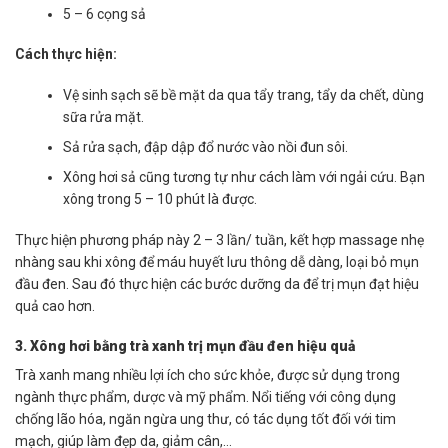
5 – 6 cọng sả
Cách thực hiện:
Vệ sinh sạch sẽ bề mặt da qua tẩy trang, tẩy da chết, dùng
sữa rửa mặt.
Sả rửa sạch, đập dập đổ nước vào nồi đun sôi.
Xông hơi sả cũng tương tự như cách làm với ngải cứu. Bạn
xông trong 5 – 10 phút là được.
Thực hiện phương pháp này 2 – 3 lần/ tuần, kết hợp massage nhẹ
nhàng sau khi xông để máu huyết lưu thông dễ dàng, loại bỏ mụn
đầu đen. Sau đó thực hiện các bước dưỡng da để trị mụn đạt hiệu
quả cao hơn.
3. Xông hơi bằng trà xanh trị mụn đầu đen hiệu quả
Trà xanh mang nhiều lợi ích cho sức khỏe, được sử dụng trong
ngành thực phẩm, dược và mỹ phẩm. Nổi tiếng với công dụng
chống lão hóa, ngăn ngừa ung thư, có tác dụng tốt đối với tim
mạch, giúp làm đẹp da, giảm cân,…