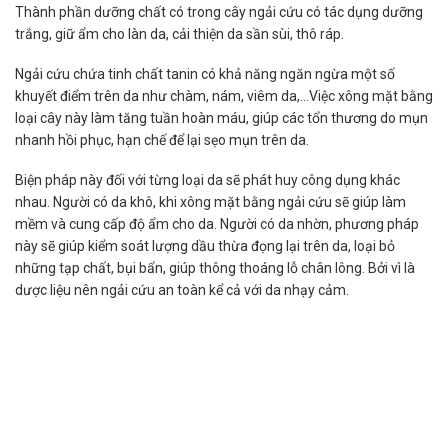
Thành phần dưỡng chất có trong cây ngải cứu có tác dụng dưỡng
trắng, giữ ẩm cho làn da, cải thiện da sần sùi, thô ráp.
Ngải cứu chứa tinh chất tanin có khả năng ngăn ngừa một số
khuyết điểm trên da như chàm, nám, viêm da,…Việc xông mặt bằng
loại cây này làm tăng tuần hoàn máu, giúp các tổn thương do mụn
nhanh hồi phục, hạn chế để lại sẹo mụn trên da.
Biện pháp này đối với từng loại da sẽ phát huy công dụng khác
nhau. Người có da khô, khi xông mặt bằng ngải cứu sẽ giúp làm
mềm và cung cấp độ ẩm cho da. Người có da nhờn, phương pháp
này sẽ giúp kiểm soát lượng dầu thừa đọng lại trên da, loại bỏ
những tạp chất, bụi bẩn, giúp thông thoáng lỗ chân lông. Bởi vì là
dược liệu nên ngải cứu an toàn kể cả với da nhạy cảm.