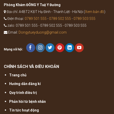
truyền
Phòng Khám ĐÔNG Y Tuệ Y Đường
Địa chỉ: A4BT2 KĐT Hạ Đình - Thanh Liệt - Hà Nội (
Xem bản đồ
)
Điện thoại:
0789 501 555
-
0789 502 555
-
0789 503 555
zalo: 0789 501 555 - 0789 502 555 - 0789 503 555
Email:
Dongytueyduong@gmail.com
Mạng xã hội:
CHÍNH SÁCH VÀ ĐIỀU KHOẢN
Trang chủ
Hướng dẫn đăng kí
Quy trình điều trị
Phản hồi từ bệnh nhân
Tin tức hoạt động