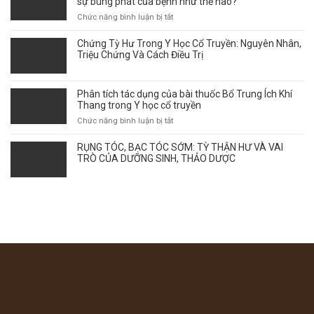
sự bùng phát của bệnh như thế nào?
NỮ
THEO
ở
Chức năng bình luận bị tắt
GÓC
Vảy
NHÌN
phấn
Chứng Tỳ Hư Trong Y Học Cổ Truyền: Nguyên Nhân,
Y
hồng
Triệu Chứng Và Cách Điều Trị
HỌC
–
CỔ
Thời
TRUYỀN
điểm
Phân tích tác dụng của bài thuốc Bổ Trung Ích Khí
giao
Thang trong Y học cổ truyền
mùa
ở
Chức năng bình luận bị tắt
ảnh
Phân
hưởng
tích
RỤNG TÓC, BẠC TÓC SỚM: TỲ THẬN HƯ VÀ VAI
tới
tác
TRÒ CỦA DƯỠNG SINH, THẢO DƯỢC
sự
dụng
bùng
của
phát
bài
của
thuốc
bệnh
Bổ
như
Trung
thế
Ích
nào?
Khí
Thang
trong
Y
học
cổ