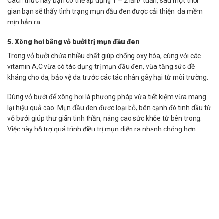
Cách thức này bạn có thể áp dụng 1 – 2 lần/ tuần, sau một thời
gian bạn sẽ thấy tình trạng mụn đầu đen được cải thiện, da mềm
mịn hẳn ra.
5. Xông hơi bằng vỏ bưởi trị mụn đầu đen
Trong vỏ bưởi chứa nhiều chất giúp chống oxy hóa, cùng với các
vitamin A,C vừa có tác dụng trị mụn đầu đen, vừa tăng sức đề
kháng cho da, bảo vệ da trước các tác nhân gây hại từ môi trường.
Dùng vỏ bưởi để xông hơi là phương pháp vừa tiết kiệm vừa mang
lại hiệu quả cao. Mụn đầu đen được loại bỏ, bên cạnh đó tinh dầu từ
vỏ bưởi giúp thư giãn tinh thần, nâng cao sức khỏe từ bên trong.
Việc này hỗ trợ quá trình điều trị mụn diễn ra nhanh chóng hơn.