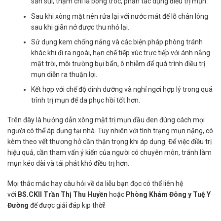
sần sùi, thậm chí là bong tróc, phản tác dụng điều trị mụn.
Sau khi xông mặt nên rửa lại với nước mát để lỗ chân lông
sau khi giãn nở được thu nhỏ lại.
Sử dụng kem chống nắng và các biện pháp phòng tránh
khác khi đi ra ngoài, hạn chế tiếp xúc trực tiếp với ánh nắng
mặt trời, môi trường bụi bẩn, ô nhiễm để quá trình điều trị
mụn diễn ra thuận lợi.
Kết hợp với chế độ dinh dưỡng và nghỉ ngơi hợp lý trong quá
trình trị mụn để da phục hồi tốt hơn.
Trên đây là hướng dẫn xông mặt trị mụn đầu đen đúng cách mọi
người có thể áp dụng tại nhà. Tuy nhiên với tình trạng mụn nặng, có
kèm theo vết thương hở cần thận trọng khi áp dụng. Để việc điều trị
hiệu quả, cần tham vấn ý kiến của người có chuyên môn, tránh làm
mụn kéo dài và tái phát khó điều trị hơn.
Mọi thắc mắc hay câu hỏi về da liễu bạn đọc có thể liên hệ
với
BS.CKII Trần Thị Thu Huyền
hoặc
Phòng Khám Đông y Tuệ Y
Đường
để được giải đáp kịp thời!