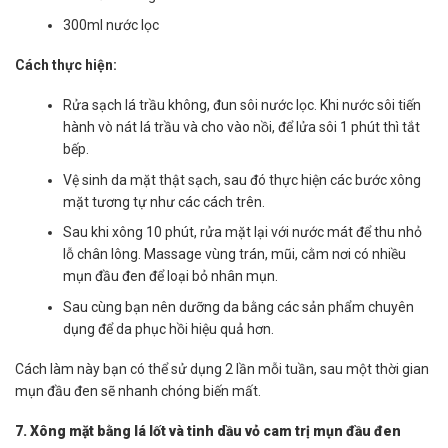
300ml nước lọc
Cách thực hiện:
Rửa sạch lá trầu không, đun sôi nước lọc. Khi nước sôi tiến
hành vò nát lá trầu và cho vào nồi, để lửa sôi 1 phút thì tắt
bếp.
Vệ sinh da mặt thật sạch, sau đó thực hiện các bước xông
mặt tương tự như các cách trên.
Sau khi xông 10 phút, rửa mặt lại với nước mát để thu nhỏ
lỗ chân lông. Massage vùng trán, mũi, cằm nơi có nhiều
mụn đầu đen để loại bỏ nhân mụn.
Sau cùng bạn nên dưỡng da bằng các sản phẩm chuyên
dụng để da phục hồi hiệu quả hơn.
Cách làm này bạn có thể sử dụng 2 lần mỗi tuần, sau một thời gian
mụn đầu đen sẽ nhanh chóng biến mất.
7. Xông mặt bằng lá lốt và tinh dầu vỏ cam trị mụn đầu đen