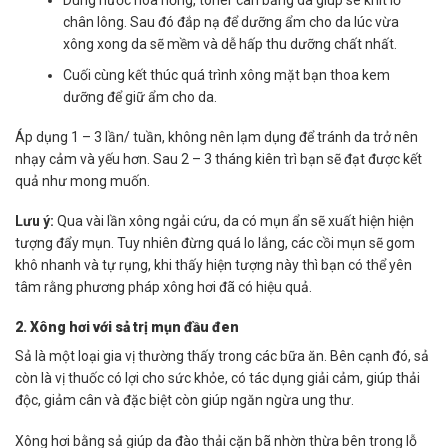
Dùng nước hoa hồng, toner cân bằng da giúp se khít lỗ
chân lông. Sau đó đắp nạ để dưỡng ẩm cho da lúc vừa
xông xong da sẽ mềm và dễ hấp thu dưỡng chất nhất.
Cuối cùng kết thúc quá trình xông mặt bạn thoa kem
dưỡng để giữ ẩm cho da.
Áp dụng 1 – 3 lần/ tuần, không nên lạm dụng để tránh da trở nên
nhạy cảm và yếu hơn. Sau 2 – 3 tháng kiên trì bạn sẽ đạt được kết
quả như mong muốn.
Lưu ý:
Qua vài lần xông ngải cứu, da có mụn ẩn sẽ xuất hiện hiện
tượng đẩy mụn. Tuy nhiên đừng quá lo lắng, các cồi mụn sẽ gom
khô nhanh và tự rụng, khi thấy hiện tượng này thì bạn có thể yên
tâm rằng phương pháp xông hơi đã có hiệu quả.
2. Xông hơi với sả trị mụn đầu đen
Sả là một loại gia vị thường thấy trong các bữa ăn. Bên cạnh đó, sả
còn là vị thuốc có lợi cho sức khỏe, có tác dụng giải cảm, giúp thải
độc, giảm cân và đặc biệt còn giúp ngăn ngừa ung thư.
Xông hơi bằng sả giúp da đào thải cặn bã nhờn thừa bên trong lỗ