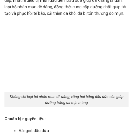
đẹp, nhất là điều trị mụn đầu đen. Dầu dừa giúp da kháng khuẩn,
loại bỏ nhân mụn dễ dàng, đồng thời cung cấp dưỡng chất giúp tái
tạo và phục hồi tế bào, cải thiện da khô, da bị tổn thương do mụn.
Không chỉ loại bỏ nhân mụn dễ dàng, xông hơi bằng dầu dừa còn giúp
dưỡng trắng da mịn màng
Chuẩn bị nguyên liệu:
Vài giọt dầu dừa